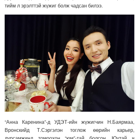
тийм л эрэлттэй жүжиг болж чадсан билээ.
“Анна Каренина”-д УДЭТ-ийн жүжигчин Н.Баярмаа,
Вронскийд Т.Сэргэлэн тоглож өөрийн карьер,
дурсамжинд томоохон “юм”-тай болсон. Юутай ч