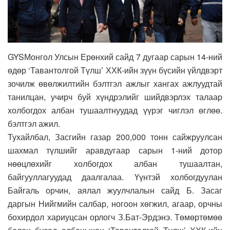
GYSМонгол Улсын Ерөнхий сайд 7 дугаар сарын 14-ний
өдөр ‘Тавантолгой Түлш’ ХХК-ийн зүүн бүсийн үйлдвэрт
зочилж өвөлжилтийн бэлтгэл ажлыг хангах ажлуудтай
танилцан, учирч буй хүндрэлийг шийдвэрлэх талаар
холбогдох албан тушаалтнуудад үүрэг чиглэл өглөө.
бэлтгэл ажил.
Тухайлбал, Засгийн газар 200,000 тонн сайжруулсан
шахмал түлшийг аравдугаар сарын 1-ний дотор
нөөцлөхийг холбогдох албан тушаалтан,
байгууллагуудад даалгалаа. Үүнтэй холбогдуулан
Байгаль орчин, аялал жуулчлалын сайд Б. Засаг
даргын Нийгмийн салбар, ногоон хөгжил, агаар, орчны
бохирдол хариуцсан орлогч З.Бат-Эрдэнэ. Төмөртөмөө