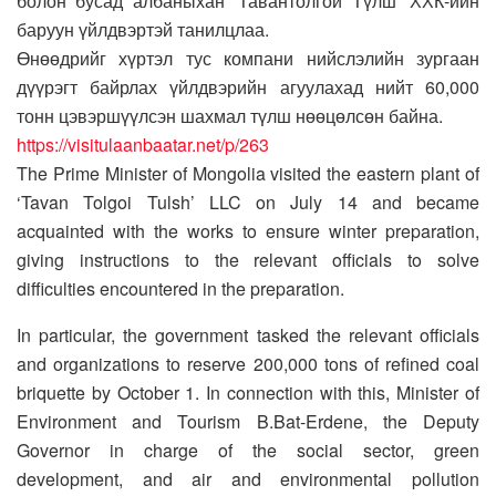
болон бусад албаныхан ‘Тавантолгой Түлш’ ХХК-ийн
баруун үйлдвэртэй танилцлаа.
Өнөөдрийг хүртэл тус компани нийслэлийн зургаан
дүүрэгт байрлах үйлдвэрийн агуулахад нийт 60,000
тонн цэвэршүүлсэн шахмал түлш нөөцөлсөн байна.
https://visitulaanbaatar.net/p/263
The Prime Minister of Mongolia visited the eastern plant of
‘Tavan Tolgoi Tulsh’ LLC on July 14 and became
acquainted with the works to ensure winter preparation,
giving instructions to the relevant officials to solve
difficulties encountered in the preparation.
In particular, the government tasked the relevant officials
and organizations to reserve 200,000 tons of refined coal
briquette by October 1. In connection with this, Minister of
Environment and Tourism B.Bat-Erdene, the Deputy
Governor in charge of the social sector, green
development, and air and environmental pollution