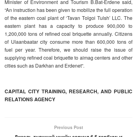
Minister of Environment and Tourism B.Bat-Erdene said,
“An instruction has been given to mobilize the full operation
of the eastern coal plant of ‘Tavan Tolgoi Tulsh’ LLC. The
eastern plant has a capacity to produce 900,000 to
1,200,000 tons of refined coal briquette annually. Citizens
of Ulaanbaatar city consume more than 600,000 tons of
fuel per year. Therefore, we should raise the issue of
supplying refined coal briquette to aimag centers and other
cities such as Darkhan and Erdenet”.
CAPITAL CITY TRAINING, RESEARCH, AND PUBLIC
RELATIONS AGENCY
Previous Post
Дизель түлшний үнийн зөрүүд 6.5 тэрбумыг