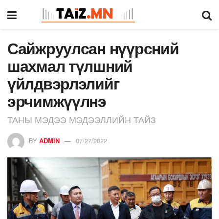
Сайжруулсан нүүрсний
шахмал түлшний
үйлдвэрлэлийг
эрчимжүүлнэ
ТАНЫ МЭДЭЭ МЭДЭЭЛЛИЙН ТАЙЗ
BY
ADMIN
07/27/2022