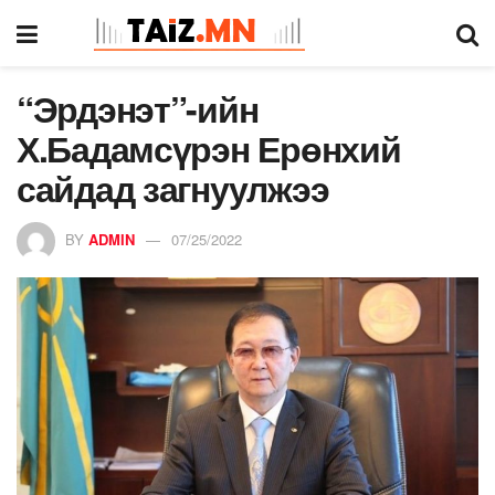
“Эрдэнэт”-ийн
Х.Бадамсүрэн Ерөнхий
сайдад загнуулжээ
BY
ADMIN
07/25/2022