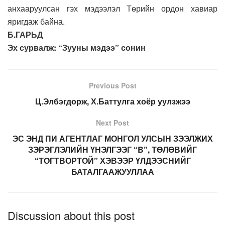
анхааруулсан гэх мэдээлэл Төрийн ордон хавиар
яригдаж байна.
Б.ГАРЬД
Эх сурвалж: “Зууны мэдээ” сонин
Previous Post
Ц.Элбэгдорж, Х.Баттулга хоёр уулзжээ
Next Post
ЭС ЭНД ПИ АГЕНТЛАГ МОНГОЛ УЛСЫН ЗЭЭЛЖИХ
ЗЭРЭГЛЭЛИЙН ҮНЭЛГЭЭГ “B”, ТӨЛӨВИЙГ
“ТОГТВОРТОЙ” ХЭВЭЭР ҮЛДЭЭСНИЙГ
БАТАЛГААЖУУЛЛАА
Discussion about this post