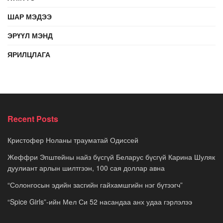
ШАР МЭДЭЭ
ЭРҮҮЛ МЭНД
ЯРИЛЦЛАГА
Recent Posts
Кристофер Ноланы трауматай Одиссей
Жеффри Эпштейны найз бүсгүй Беларус бүсгүй Карина Шуляк
дуулиант арлын шилтгээн, 100 сая доллар авна
“Солонгосын эдийн засгийн гайхамшгийн нэг бүтээгч”
“Spice Girls”-ийн Мел Си 52 насандаа анх удаа гэрлэлээ