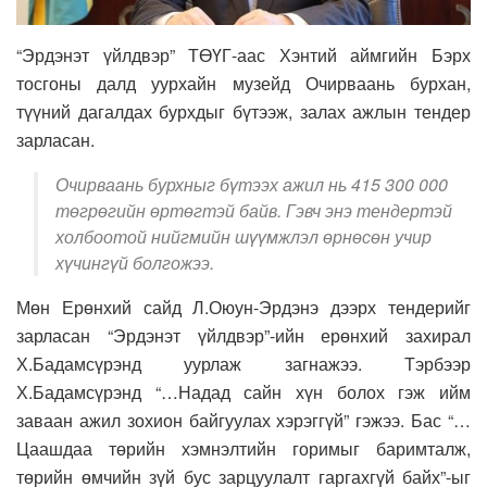
“Эрдэнэт үйлдвэр” ТӨҮГ-аас Хэнтий аймгийн Бэрх
тосгоны далд уурхайн музейд Очирваань бурхан,
түүний дагалдах бурхдыг бүтээж, залах ажлын тендер
зарласан.
Очирваань бурхныг бүтээх ажил нь 415 300 000
төгрөгийн өртөгтэй байв. Гэвч энэ тендертэй
холбоотой нийгмийн шүүмжлэл өрнөсөн учир
хүчингүй болгожээ.
Мөн Ерөнхий сайд Л.Оюун-Эрдэнэ дээрх тендерийг
зарласан “Эрдэнэт үйлдвэр”-ийн ерөнхий захирал
Х.Бадамсүрэнд уурлаж загнажээ. Тэрбээр
Х.Бадамсүрэнд “…Надад сайн хүн болох гэж ийм
заваан ажил зохион байгуулах хэрэггүй” гэжээ. Бас “…
Цаашдаа төрийн хэмнэлтийн горимыг баримталж,
төрийн өмчийн зүй бус зарцуулалт гаргахгүй байх”-ыг