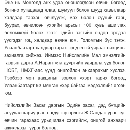
Энэ нь Монголд анх удаа оношлогдсон өвчин бөгөөд
богино хугацаанд ялаа, шумуул болон шууд хавьтлаар
халдвар тархан өвчлүүлж, мах болон сүүний гарц
буурах, өвчилсөн үхрийн арьсыг 100 хувь ашиглах
боломжгүй болох зэрэг эдийн засгийн өндөр эрсдэл
үүсгэдэг гоц халдвар өвчин юм. Голомтын бүс тэлж,
Улаанбаатарт халдвар гарах эрсдэлтэй учраас вакцины
захиалга хийжээ. Иймээс Нийслэлийн Мал эмнэлгийн
газрын дарга А.Нарантуяа дүүргийн удирдлагууд болон
НОБГ, НМХГ-аас үүнд онцгойлон анхаарахыг хүслээ.
Тэрбээр мөн вакциныг зөвхөн үхэрт тарих бөгөөд
Улаанбаатарт 92 мянган үхэр байгаа мэдээллийг өгсөн
юм.
Нийслэлийн Засаг даргын Эдийн засаг, дэд бүтцийн
асуудал хариуцсан нэгдүгээр орлогч Ж.Сандагсүрэн тус
өвчин гарахаас урьдчилан сэргийлж, онцгой анхаарч
ажиллахыг үүрэг болгов.