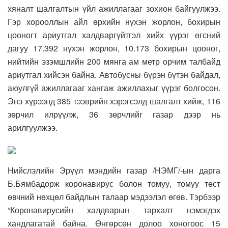
хяналт шалгалтын үйл ажиллагааг зохион байгуулжээ.
Гэр хорооллын айл өрхийн нүхэн жорлон, бохирын
цооногт ариутгал халдваргүйтгэл хийх үүрэг өгсний
дагуу 17.392 нүхэн жорлон, 10.173 бохирын цооног,
нийтийн эзэмшлийн 200 мянга ам метр орчим талбайд
ариутгал хийсэн байна. Автобусны бүрэн бүтэн байдал,
аюулгүй ажиллагааг хангаж ажиллахыг үүрэг болгосон.
Энэ хүрээнд 385 тээврийн хэрэгсэлд шалгалт хийж, 116
зөрчил илрүүлж, 36 зөрчлийг газар дээр нь
арилгуулжээ.
Нийслэлийн Эрүүл мэндийн газар /НЭМГ/-ын дарга
Б.Бямбадорж коронавирус болон томуу, томуу төст
өвчний нөхцөл байдлын талаар мэдээлэл өгөв. Тэрбээр
“Коронавирусийн халдварын тархалт нэмэгдэх
хандлагатай байна. Өнгөрсөн долоо хоногоос 15