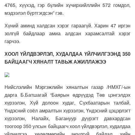
4765, хүүхэд, гэр бүлийн хүчирхийллийн 572 гомдол,
мэдээлэл бүртгэгдсэн” гэв.
Хүний аминд халдсан хэрэг гараагүй. Харин 47 иргэн
золгүй байдлаар амиа алдсан харамсалтай хэрэг
гарчээ.
ХООЛ ҮЙЛДВЭРЛЭЛ, ХУДАЛДАА ҮЙЛЧИЛГЭЭНД 350
БАЙЦААГЧ ХЯНАЛТ ТАВЬЖ АЖИЛЛАЖЭЭ
Нийслэлийн Мэргэжлийн хяналтын газар /НМХГ/-ын
дарга Б.Батшагай “Баярын өдрүүдэд Төв цэнгэлдэх
хүрээлэн, Хүй долоон худаг, Сүхбаатарын талбай,
Үндэсний соёл амралтын хүрээлэн, Үндэсний цэцэрлэгт
хүрээлэн, Налайх, Багануур дүүрэгт давхардсан
тоогоор 350 улсын байцаагч хоол үйлдвэрлэл, худалдаа
үйлчилгээ, хөдөлмөрийн аюулгүй байдал, хийн