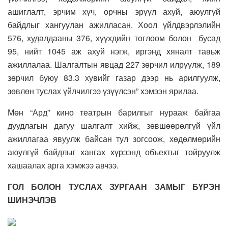
ашиглалт, эрчим хүч, орчны эрүүл ахуй, аюулгүй
байдлыг хангуулан ажилласан. Хоол үйлдвэрлэлийн
576, худалдааны 376, хүүхдийн тоглоом болон бусад
95, нийт 1045 аж ахуй нэгж, иргэнд хяналт тавьж
ажиллалаа. Шалгалтын явцад 227 зөрчил илрүүлж, 189
зөрчил буюу 83.3 хувийг газар дээр нь арилгуулж,
зөвлөн туслах үйлчилгээ үзүүлсэн” хэмээн ярилаа.
Мөн “Ард” кино театрын барилгыг нурааж байгаа
дуудлагын дагуу шалгалт хийж, зөвшөөрөлгүй үйл
ажиллагаа явуулж байсан тул зогсоож, хөдөлмөрийн
аюулгүй байдлыг хангах хүрээнд объектыг тойруулж
хашаалах арга хэмжээ авчээ.
ГОЛ БОЛОН ТУСЛАХ ЗУРГААН ЗАМЫГ БҮРЭН
ШИНЭЧЛЭВ