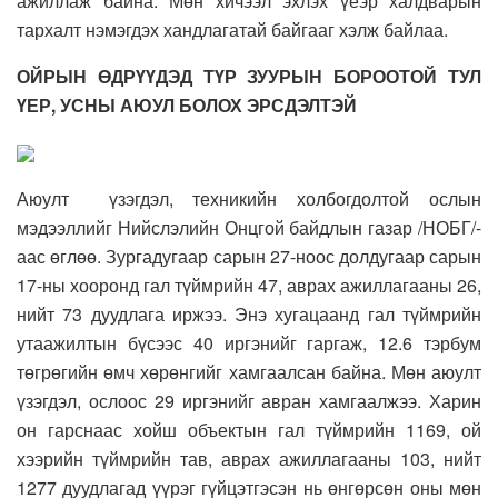
ажиллаж байна. Мөн хичээл эхлэх үеэр халдварын
тархалт нэмэгдэх хандлагатай байгааг хэлж байлаа.
ОЙРЫН ӨДРҮҮДЭД ТҮР ЗУУРЫН БОРООТОЙ ТУЛ
ҮЕР, УСНЫ АЮУЛ БОЛОХ ЭРСДЭЛТЭЙ
Аюулт үзэгдэл, техникийн холбогдолтой ослын
мэдээллийг Нийслэлийн Онцгой байдлын газар /НОБГ/-
аас өглөө. Зургадугаар сарын 27-ноос долдугаар сарын
17-ны хооронд гал түймрийн 47, аврах ажиллагааны 26,
нийт 73 дуудлага иржээ. Энэ хугацаанд гал түймрийн
утаажилтын бүсээс 40 иргэнийг гаргаж, 12.6 тэрбум
төгрөгийн өмч хөрөнгийг хамгаалсан байна. Мөн аюулт
үзэгдэл, ослоос 29 иргэнийг авран хамгаалжээ. Харин
он гарснаас хойш объектын гал түймрийн 1169, ой
хээрийн түймрийн тав, аврах ажиллагааны 103, нийт
1277 дуудлагад үүрэг гүйцэтгэсэн нь өнгөрсөн оны мөн