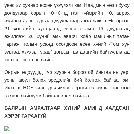
үеэс 27 хувиар өссөн үзүүлэлт юм. Наадмын үеэр буюу
долдугаар сарын 10-13-нд гал түймрийн 10, аврах
ажиллагааны зургаан дуудлагаар ажиллажээ. Өнгөрсөн
21 хоногийн хугацаанд усны ослын 15 дуудлагад
ажиллаж, 20 хүний амь аварч, хоёр машиныг татан
гаргаж, голын усанд осолдсон есөн хүний /Том хүн
зургаа, хүүхэд гурав/ цогцсыг цагдаагийн байгууллагад
хүлээлгэн өгсөн байна.
Ойрын өдрүүдэд түр зуурын бороотой байгаа нь үер,
усны аюул болох эрсдэлийг бий болгож байгаа юм.
Иймээс НОБГ-аас урьдчилан сэргийлэх ажлыг тогтмол
зохион байгуулж байгааг хэлж байлаа.
БАЯРЫН АМРАЛТААР ХҮНИЙ АМИНД ХАЛДСАН
ХЭРЭГ ГАРААГҮЙ