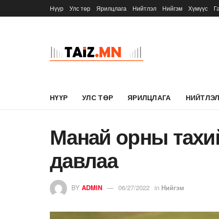
Нүүр
Улс төр
Ярилцлага
Нийтлэл
Нийгэм
Хүмүүс
Г
НҮҮР
УЛС ТӨР
ЯРИЛЦЛАГА
НИЙТЛЭ
Манай орны тахий
давлаа
BY
ADMIN
06/27/2022
in
Нийгэм