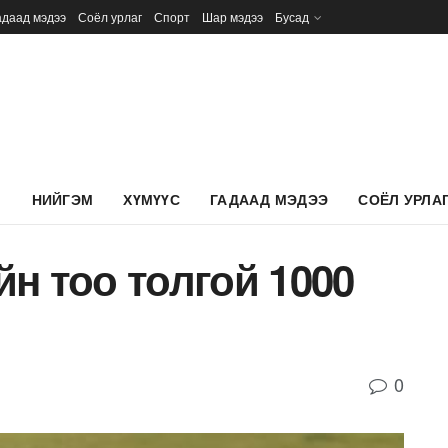
адаад мэдээ
Соёл урлаг
Спорт
Шар мэдээ
Бусад
Л
НИЙГЭМ
ХҮМҮҮС
ГАДААД МЭДЭЭ
СОЁЛ УРЛА
н тоо толгой 1000
0