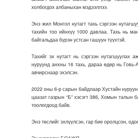
холбогдох албаныхан мэдээллээ.
Энэ жил Монгол нутагт тахь сэргээн нутагш
тахийн тоо ийнхүү 1000 давлаа. Тахь нь ма
байгальдаа бүрэн устсан гашуун түүхтэй.
Тахийг эх нутагт нь сэргээн нутагшуулах 
нуруунд анхны 16 тахь, дараа өдөр нь Говь-
авчирснаар эхэлсэн.
2022 оны 6-р сарын байдлаар Хустайн нуруун
цаазат газрын “Б” хэсэгт 386, Хомын талын б
тоологдоод байв.
Энэ төслийг эхлүүлсэн, гар бие оролцсон, одо