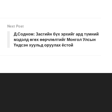
Next Post
Д.Содном: Засгийн бүх эрхийг ард түмний
мэдэлд өгөх өөрчлөлтийг Монгол Улсын
Үндсэн хуульд оруулах ёстой