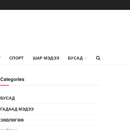
Г
СПОРТ
ШАР МЭДЭЭ
БУСАД
Categories
БУСАД
ГАДААД МЭДЭЭ
ЗӨВЛӨГӨӨ