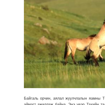
Байгаль орчин, аялал жуулчлалын яамны Тө
аймагт ажиллаж байна. Энэ үеэр Тахийн тал