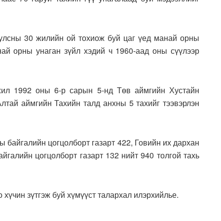
уулсны 30 жилийн ой тохиож буй цаг үед манай орны
най орны унаган зүйл хэдий ч 1960-аад оны сүүлээр
ажил 1992 оны 6-р сарын 5-нд Төв аймгийн Хустайн
Алтай аймгийн Тахийн талд анхны 5 тахийг тээвэрлэн
ы байгалийн цогцолборт газарт 422, Говийн их дархан
айгалийн цогцолборт газарт 132 нийт 940 толгой тахь
о хүчин зүтгэж буй хүмүүст талархал илэрхийлье.