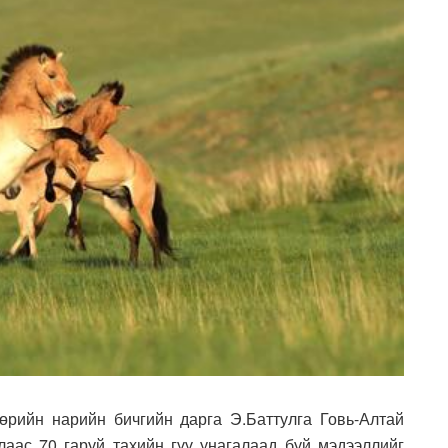
рийн нарийн бичгийн дарга Э.Баттулга Говь-Алтай
аас 70 гаруй тахийн гүү унагалаад буй мэдээллийг