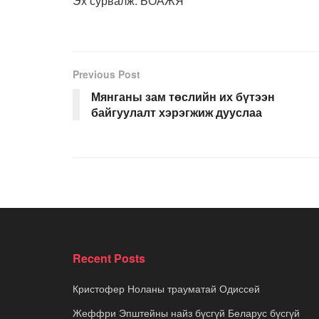
Эх сурвалж: БОАЖЯ
Previous Post
Мянганы зам төслийн их бүтээн
байгуулалт хэрэгжиж дууслаа
Recent Posts
Кристофер Ноланы трауматай Одиссей
Жеффри Эпштейны найз бүсгүй Беларус бүсгүй