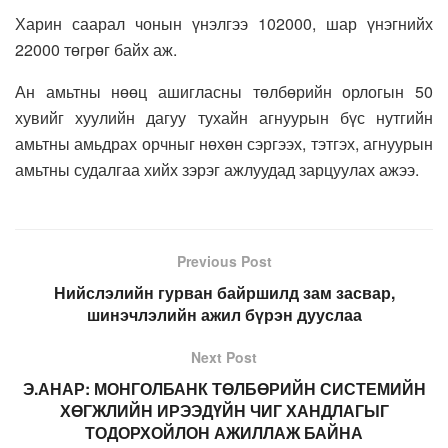
Харин саарал чонын үнэлгээ 102000, шар үнэгнийх
22000 төгрөг байх аж.
Ан амьтны нөөц ашигласны төлбөрийн орлогын 50
хувийг хуулийн дагуу тухайн агнуурын бүс нутгийн
амьтны амьдрах орчныг нөхөн сэргээх, тэтгэх, агнуурын
амьтны судалгаа хийх зэрэг ажлуудад зарцуулах ажээ.
Previous Post
Нийслэлийн гурван байршилд зам засвар,
шинэчлэлийн ажил бүрэн дууслаа
Next Post
Э.АНАР: МОНГОЛБАНК ТӨЛБӨРИЙН СИСТЕМИЙН
ХӨГЖЛИЙН ИРЭЭДҮЙН ЧИГ ХАНДЛАГЫГ
ТОДОРХОЙЛОН АЖИЛЛАЖ БАЙНА