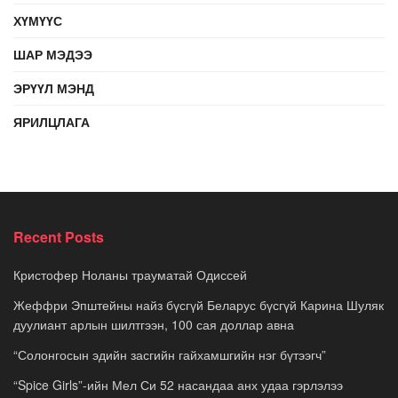
ХҮМҮҮС
ШАР МЭДЭЭ
ЭРҮҮЛ МЭНД
ЯРИЛЦЛАГА
Recent Posts
Кристофер Ноланы трауматай Одиссей
Жеффри Эпштейны найз бүсгүй Беларус бүсгүй Карина Шуляк
дуулиант арлын шилтгээн, 100 сая доллар авна
“Солонгосын эдийн засгийн гайхамшгийн нэг бүтээгч”
“Spice Girls”-ийн Мел Си 52 насандаа анх удаа гэрлэлээ