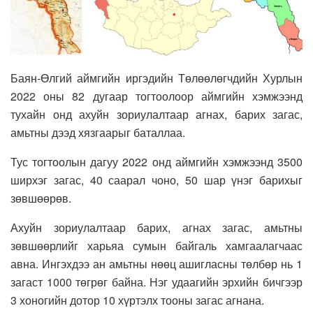
Баян-Өлгий аймгийн иргэдийн Төлөөлөгчдийн Хурлын
2022 оны 82 дугаар тогтоолоор аймгийн хэмжээнд
тухайн онд ахуйн зориулалтаар агнах, барих загас,
амьтны дээд хязгаарыг баталлаа.
Тус тогтоолын дагуу 2022 онд аймгийн хэмжээнд 3500
ширхэг загас, 40 саарал чоно, 50 шар үнэг барихыг
зөвшөөрөв.
Ахуйн зориулалтаар барих, агнах загас, амьтны
зөвшөөрлийг харьяа сумын байгаль хамгаалагчаас
авна. Ингэхдээ ан амьтны нөөц ашигласны төлбөр нь 1
загаст 1000 төгрөг байна. Нэг удаагийн эрхийн бичгээр
3 хоногийн дотор 10 хүртэлх тооны загас агнана.