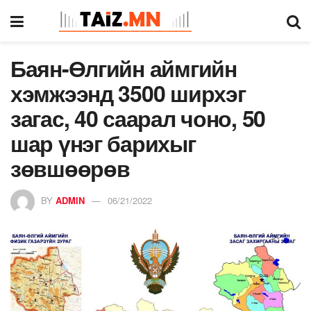
Баян-Өлгийн аймгийн
хэмжээнд 3500 ширхэг
загас, 40 саарал чоно, 50
шар үнэг барихыг
зөвшөөрөв
BY
ADMIN
06/21/2022