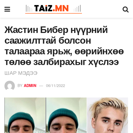
Жастин Бибер нүүрний
саажилттай болсон
талаараа ярьж, өөрийнхөө
төлөө залбирахыг хүслээ
ШАР МЭДЭЭ
BY
ADMIN
06/11/2022