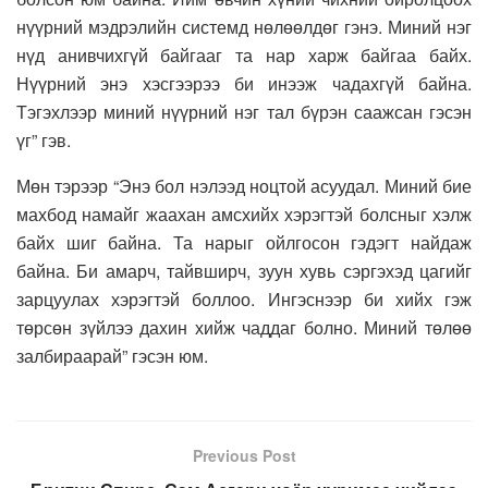
нүүрний мэдрэлийн системд нөлөөлдөг гэнэ. Миний нэг
нүд анивчихгүй байгааг та нар харж байгаа байх.
Нүүрний энэ хэсгээрээ би инээж чадахгүй байна.
Тэгэхлээр миний нүүрний нэг тал бүрэн саажсан гэсэн
үг” гэв.
Мөн тэрээр “Энэ бол нэлээд ноцтой асуудал. Миний бие
махбод намайг жаахан амсхийх хэрэгтэй болсныг хэлж
байх шиг байна. Та нарыг ойлгосон гэдэгт найдаж
байна. Би амарч, тайвширч, зуун хувь сэргэхэд цагийг
зарцуулах хэрэгтэй боллоо. Ингэснээр би хийх гэж
төрсөн зүйлээ дахин хийж чаддаг болно. Миний төлөө
залбираарай” гэсэн юм.
Previous Post