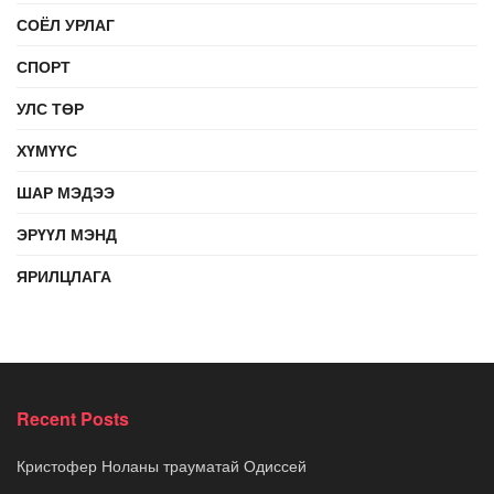
СОЁЛ УРЛАГ
СПОРТ
УЛС ТӨР
ХҮМҮҮС
ШАР МЭДЭЭ
ЭРҮҮЛ МЭНД
ЯРИЛЦЛАГА
Recent Posts
Кристофер Ноланы трауматай Одиссей