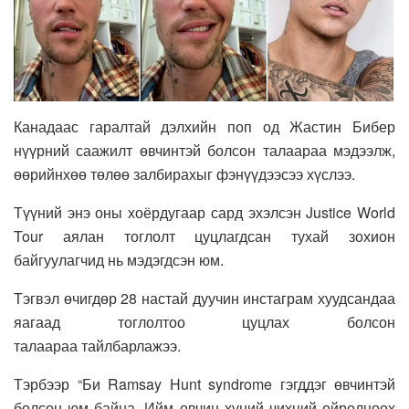
Канадаас гаралтай дэлхийн поп од Жастин Бибер
нүүрний саажилт өвчинтэй болсон талаараа мэдээлж,
өөрийнхөө төлөө залбирахыг фэнүүдээсээ хүслээ.
Түүний энэ оны хоёрдугаар сард эхэлсэн Justice World
Tour аялан тоглолт цуцлагдсан тухай зохион
байгуулагчид нь мэдэгдсэн юм.
Тэгвэл өчигдөр 28 настай дуучин инстаграм хуудсандаа
яагаад тоглолтоо цуцлах болсон
талаараа тайлбарлажээ.
Тэрбээр “Би Ramsay Hunt syndrome гэгддэг өвчинтэй
болсон юм байна. Ийм өвчин хүний чихний ойролцоох