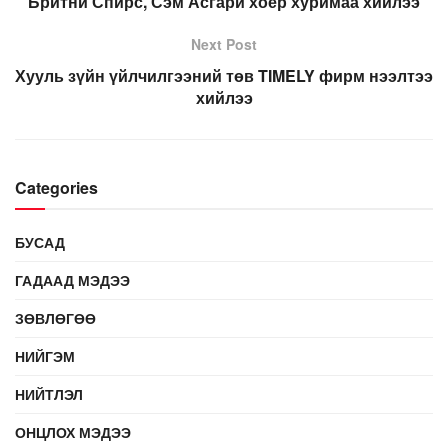
Бритни Спирс, Сэм Асгари хоёр хуримаа хийлээ
Next Post
Хууль зүйн үйлчилгээний төв TIMELY фирм нээлтээ
хийлээ
Categories
БУСАД
ГАДААД МЭДЭЭ
ЗӨВЛӨГӨӨ
НИЙГЭМ
НИЙТЛЭЛ
ОНЦЛОХ МЭДЭЭ