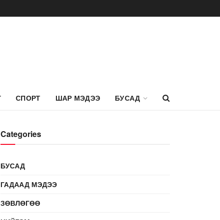
Г
СПОРТ
ШАР МЭДЭЭ
БУСАД
Categories
БУСАД
ГАДААД МЭДЭЭ
ЗӨВЛӨГӨӨ