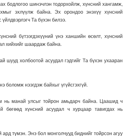
лах бодлогоо шинэчлэн тодорхойлж, хүнсний хангамж,
хмыг эхлүүлж байна. Эх орондоо энэхүү хүнсний
с үйлдвэрлэгч Та бүхэн билээ.
үнсний бүтээгдэхүүний үнэ ханшийн өсөлт, хүнсний
гал хийхийг шаардаж байна.
ай шууд холбоотой асуудал гэдгийг Та бүхэн ухааран
э боломж нээгдэж байхыг үгүйсгэхгүй.
м нь манай улсыг тойрон амьдарч байна. Цаашид ч
й бөгөөд хүнсний асуудал ч хурцаар тавигдах нь
й ард түмэн. Энэ бол монголчууд биднийг тойрсон агуу