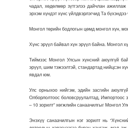
чадал, хөдөлмөр зүтгэлээ дайчлан ажиллаж 
эрхэм хүндэт хүнс үйлдвэрлэгчид Та бүхэндээ
Монгол төрийн бодлогын цөмд монгол хүн, мон
Хүнс эрүүл байвал хүн эрүүл байна. Монгол х
Тиймээс Монгол Улсын хүнсний аюулгүй бай
эрүүл, шим тэжээлтэй, стандартад нийцсэн хү
явдал юм.
Улс орныхоо нийгэм, эдийн засгийн аюулгү
Олборлолтоос боловсруулалтад, Импортоос э
– 10 зорилт” хөгжлийн санаачилгыг Монгол Ул
Энэхүү санаачилгын нэг зорилт нь “Хүнсний
дотоодын хэрэгцээгээ бүрэн хангаж, мал аж