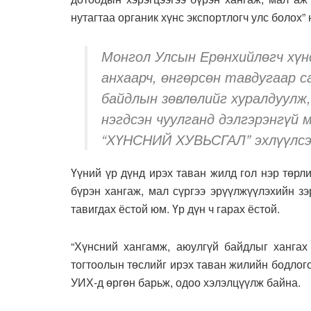
нутагтаа органик хүнс экспортлогч улс болох” 
Монгол Улсын Ерөнхийлөгч хүн
анхаарч, өнгөрсөн тавдугаар 
байдлын зөвлөлийг хуралдуулж
нэгдсэн чуулганд дэлгэрэнгүй м
“ХҮНСНИЙ ХУВЬСГАЛ” эхлүүлсэ
Үүний үр дүнд ирэх таван жилд гол нэр төрл
бүрэн хангаж, мал сүргээ эрүүлжүүлэхийн зэ
тавигдах ёстой юм. Үр дүн ч гарах ёстой.
“Хүнсний хангамж, аюулгүй байдлыг хангах
тогтоолын төслийг ирэх таван жилийн бодлог
УИХ-д өргөн барьж, одоо хэлэлцүүлж байна.