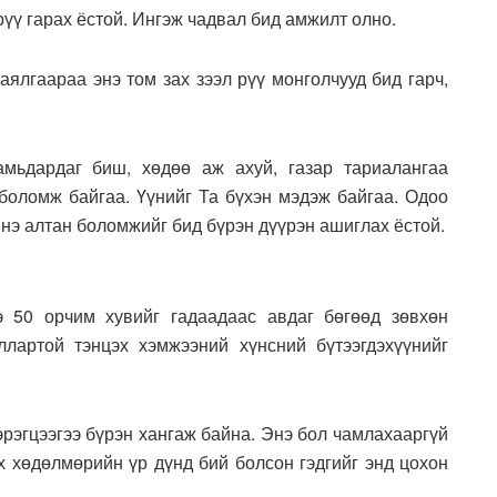
 рүү гарах ёстой. Ингэж чадвал бид амжилт олно.
аялгаараа энэ том зах зээл рүү монголчууд бид гарч,
мьдардаг биш, хөдөө аж ахуй, газар тариалангаа
 боломж байгаа. Үүнийг Та бүхэн мэдэж байгаа. Одоо
Энэ алтан боломжийг бид бүрэн дүүрэн ашиглах ёстой.
э 50 орчим хувийг гадаадаас авдаг бөгөөд зөвхөн
ллартой тэнцэх хэмжээний хүнсний бүтээгдэхүүнийг
эрэгцээгээ бүрэн хангаж байна. Энэ бол чамлахааргүй
х хөдөлмөрийн үр дүнд бий болсон гэдгийг энд цохон