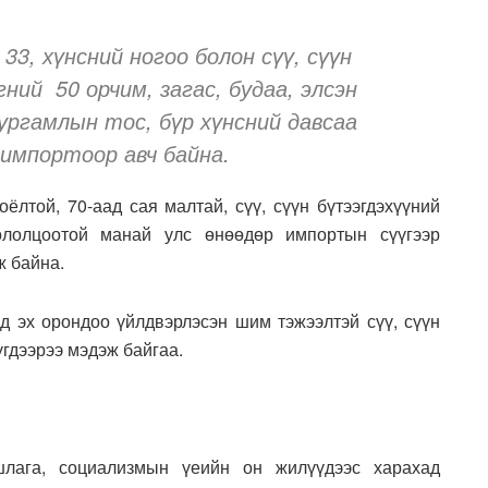
33, хүнсний ногоо болон сүү, сүүн
ний 50 орчим, загас, будаа, элсэн
 ургамлын тос, бүр хүнсний давсаа
 импортоор авч байна.
ёлтой, 70-аад сая малтай, сүү, сүүн бүтээгдэхүүний
ололцоотой манай улс өнөөдөр импортын сүүгээр
ж байна.
үд эх орондоо үйлдвэрлэсэн шим тэжээлтэй сүү, сүүн
үгдээрээ мэдэж байгаа.
шлага, социализмын үеийн он жилүүдээс харахад