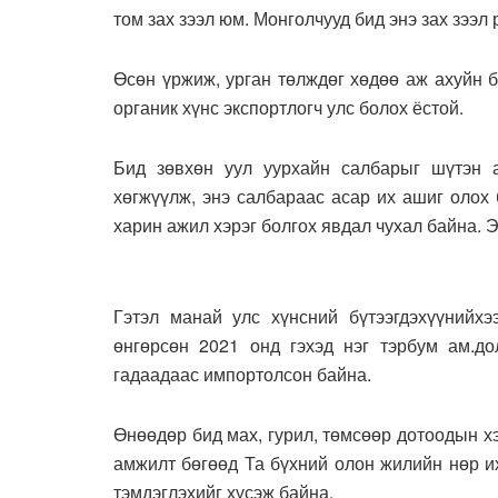
том зах зээл юм. Монголчууд бид энэ зах зээл
Өсөн үржиж, урган төлждөг хөдөө аж ахуйн б
органик хүнс экспортлогч улс болох ёстой.
Бид зөвхөн уул уурхайн салбарыг шүтэн а
хөгжүүлж, энэ салбараас асар их ашиг олох
харин ажил хэрэг болгох явдал чухал байна. 
Гэтэл манай улс хүнсний бүтээгдэхүүнийхэ
өнгөрсөн 2021 онд гэхэд нэг тэрбум ам.до
гадаадаас импортолсон байна.
Өнөөдөр бид мах, гурил, төмсөөр дотоодын х
амжилт бөгөөд Та бүхний олон жилийн нөр и
тэмдэглэхийг хүсэж байна.