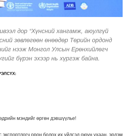
ивээл дор “Хүнсний хангамж, аюулгүй
эсний зөвлөгөөн өнөөдөр Төрийн ордонд
өнийг нээж Монгол Улсын Ерөнхийлөгч
гийг бүрэн эхээр нь хүргэж байна.
ЭЛСҮХ:
өдрийн мэндийг өргөн дэвшүүлье!
с экспортлогч орон болох их үйлсэд оюун ухаан, эрдэм