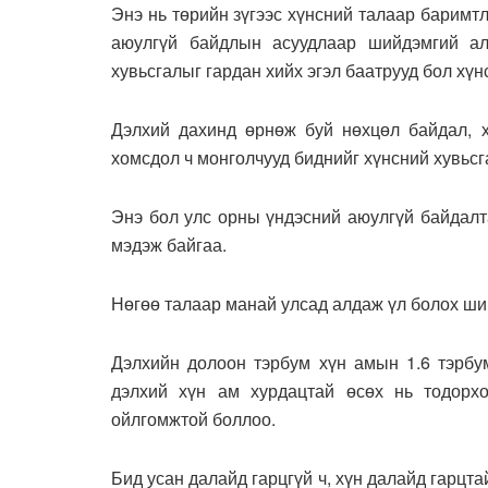
Энэ нь төрийн зүгээс хүнсний талаар баримт
аюулгүй байдлын асуудлаар шийдэмгий ал
хувьсгалыг гардан хийх эгэл баатрууд бол хүн
Дэлхий дахинд өрнөж буй нөхцөл байдал, х
хомсдол ч монголчууд биднийг хүнсний хувьс
Энэ бол улс орны үндэсний аюулгүй байдалт
мэдэж байгаа.
Нөгөө талаар манай улсад алдаж үл болох шин
Дэлхийн долоон тэрбум хүн амын 1.6 тэрбу
дэлхий хүн ам хурдацтай өсөх нь тодорхо
ойлгомжтой боллоо.
Бид усан далайд гарцгүй ч, хүн далайд гарцта