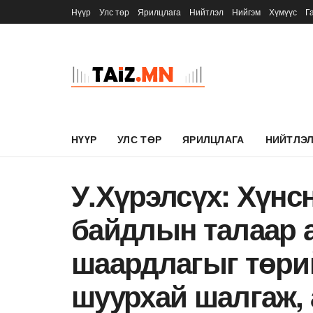
Нүүр
Улс төр
Ярилцлага
Нийтлэл
Нийгэм
Хүмүүс
Г
НҮҮР
УЛС ТӨР
ЯРИЛЦЛАГА
НИЙТЛЭ
У.Хүрэлсүх: Хүнс
байдлын талаар а
шаардлагыг төри
шуурхай шалгаж, 