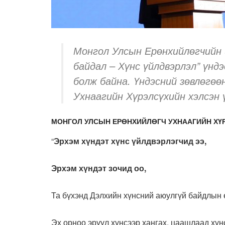
Монгол Улсын Ерөнхийлөгчийн 
байдал – Хүнс үйлдвэрлэл” үнд
болж байна. Үндэсний зөвлөгө
Ухнаагийн Хүрэлсүхийн хэлсэн ү
МОНГОЛ УЛСЫН ЕРӨНХИЙЛӨГЧ УХНААГИЙН ХҮР
“
Эрхэм хүндэт хүнс үйлдвэрлэгчид ээ,
Эрхэм хүндэт зочид оо,
Та бүхэнд Дэлхийн хүнсний аюулгүй байдлын 
Эх орноо эрүүл хүнсээр хангах, цаашлаад хүн