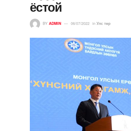
ёстой
BY
ADMIN
06/07/2022
in
Улс төр