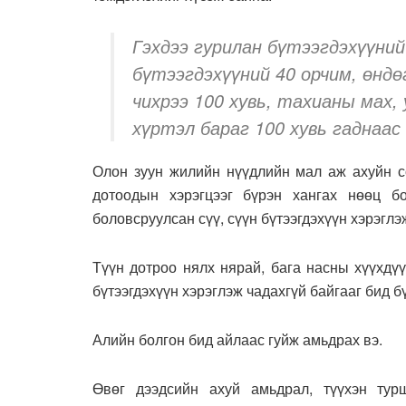
Гэхдээ гурилан бүтээгдэхүүний 
бүтээгдэхүүний 40 орчим, өндөг
чихрээ 100 хувь, тахианы мах,
хүртэл бараг 100 хувь гаднаас
Олон зуун жилийн нүүдлийн мал аж ахуйн со
дотоодын хэрэгцээг бүрэн хангах нөөц б
боловсруулсан сүү, сүүн бүтээгдэхүүн хэрэглэ
Түүн дотроо нялх нярай, бага насны хүүхдү
бүтээгдэхүүн хэрэглэж чадахгүй байгааг бид б
Алийн болгон бид айлаас гуйж амьдрах вэ.
Өвөг дээдсийн ахуй амьдрал, түүхэн тур