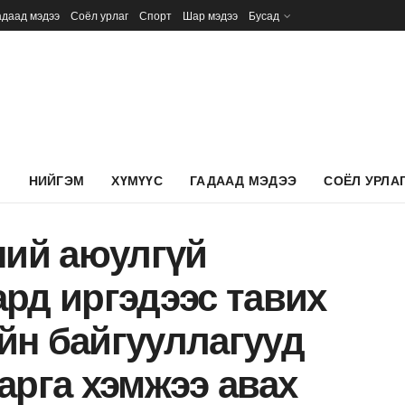
адаад мэдээ
Соёл урлаг
Спорт
Шар мэдээ
Бусад
Л
НИЙГЭМ
ХҮМҮҮС
ГАДААД МЭДЭЭ
СОЁЛ УРЛА
ний аюулгүй
рд иргэдээс тавих
йн байгууллагууд
арга хэмжээ авах