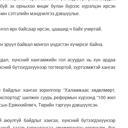
буй эх орныхоо өнцөг булан бүрээс хүрэлцэн ирсэн
 чин сэтгэлийн мэндчилгээ дэвшүүлье.
гол өрх байсаар ирсэн, цаашид ч байх учиртай.
үн эрүүл байвал монгол үндэстэн хүчирхэг байна.
дал, хүнсний хангамжийн гол асуудал нь хүн ардаа
нсний бүтээгдэхүүнээр тогтвортой, хүртээмжтэй хангах
й байдлыг хангах зорилгоор “Халамжаас хөдөлмөрт,
кспортод” шилжих суурь реформын хүрээнд “100 жил
сын Ерөнхийлөгч, Төрийн тэргүүн дэвшүүлсэн.
 аюулгүй байдлыг хангах, хүнсний бүтээгдэхүүнээр
 ахуй, газар тариалангаа эрчимжүүлэн хөгжүүлж, бүс