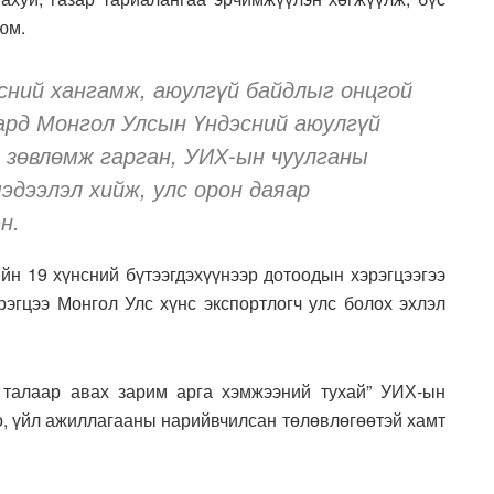
юм.
сний хангамж, аюулгүй байдлыг онцгой
сард Монгол Улсын Үндэсний аюулгүй
, зөвлөмж гарган, УИХ-ын чуулганы
эдээлэл хийж, улс орон даяар
н.
ийн 19 хүнсний бүтээгдэхүүнээр дотоодын хэрэгцээгээ
рэгцээ Монгол Улс хүнс экспортлогч улс болох эхлэл
 талаар авах зарим арга хэмжээний тухай” УИХ-ын
о, үйл ажиллагааны нарийвчилсан төлөвлөгөөтэй хамт