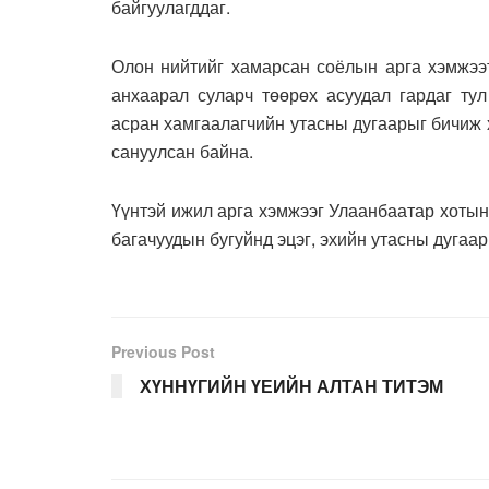
байгуулагддаг.
Олон нийтийг хамарсан соёлын арга хэмжээт
анхаарал суларч төөрөх асуудал гардаг тул
асран хамгаалагчийн утасны дугаарыг бичиж 
сануулсан байна.
Үүнтэй ижил арга хэмжээг Улаанбаатар хотын 
багачуудын бугуйнд эцэг, эхийн утасны дугаар
Previous Post
ХҮННҮГИЙН ҮЕИЙН АЛТАН ТИТЭМ