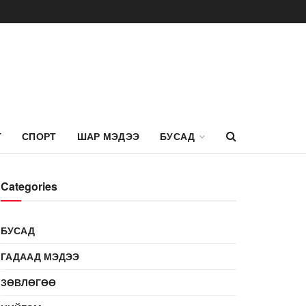
Г
СПОРТ
ШАР МЭДЭЭ
БУСАД
Categories
БУСАД
ГАДААД МЭДЭЭ
ЗӨВЛӨГӨӨ