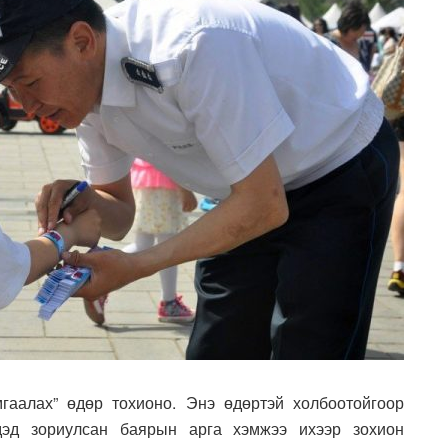
гаалах” өдөр тохионо. Энэ өдөртэй холбоотойгоор
үдэд зориулсан баярын арга хэмжээ ихээр зохион