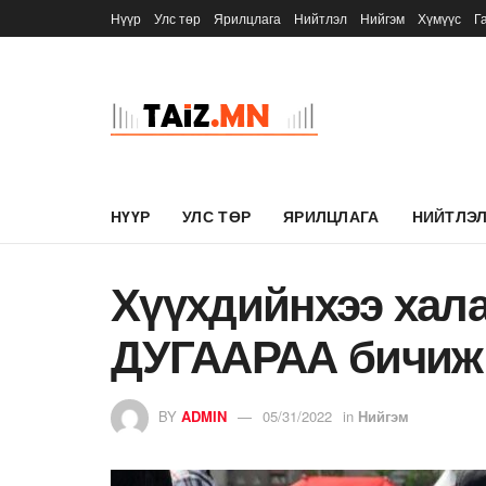
Нүүр
Улс төр
Ярилцлага
Нийтлэл
Нийгэм
Хүмүүс
Г
НҮҮР
УЛС ТӨР
ЯРИЛЦЛАГА
НИЙТЛЭ
Хүүхдийнхээ хал
ДУГААРАА бичиж 
BY
ADMIN
05/31/2022
in
Нийгэм