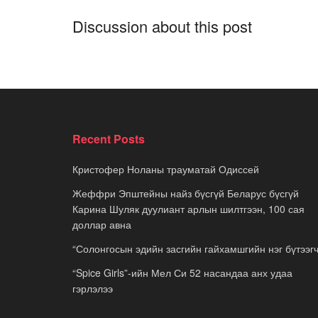
Discussion about this post
Recent Posts
Кристофер Ноланы трауматай Одиссей
Жеффри Эпштейны найз бүсгүй Беларус бүсгүй
Карина Шуляк дуулиант арлын шилтгээн, 100 сая
доллар авна
“Солонгосын эдийн засгийн гайхамшгийн нэг бүтээгч
“Spice Girls”-ийн Мел Си 52 насандаа анх удаа
гэрлэлээ