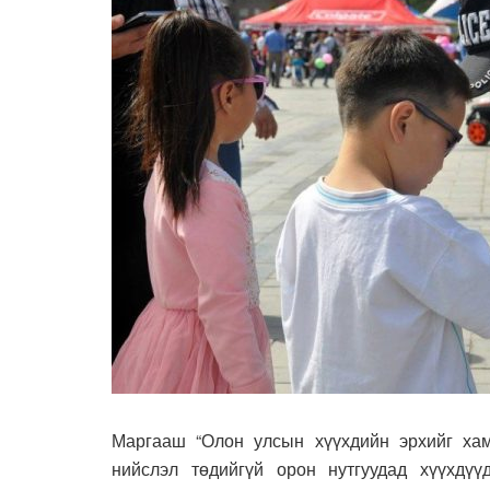
Маргааш “Олон улсын хүүхдийн эрхийг хам
нийслэл төдийгүй орон нутгуудад хүүхдү