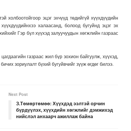
эй холбоотойгоор эцэг эхчүүд төдийгүй хүүхдүүдийн
 хүүхдүүдийнхээ халаасанд, болоод бугуйнд эцэг эх
хийхийг Гэр бүл хүүхэд залуучуудын хөгжлийн газраас
цагдаагийн газраас жил бүр зохион байгуулж, хүүхэд,
 бичих зориулалт бүхий бугуйвчийг зүүж өгдөг билээ.
Next Post
З.Төмөртөмөө: Хүүхдэд ээлтэй орчин
бүрдүүлэх, хүүхдийн хөгжлийг дэмжихэд
нийслэл анхаарч ажиллаж байна