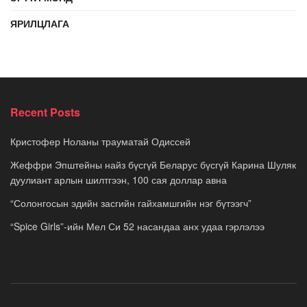
ЯРИЛЦЛАГА
Recent Posts
Кристофер Ноланы трауматай Одиссей
Жеффри Эпштейны найз бүсгүй Беларус бүсгүй Карина Шуляк
дуулиант арлын шилтгээн, 100 сая доллар авна
“Солонгосын эдийн засгийн гайхамшгийн нэг бүтээгч”
“Spice Girls”-ийн Мел Си 52 насандаа анх удаа гэрлэлээ