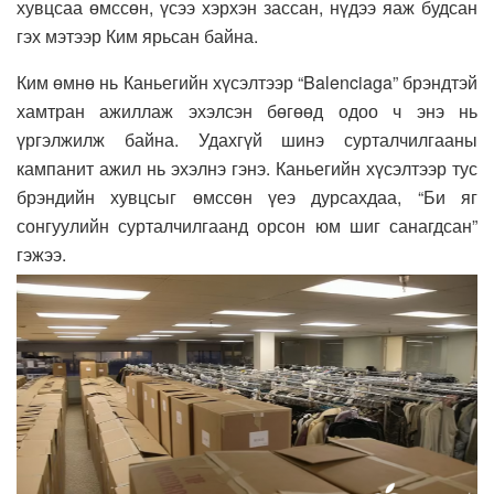
хувцсаа өмссөн, үсээ хэрхэн зассан, нүдээ яаж будсан
гэх мэтээр Ким ярьсан байна.
Ким өмнө нь Каньегийн хүсэлтээр “Balenciaga” брэндтэй
хамтран ажиллаж эхэлсэн бөгөөд одоо ч энэ нь
үргэлжилж байна. Удахгүй шинэ сурталчилгааны
кампанит ажил нь эхэлнэ гэнэ. Каньегийн хүсэлтээр тус
брэндийн хувцсыг өмссөн үеэ дурсахдаа, “Би яг
сонгуулийн сурталчилгаанд орсон юм шиг санагдсан”
гэжээ.