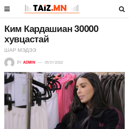
Ким Кардашиан 30000
хувцастай
ШАР МЭДЭЭ
BY
ADMIN
05/31/2022