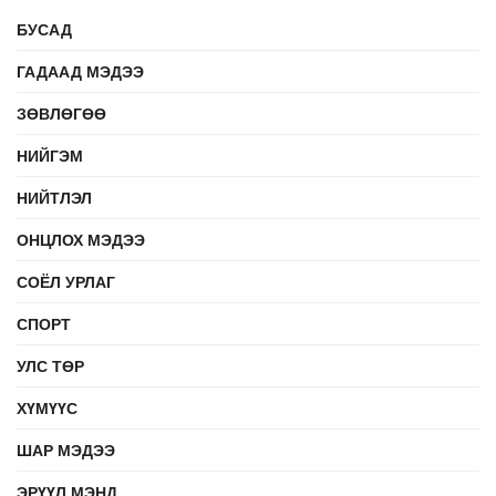
БУСАД
ГАДААД МЭДЭЭ
ЗӨВЛӨГӨӨ
НИЙГЭМ
НИЙТЛЭЛ
ОНЦЛОХ МЭДЭЭ
СОЁЛ УРЛАГ
СПОРТ
УЛС ТӨР
ХҮМҮҮС
ШАР МЭДЭЭ
ЭРҮҮЛ МЭНД