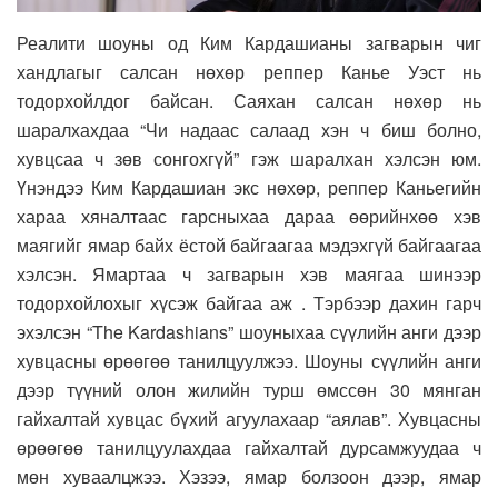
Реалити шоуны од Ким Кардашианы загварын чиг
хандлагыг салсан нөхөр реппер Канье Уэст нь
тодорхойлдог байсан. Саяхан салсан нөхөр нь
шаралхахдаа “Чи надаас салаад хэн ч биш болно,
хувцсаа ч зөв сонгохгүй” гэж шаралхан хэлсэн юм.
Үнэндээ Ким Кардашиан экс нөхөр, реппер Каньегийн
хараа хяналтаас гарсныхаа дараа өөрийнхөө хэв
маягийг ямар байх ёстой байгаагаа мэдэхгүй байгаагаа
хэлсэн. Ямартаа ч загварын хэв маягаа шинээр
тодорхойлохыг хүсэж байгаа аж . Тэрбээр дахин гарч
эхэлсэн “The Kardashians” шоуныхаа сүүлийн анги дээр
хувцасны өрөөгөө танилцуулжээ. Шоуны сүүлийн анги
дээр түүний олон жилийн турш өмссөн 30 мянган
гайхалтай хувцас бүхий агуулахаар “аялав”. Хувцасны
өрөөгөө танилцуулахдаа гайхалтай дурсамжуудаа ч
мөн хуваалцжээ. Хэзээ, ямар болзоон дээр, ямар