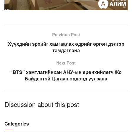
Previous Post
Хүүхдийн эрхийг хамгаалах өдрийг өргөн дэлгэр
тэмдэглэнэ
Next Post
“BTS” хамтлагийнхан АНУ-ын ерөнхийлөгч Жо
Байдентэй Цагаан ордонд уулзана
Discussion about this post
Categories