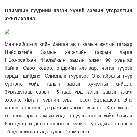
Олимпын гүүрний явган хүний замын угсралтын
ажил эхэлнэ
Мөн нийслэлд хийж байгаа авто замын ажлын талаар
Нийслэлийн Замын хөгжлийн газрын дарга
Г.Баярсайхан “Налайхын замын ажил 98 хувьтай
байна. Одоо хөвөө, өндрийн хязгаар, явган гүүрэн
гарцыг шийднэ. Олимпын гүүрнээс Энхтайваны гүүр
хүртэлх хойд талын замын хучилтыг хийсэн.
Зургадугаар сарын 15-наас урд талын замын ажил
эхэлнэ. Явган гүүрний зураг төсөл батлагдсан. Энэ
долоо хоногоос угсралтын ажил эхэлнэ. “Хан хиллс”
хотхоны арын замын үндсэн суурь ажлыг хийж байгаа
бөгөөд ирэх долоо хоногоос хучиж, зургадугаар сарын
15-нд ашиглалтад оруулна” хэмээлээ.