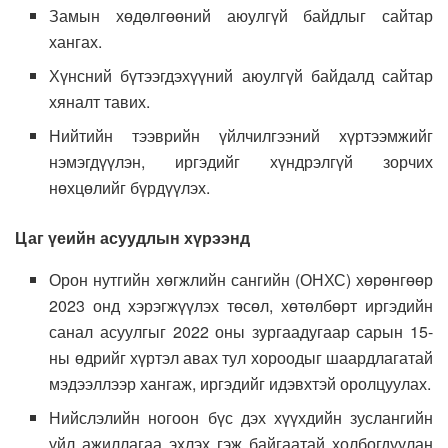
Замын хөдөлгөөний аюулгүй байдлыг сайтар
хангах.
Хүнсний бүтээгдэхүүний аюулгүй байдалд сайтар
хяналт тавих.
Нийтийн тээврийн үйлчилгээний хүртээмжийг
нэмэгдүүлэн, иргэдийг хүндрэлгүй зорчих
нөхцөлийг бүрдүүлэх.
Цаг үеийн асуудлын хүрээнд
Орон нутгийн хөгжлийн сангийн (ОНХС) хөрөнгөөр
2023 онд хэрэгжүүлэх төсөл, хөтөлбөрт иргэдийн
санал асуулгыг 2022 оны зургаадугаар сарын 15-
ны өдрийг хүртэл авах тул хороодыг шаардлагатай
мэдээллээр хангаж, иргэдийг идэвхтэй оролцуулах.
Нийслэлийн ногоон бүс дэх хүүхдийн зуслангийн
үйл ажиллагаа эхлэх гэж байгаатай холбогдуулан