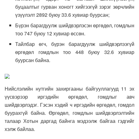
буцаалтыг гурван хоногт хийгээгүй зэрэг зөрчлийн
үзүүлэлт 2892 буюу 33.6 хувиар буурсан;
Бүрэн барагдуулж шийдвэрлэсэн өргөдөл, гомдлын
тоо 747 буюу 12 хувиар өссөн.
Тайлбар өгч, бүрэн барагдуулж шийдвэрлээгүй
өргөдөл гомдлын тоо 448 буюу 32.6 хувиар
буурсан байна.
Нийслэлийн нутгийн захиргааны байгууллагууд 11 эх
үүсвэрээр иргэдийн өргөдөл, гомдлыг авч
шийдвэрлэдэг. Гэсэн хэдий ч иргэдийн өргөдөл, гомдол
буурахгүй байна. Өргөдөл, гомдлын шийдвэрлэлтийн
талаар Хотын даргад байнга мэдээлж байгаа гэдгийг
хэлж байлаа.