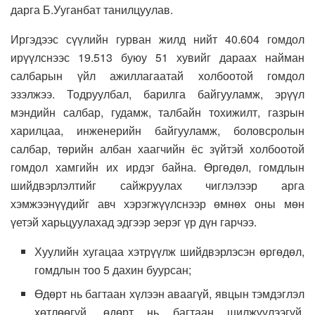
дарга Б.Ууганбат танилцуулав.
Иргэдээс сүүлийн гурван жилд нийт 40.604 гомдол
ирүүлснээс 19.513 буюу 51 хувийг дараах найман
салбарын үйл ажиллагаатай холбоотой гомдол
эзэлжээ. Тодруулбал, барилга байгууламж, эрүүл
мэндийн салбар, гудамж, талбайн тохижилт, газрын
харилцаа, инженерийн байгууламж, боловсролын
салбар, төрийн албан хаагчийн ёс зүйтэй холбоотой
гомдол хамгийн их ирдэг байна. Өргөдөл, гомдлын
шийдвэрлэлтийг сайжруулах чиглэлээр арга
хэмжээнүүдийг авч хэрэгжүүлснээр өмнөх оны мөн
үетэй харьцуулахад эдгээр эерэг үр дүн гарчээ.
Хуулийн хугацаа хэтрүүлж шийдвэрлэсэн өргөдөл,
гомдлын тоо 5 дахин буурсан;
Өдөрт нь багтаан хүлээн аваагүй, явцын тэмдэглэл
хөтлөөгүй, өдөрт нь багтаан шилжүүлээгүй,