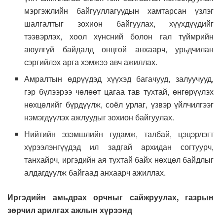
мэргэжлийн байгууллагуудын хамтарсан үзлэг
шалгалтыг зохион байгуулах, хүүхдүүдийг
тээвэрлэх, хоол хүнсний болон гал түймрийн
аюулгүй байдалд онцгой анхаарч, урьдчилан
сэргийлэх арга хэмжээ авч ажиллах.
Амралтын өдрүүдэд хүүхэд багачууд, залуучууд,
гэр бүлээрээ чөлөөт цагаа тав тухтай, өнгөрүүлэх
нөхцөлийг бүрдүүлж, соёл урлаг, үзвэр үйлчилгээг
нэмэгдүүлэх ажлуудыг зохион байгуулах.
Нийтийн эзэмшлийн гудамж, талбай, цэцэрлэгт
хүрээлэнгүүдэд ил задгай архидан согтуурч,
танхайрч, иргэдийн ая тухтай байх нөхцөл байдлыг
алдагдуулж байгаад анхаарч ажиллах.
Иргэдийн амьдрах орчныг сайжруулах, газрын
зөрчил арилгах ажлын хүрээнд