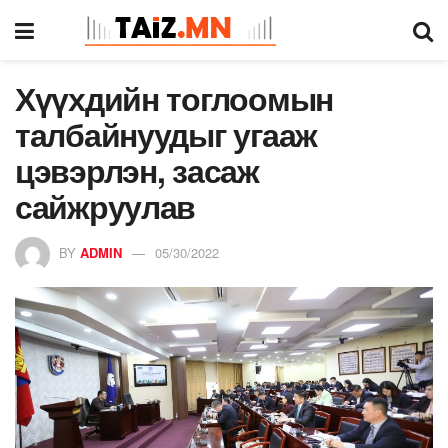
Хүүхдийн тоглоомын
талбайнуудыг угааж
цэвэрлэн, засаж
сайжруулав
BY
ADMIN
05/30/2022