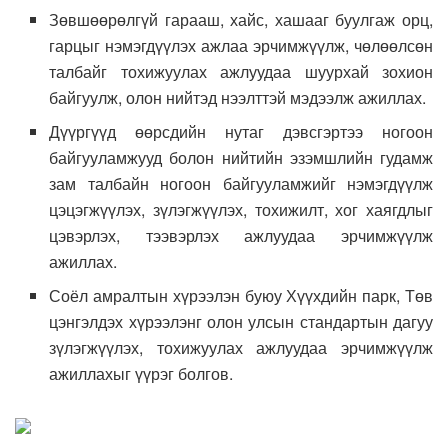
Зөвшөөрөлгүй гарааш, хайс, хашааг буулгаж орц,
гарцыг нэмэгдүүлэх ажлаа эрчимжүүлж, чөлөөлсөн
талбайг тохижуулах ажлуудаа шуурхай зохион
байгуулж, олон нийтэд нээлттэй мэдээлж ажиллах.
Дүүргүүд өөрсдийн нутаг дэвсгэртээ ногоон
байгууламжууд болон нийтийн эзэмшлийн гудамж
зам талбайн ногоон байгууламжийг нэмэгдүүлж
цэцэгжүүлэх, зүлэгжүүлэх, тохижилт, хог хаягдлыг
цэвэрлэх, тээвэрлэх ажлуудаа эрчимжүүлж
ажиллах.
Соёл амралтын хүрээлэн буюу Хүүхдийн парк, Төв
цэнгэлдэх хүрээлэнг олон улсын стандартын дагуу
зүлэгжүүлэх, тохижуулах ажлуудаа эрчимжүүлж
ажиллахыг үүрэг болгов.