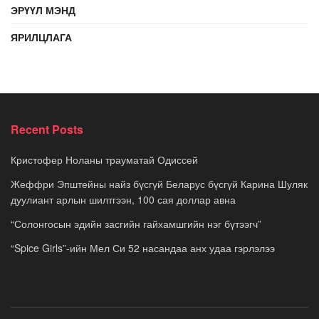
ЭРҮҮЛ МЭНД
ЯРИЛЦЛАГА
Recent Posts
Кристофер Ноланы трауматай Одиссей
Жеффри Эпштейны найз бүсгүй Беларус бүсгүй Карина Шуляк
дуулиант арлын шилтгээн, 100 сая доллар авна
“Солонгосын эдийн засгийн гайхамшгийн нэг бүтээгч”
“Spice Girls”-ийн Мел Си 52 насандаа анх удаа гэрлэлээ