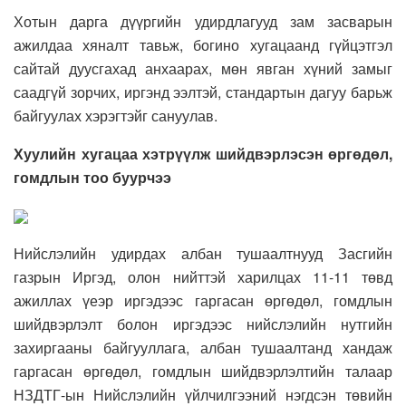
Хотын дарга дүүргийн удирдлагууд зам засварын
ажилдаа хяналт тавьж, богино хугацаанд гүйцэтгэл
сайтай дуусгахад анхаарах, мөн явган хүний замыг
саадгүй зорчих, иргэнд ээлтэй, стандартын дагуу барьж
байгуулах хэрэгтэйг сануулав.
Хуулийн хугацаа хэтрүүлж шийдвэрлэсэн өргөдөл,
гомдлын тоо буурчээ
Нийслэлийн удирдах албан тушаалтнууд Засгийн
газрын Иргэд, олон нийттэй харилцах 11-11 төвд
ажиллах үеэр иргэдээс гаргасан өргөдөл, гомдлын
шийдвэрлэлт болон иргэдээс нийслэлийн нутгийн
захиргааны байгууллага, албан тушаалтанд хандаж
гаргасан өргөдөл, гомдлын шийдвэрлэлтийн талаар
НЗДТГ-ын Нийслэлийн үйлчилгээний нэгдсэн төвийн