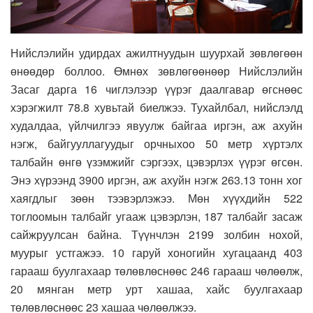
Нийслэлийн удирдах ажилтнуудын шуурхай зөвлөгөөн
өнөөдөр боллоо. Өмнөх зөвлөгөөнөөр Нийслэлийн
Засаг дарга 16 чиглэлээр үүрэг даалгавар өгснөөс
хэрэгжилт 78.8 хувьтай биелжээ. Тухайлбал, нийслэлд
худалдаа, үйлчилгээ явуулж байгаа иргэн, аж ахуйн
нэгж, байгууллагуудыг орчныхоо 50 метр хүртэлх
талбайн өнгө үзэмжийг сэргээх, цэвэрлэх үүрэг өгсөн.
Энэ хүрээнд 3900 иргэн, аж ахуйн нэгж 263.13 тонн хог
хаягдлыг зөөн тээвэрлэжээ. Мөн хүүхдийн 522
тоглоомын талбайг угааж цэвэрлэн, 187 талбайг засаж
сайжруулсан байна. Түүнчлэн 2199 золбин нохой,
муурыг устгажээ. 10 гаруй хоногийн хугацаанд 403
гарааш буулгахаар төлөвлөснөөс 246 гарааш чөлөөлж,
20 мянган метр урт хашаа, хайс буулгахаар
төлөвлөснөөс 23 хашаа чөлөөлжээ.