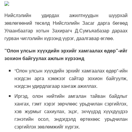
Нийслэлийн удирдах ажилтнуудын шуурхай
зөвлөгөөний төсөлд Нийслэлийн Засаг дарга бөгөөд
Улаанбаатар хотын Захирагч Д.Сумъяабазар дараах
гурван чиглэлийн хүрээнд үүрэг, даалгавар өглөө.
”Олон улсын хүүхдийн эрхийг хамгаалах өдөр”-ийг
зохион байгуулах ажлын хүрээнд
“Олон улсын хүүхдийн эрхийг хамгаалах өдөр”-ийн
нэгдсэн арга хэмжээг сайтар зохион байгуулж,
нэгдсэн удирдлагаар хангаж ажиллах.
Иргэд, олон нийтийн амгалан тайван байдлыг
хангах, гэмт хэрэг зөрчлөөс урьдчилан сэргийлэх,
хэв журмыг сахиулах, эцэг, эхчүүдэд хүүхдүүдээ
гэнэтийн осол, эндэгдэлд өртөхөөс урьдчилан
сэргийлэх зөвлөмжийг хүргэх.