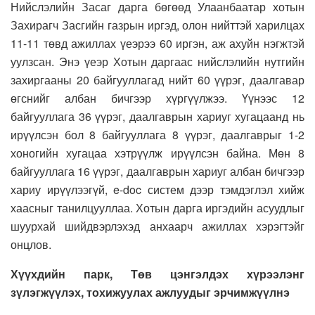
Нийслэлийн Засаг дарга бөгөөд Улаанбаатар хотын
Захирагч Засгийн газрын иргэд, олон нийттэй харилцах
11-11 төвд ажиллах үеэрээ 60 иргэн, аж ахуйн нэгжтэй
уулзсан. Энэ үеэр Хотын даргаас нийслэлийн нутгийн
захиргааны 20 байгууллагад нийт 60 үүрэг, даалгавар
өгснийг албан бичгээр хүргүүлжээ. Үүнээс 12
байгууллага 36 үүрэг, даалгаврын хариуг хугацаанд нь
ирүүлсэн бол 8 байгууллага 8 үүрэг, даалгаврыг 1-2
хоногийн хугацаа хэтрүүлж ирүүлсэн байна. Мөн 8
байгууллага 16 үүрэг, даалгаврын хариуг албан бичгээр
хариу ирүүлээгүй, e-doc систем дээр тэмдэглэл хийж
хаасныг танилцууллаа. Хотын дарга иргэдийн асуудлыг
шуурхай шийдвэрлэхэд анхаарч ажиллах хэрэгтэйг
онцлов.
Хүүхдийн парк, Төв цэнгэлдэх хүрээлэнг
зүлэгжүүлэх, тохижуулах ажлуудыг эрчимжүүлнэ