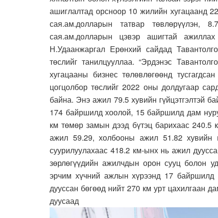
ашиглалтад орсноор 10 жилийн хугацаанд 22
сая.ам.долларын татвар төвлөрүүлэн, 8
сая.ам.долларын цэвэр ашигтай ажиллах
Н.Удаанжаргал Ерөнхий сайдад Тавантолго
төслийг танилцууллаа. “Эрдэнэс Тавантолго
хугацааны бизнес төлөвлөгөөнд тусгагдсан
цогцолбор төслийг 2022 оны долдугаар сар
байна. Энэ ажил 79.5 хувийн гүйцэтгэлтэй б
174 байршилд хоолой, 15 байршилд дам нуру
км төмөр замын дээд бүтэц барихаас 240.5 
ажил 59.29, холбооны ажил 51.82 хувийн 
суурилуулахаас 418.2 км-ынх нь ажил дуусса
зөрлөгүүдийн ажилчдын орон сууц болон уд
эрчим хүчний ажлын хүрээнд 17 байршилд д
дууссан бөгөөд нийт 270 км урт цахилгаан д
дуусаад 