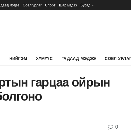
адаад мэдээ
Соёл урлаг
Спорт
Шар мэдээ
Бусад
Л
НИЙГЭМ
ХҮМҮҮС
ГАДААД МЭДЭЭ
СОЁЛ УРЛА
ортын гарцаа ойрын
болгоно
0