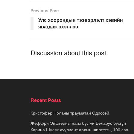
Previous Post
Улс хоорондын тээвэрлэлт хэвийн
явагдаж эхэллээ
Discussion about this post
Recent Posts
Кристофер Ноланы трауматай Одиссей
Жеффри Эпштейны найз бүсгүй Беларус бүсгүй
Карина Шуляк дуулиант арлын шилтгээн, 100 сая