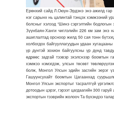
Ерөнхий сайд Л.Оюун-Эрдэнэ энэ ажилд гар 
нэг сарынх нь цалинтай тэнцэх хэмжээний у
болсныг хэлээд “Шинэ сэргэлтийн бодлогын 
Зүүнбаян-Ханги чиглэлийн 226 км зам энэ н
ашиглалтад орсноор жилд 50 сая тонн бүтээ
холбогдох байгууллагуудын удаан хугацааны
үр дүнтэй зохион байгуулсны үр дүнд тавду
өдрөөс задгай тээвэр эхэлснээр боомтын г
хэмжээ нэмэгдэж, улсын төсөвт төвлөрүүл
болж, Монгол Улсын эдийн засгийн эерэг үз
Гашуунсухайт боомтын Цагаанхад суурьшл
Монгол Улсын экспортыг тасралтгүй үргэлжл
дотоодын цэрэг, гэрээт цагдаагийн 300 гаруй
экспортын тээврийн жолооч Та бүхэндээ талар