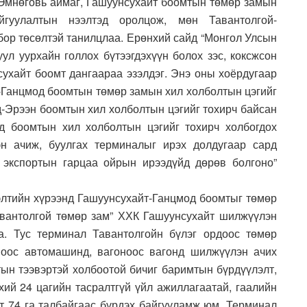
Өмнөговь аймаг, Гашуунсухайт боомтын төмөр замын
гуулалтын нээлтэд оролцож, мөн Тавантолгой-
бор төсөлтэй танилцлаа. Ерөнхий сайд “Монгол Улсын
уул уурхайн голлох бүтээгдэхүүн болох зэс, коксжсон
сухайт боомт дангаараа эзэлдэг. Энэ оны хоёрдугаар
т-Ганцмод боомтын төмөр замын хил холболтын цэгийг
д-Эрээн боомтын хил холболтын цэгийг тохирч байсан
д боомтын хил холболтын цэгийг тохирч холбогдох
н ачиж, буулгах терминалыг ирэх долдугаар сард
 экспортын гарцаа ойрын ирээдүйд дөрөв болгоно”
элтийн хүрээнд Гашуунсухайт-Ганцмод боомтыг төмөр
авантолгой төмөр зам” ХХК Гашуунсухайт шилжүүлэн
а. Тус терминал Тавантолгойн бүлэг ордоос төмөр
оноос автомашинд, вагоноос вагонд шилжүүлэн ачих
тын тээвэртэй холбоотой бичиг баримтын бүрдүүлэлт,
үхий 24 цагийн тасралтгүй үйл ажиллагаатай, гаалийн
йт 74 га талбайгаас бүрдэх байгууламж юм. Терминал