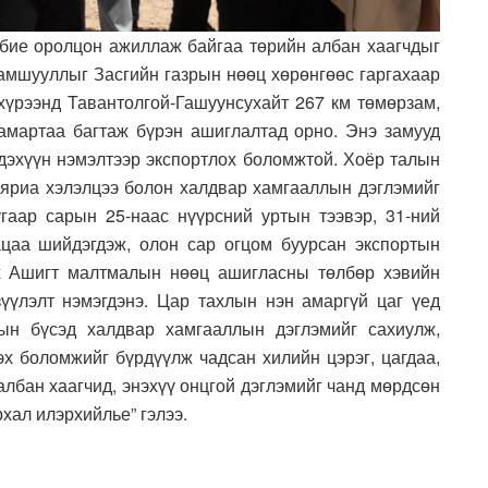
бие оролцон ажиллаж байгаа төрийн албан хаагчдыг
рамшууллыг Засгийн газрын нөөц хөрөнгөөс гаргахаар
хүрээнд Тавантолгой-Гашуунсухайт 267 км төмөрзам,
амартаа багтаж бүрэн ашиглалтад орно. Энэ замууд
гдэхүүн нэмэлтээр экспортлох боломжтой. Хоёр талын
 яриа хэлэлцээ болон халдвар хамгааллын дэглэмийг
гаар сарын 25-наас нүүрсний уртын тээвэр, 31-ний
ацаа шийдэгдэж, олон сар огцом буурсан экспортын
эх Ашигт малтмалын нөөц ашигласны төлбөр хэвийн
үүлэлт нэмэгдэнэ. Цар тахлын нэн амаргүй цаг үед
ын бүсэд халдвар хамгааллын дэглэмийг сахиулж,
эх боломжийг бүрдүүлж чадсан хилийн цэрэг, цагдаа,
 албан хаагчид, энэхүү онцгой дэглэмийг чанд мөрдсөн
хал илэрхийлье” гэлээ.