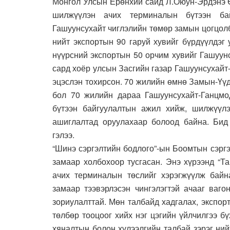
Монгол Улсын Ерөнхий сайд Л.Оюун-Эрдэнэ 
шилжүүлэн ачих терминалын бүтээн бай
Гашуунсухайт чиглэлийн төмөр замын цогцол
нийт экспортын 90 гаруй хувийг бүрдүүлдэг 
нүүрсний экспортын 50 орчим хувийг Гашуун
сард хоёр улсын Засгийн газар Гашуунсухай
эцэслэн тохирсон. 70 жилийн өмнө Замын-Үү
бол 70 жилийн дараа Гашуунсухайт-Ганцмо
бүтээн байгуулалтын ажил хийж, шилжүүлэ
ашиглалтад оруулахаар болоод байна. Бид
гэлээ.
“Шинэ сэргэлтийн бодлого”-ын Боомтын сэрг
замаар холбохоор тусгасан. Энэ хүрээнд “Т
ачих терминалын төслийг хэрэгжүүлж байн
замаар тээвэрлэсэн чингэлэгтэй ачааг ваг
зориулалттай. Мөн талбайд хадгалах, экспор
төлбөр тооцоог хийх нэг цэгийн үйлчилгээ б
хяналтын болон хүлээлгийн талбай зэрэг ни