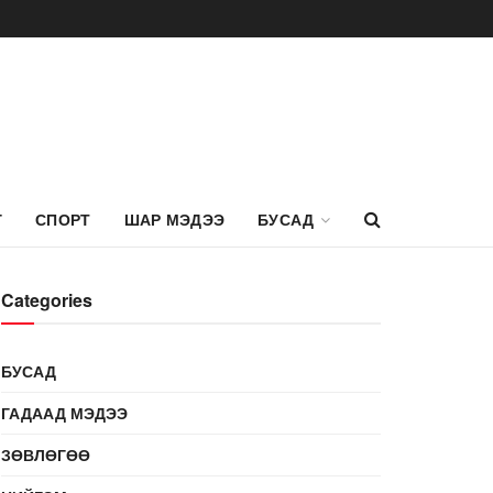
Г
СПОРТ
ШАР МЭДЭЭ
БУСАД
Categories
БУСАД
ГАДААД МЭДЭЭ
ЗӨВЛӨГӨӨ