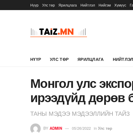
Нүүр
Улс төр
Ярилцлага
Нийтлэл
Нийгэм
Хүмүүс
Г
НҮҮР
УЛС ТӨР
ЯРИЛЦЛАГА
НИЙТЛЭ
Монгол улс эксп
ирээдүйд дөрөв 
ТАНЫ МЭДЭЭ МЭДЭЭЛЛИЙН ТАЙЗ
BY
ADMIN
05/26/2022
in
Улс төр