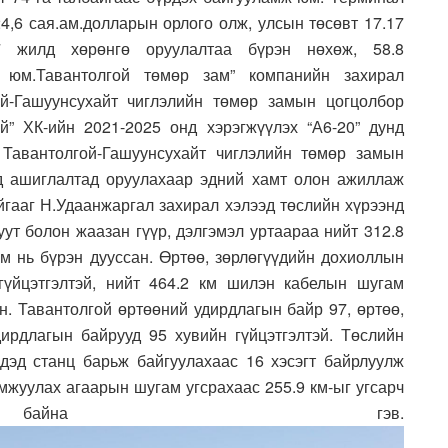
4,6 сая.ам.долларын орлого олж, улсын төсөвт 17.17
.7 жилд хөрөнгө оруулалтаа бүрэн нөхөж, 58.8
 юм.Тавантолгой төмөр зам” компанийн захирал
й-Гашуунсухайт чиглэлийн төмөр замын цогцолбор
й” ХК-ийн 2021-2025 онд хэрэгжүүлэх “А6-20” дунд
 Тавантолгой-Гашуунсухайт чиглэлийн төмөр замын
д ашиглалтад оруулахаар эдний хамт олон ажиллаж
айгааг Н.Удаанжаргал захирал хэлээд төслийн хүрээнд
ут болон жаазан гүүр, дэлгэмэл уртаараа нийт 312.8
км нь бүрэн дууссан. Өртөө, зөрлөгүүдийн дохиоллын
гүйцэтгэлтэй, нийт 464.2 км шилэн кабелын шугам
н. Тавантолгой өртөөний удирдлагын байр 97, өртөө,
ирдлагын байрууд 95 хувийн гүйцэтгэлтэй. Төслийн
эд станц барьж байгуулахаас 16 хэсэгт байрлуулж
амжуулах агаарын шугам угсрахаас 255.9 км-ыг угсарч
байна гэв.