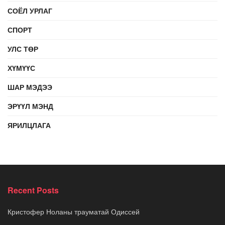
СОЁЛ УРЛАГ
СПОРТ
УЛС ТӨР
ХҮМҮҮС
ШАР МЭДЭЭ
ЭРҮҮЛ МЭНД
ЯРИЛЦЛАГА
Recent Posts
Кристофер Ноланы трауматай Одиссей