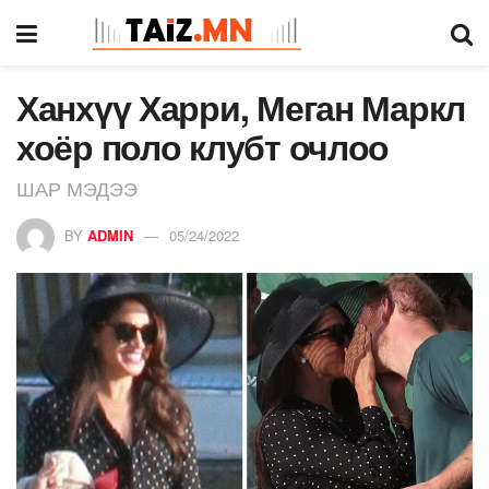
Ханхүү Харри, Меган Маркл
хоёр поло клубт очлоо
ШАР МЭДЭЭ
BY
ADMIN
05/24/2022