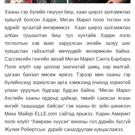
Хааны гэр бүлийн гишүүн биш, хаан ширээ залгамжлах
хувьгүй болсон Харри, Меган Маркл поло тоглон нэг
өдрийг зугаатай өнгөрөөжээ. Хаан ширээ залгамжлах
албан тушаалтан биш тул хунтайж Харри поло
тоглолтын хэв маяг харуулсан энгийн залуу шиг
хувцаслан гайхалтай мөчүүдийг өнгөрөөсөн байна.
Сассексийн гүнгийн авхай Меган Маркл Санта Барбара
Поло клубт хар цоохор зангиатай цамц, хар малгай,
цагаан банзал өмсөж иржээ. Тэрээр мөн хааны гэр
бүлийнхэнд зориулсан арга хэмжээнд очиход хориотой
улаан уруулын будгаар будсан байна. “Меган Маркл
Английн хааны ордонд цайвар, төвийг сахисан ягаан
өнгийг таашаадаг байсан” гэж хааны ёс зүйн шинжээч
Мика Майер ELLE.com сайтад ярьжээ. Харин Америкт
поло клубт “Хөөрхөн хүүхэн” киноны гол дүрийн бүсгүй
Жулия Робертсын дүрийг санагдуулам хувцаслажээ.