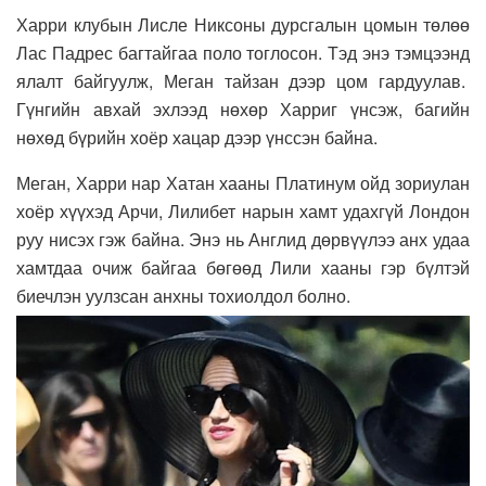
Харри клубын Лисле Никсоны дурсгалын цомын төлөө
Лас Падрес багтайгаа поло тоглосон. Тэд энэ тэмцээнд
ялалт байгуулж, Меган тайзан дээр цом гардуулав.
Гүнгийн авхай эхлээд нөхөр Харриг үнсэж, багийн
нөхөд бүрийн хоёр хацар дээр үнссэн байна.
Меган, Харри нар Хатан хааны Платинум ойд зориулан
хоёр хүүхэд Арчи, Лилибет нарын хамт удахгүй Лондон
руу нисэх гэж байна. Энэ нь Англид дөрвүүлээ анх удаа
хамтдаа очиж байгаа бөгөөд Лили хааны гэр бүлтэй
биечлэн уулзсан анхны тохиолдол болно.