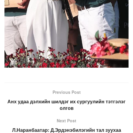
Previous Post
Анх удаа дэлхийн шилдэг их сургуулийн тэтгэлэг
олгов
Next Post
Л.Наранбаатар: Д.Эрдэнэбилэгийн тал зуухаа