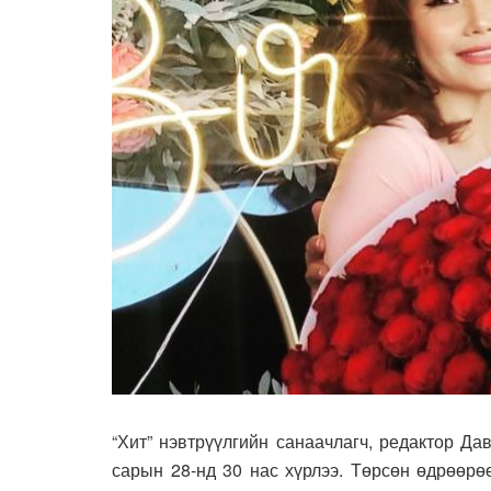
“Хит” нэвтрүүлгийн санаачлагч, редактор Д
сарын 28-нд 30 нас хүрлээ. Төрсөн өдрөөрө