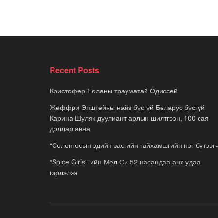
Recent Posts
Кристофер Ноланы трауматай Одиссей
Жеффри Эпштейны найз бүсгүй Беларус бүсгүй
Карина Шуляк дуулиант арлын шилтгээн, 100 сая
доллар авна
“Солонгосын эдийн засгийн гайхамшгийн нэг бүтээгч
“Spice Girls”-ийн Мел Си 52 насандаа анх удаа
гэрлэлээ