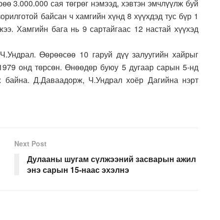
рөө 3.000.000 сая төгрөг нэмээд, хэвтэн эмчлүүлж буй
зорилготой байсан ч хамгийн хүнд 8 хүүхдэд тус бүр 1
жээ. Хамгийн бага нь 9 сартайгаас 12 настай хүүхэд
Ч.Ундрал. Өөрөөсөө 10 гаруй дүү залуугийн хайрыг
 1979 онд төрсөн. Өнөөдөр буюу 5 дугаар сарын 5-нд
 байна. Д.Даваадорж, Ч.Ундрал хоёр Дагийна нэрт
Next Post
Дулааны шугам сүлжээний засварын ажил
энэ сарын 15-наас эхэлнэ