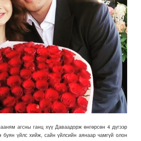
авааням агсны ганц хүү Даваадорж өнгөрсөн 4 дүгээр
ө буян үйлс хийж, сайн үйлсийн аянаар чамгүй олон