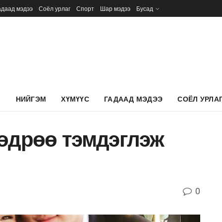
адаад мэдээ
Соёл урлаг
Спорт
Шар мэдээ
Бусад
Л
НИЙГЭМ
ХҮМҮҮС
ГАДААД МЭДЭЭ
СОЁЛ УРЛА
 өдрөө тэмдэглэж
0