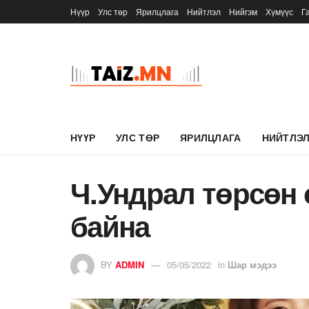
Нүүр
Улс төр
Ярилцлага
Нийтлэл
Нийгэм
Хүмүүс
Г
НҮҮР
УЛС ТӨР
ЯРИЛЦЛАГА
НИЙТЛЭ
Ч.Ундрал төрсөн
байна
BY
ADMIN
05/05/2022
in
Шар мэдээ