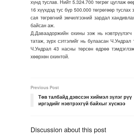
хүнд туслав. Нийт 5.324.700 төгрөг цуглаж өө
16 хүүхдэд тус бүр 500.000 төгрөгөөр туслах 
сая төгрөгний эмчилгээний зардал хандивла
байсан аж.
Д.Даваадоржийн охины ээж нь нэвтрүүлэгч 
татаж, зүрх сэтгэлийг нь булаасан Ч.Ундрал
Ч.Ундрал 43 насны төрсөн өдрөө тэмдэглэж
хөөрхөн охинтой.
Previous Post
Төв талбайд дэвссэн хиймэл зүлэг рүү
иргэдийг нэвтрэхгүй байхыг хүсжээ
Discussion about this post