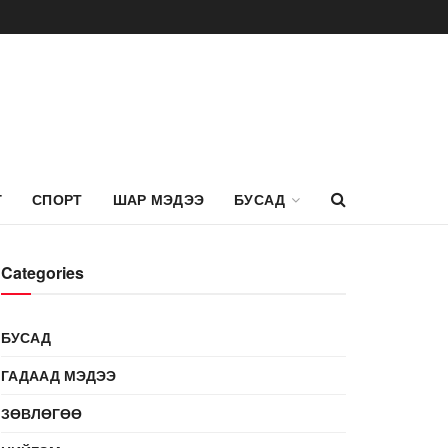
Г
СПОРТ
ШАР МЭДЭЭ
БУСАД
Categories
БУСАД
ГАДААД МЭДЭЭ
ЗӨВЛӨГӨӨ