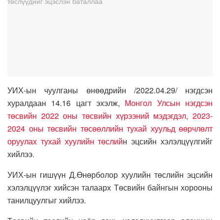
УИХ-ын чуулганы өнөөдрийн /2022.04.29/ нэгдсэн
хуралдаан 14.16 цагт эхэлж,
Монгол Улсын нэгдсэн
төсвийн 2022 оны төсвийн хүрээний мэдэгдэл, 2023-
2024 оны төсвийн төсөөллийн тухай хуульд өөрчлөлт
оруулах тухай хуулийн төслий
н эцсийн хэлэлцүүлгийг
хийлээ.
УИХ-ын гишүүн Д.Өнөрболор хуулийн төслийн эцсийн
хэлэлцүүлэг хийсэн талаарх Төсвийн байнгын хорооны
танилцуулгыг хийлээ.