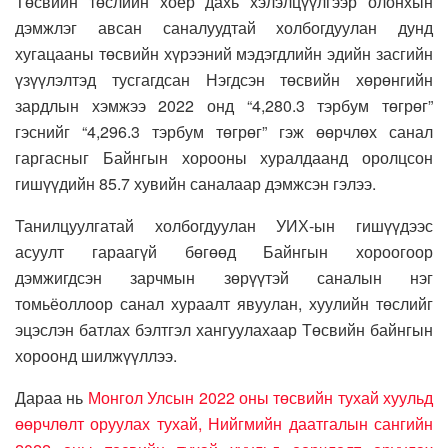
Төсвийн төслийн хоёр дахь хэлэлцүүлгээр олонхын
дэмжлэг авсан саналуудтай холбогдуулан дунд
хугацааны төсвийн хүрээний мэдэгдлийн эдийн засгийн
үзүүлэлтэд тусгагдсан Нэгдсэн төсвийн хөрөнгийн
зардлын хэмжээ 2022 онд “4,280.3 тэрбум төгрөг”
гэснийг “4,296.3 тэрбум төгрөг” гэж өөрчлөх санал
гаргасныг Байнгын хорооны хуралдаанд оролцсон
гишүүдийн 85.7 хувийн саналаар дэмжсэн гэлээ.
Танилцуулгатай холбогдуулан УИХ-ын гишүүдээс
асуулт гараагүй бөгөөд Байнгын хороогоор
дэмжигдсэн зарчмын зөрүүтэй саналын нэг
томьёоллоор санал хураалт явуулан, хуулийн төслийг
эцэслэн батлах бэлтгэл хангуулахаар Төсвийн байнгын
хороонд шилжүүллээ.
Дараа нь
Монгол Улсын 2022 оны төсвийн тухай хуульд
өөрчлөлт оруулах тухай, Нийгмийн даатгалын сангийн