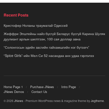
Recent Posts
Кристофер Ноланы трауматай Одиссей
Жеффри Эпштейны найз бүсгүй Беларус бүсгүй Карина Шуляк
дуулиант арлын шилтгээн, 100 сая доллар авна
“Солонгосын эдийн засгийн гайхамшгийн нэг бүтээгч”
“Spice Girls”-ийн Мел Си 52 насандаа анх удаа гэрлэлээ
Home Page 1
Purchase JNews
Intro Page
JNews Demos
Contact Us
© 2026
JNews
- Premium WordPress news & magazine theme by
Jegtheme
.