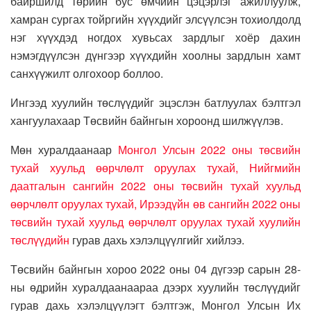
байршилд төрийн бус өмчийн цэцэрлэг ажиллуулж,
хамран сургах тойргийн хүүхдийг элсүүлсэн тохиолдолд
нэг хүүхдэд ногдох хувьсах зардлыг хоёр дахин
нэмэгдүүлсэн дүнгээр хүүхдийн хоолны зардлын хамт
санхүүжилт олгохоор боллоо.
Ингээд хуулийн төслүүдийг эцэслэн батлуулах бэлтгэл
хангуулахаар Төсвийн байнгын хороонд шилжүүлэв.
Мөн хуралдаанаар
Монгол Улсын 2022 оны төсвийн
тухай хуульд өөрчлөлт оруулах тухай, Нийгмийн
даатгалын сангийн 2022 оны төсвийн тухай хуульд
өөрчлөлт оруулах тухай, Ирээдүйн өв сангийн 2022 оны
төсвийн тухай хуульд өөрчлөлт оруулах тухай хуулийн
төслүүдийн
гурав дахь хэлэлцүүлгийг хийлээ.
Төсвийн байнгын хороо 2022 оны 04 дүгээр сарын 28-
ны өдрийн хуралдаанаараа дээрх хуулийн төслүүдийг
гурав дахь хэлэлцүүлэгт бэлтгэж, Монгол Улсын Их