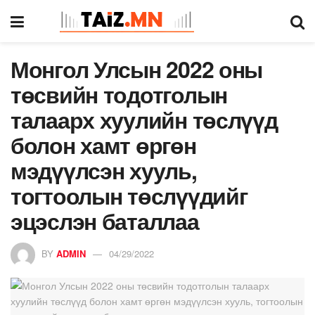
Монгол Улсын 2022 оны
төсвийн тодотголын
талаарх хуулийн төслүүд
болон хамт өргөн
мэдүүлсэн хууль,
тогтоолын төслүүдийг
эцэслэн баталлаа
BY
ADMIN
04/29/2022