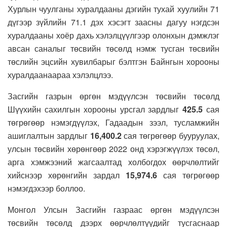
Хурлын чуулганы хуралдааны дэгийн тухай хуулийн 71
дүгээр зүйлийн 71.1 дэх хэсэгт заасны дагуу нэгдсэн
хуралдааны хоёр дахь хэлэлцүүлгээр олонхын дэмжлэг
авсан саналыг төсвийн төсөлд нэмж тусган төсвийн
төслийн эцсийн хувилбарыг бэлтгэн Байнгын хорооны
хуралдаанаараа хэлэлцлээ.
Засгийн газрын өргөн мэдүүлсэн төсвийн төсөлд
Шүүхийн сахилгын хорооны урсгал зардлыг
425.5
сая
төгрөгөөр нэмэгдүүлэх, Гадаадын зээл, тусламжийн
ашиглалтын зардлыг
16,400.2
сая төгрөгөөр бууруулах,
улсын төсвийн хөрөнгөөр 2022 онд хэрэгжүүлэх төсөл,
арга хэмжээний жагсаалтад холбогдох өөрчлөлтийг
хийснээр хөрөнгийн зардал
15,974.6
сая төгрөгөөр
нэмэгдэхээр боллоо.
Монгол Улсын Засгийн газраас өргөн мэдүүлсэн
төсвийн төсөлд дээрх өөрчлөлтүүдийг тусгаснаар