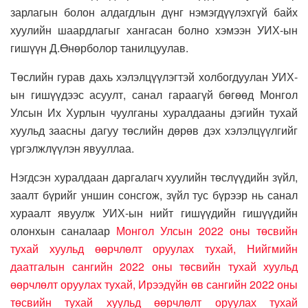
зарлагын болон алдагдлын дүнг нэмэгдүүлэхгүй байх
хуулийн шаардлагыг хангасан болно хэмээн УИХ-ын
гишүүн Д.Өнөрболор танилцуулав.
Төслийн гурав дахь хэлэлцүүлэгтэй холбогдуулан УИХ-
ын гишүүдээс асуулт, санал гараагүй бөгөөд Монгол
Улсын Их Хурлын чуулганы хуралдааны дэгийн тухай
хуульд заасны дагуу төслийн дөрөв дэх хэлэлцүүлгийг
үргэлжлүүлэн явууллаа.
Нэгдсэн хуралдаан даргалагч хуулийн төслүүдийн зүйл,
заалт бүрийг уншин сонсгож, зүйл тус бүрээр нь санал
хураалт явуулж УИХ-ын нийт гишүүдийн гишүүдийн
олонхын саналаар
Монгол Улсын 2022 оны төсвийн
тухай хуульд өөрчлөлт оруулах тухай, Нийгмийн
даатгалын сангийн 2022 оны төсвийн тухай хуульд
өөрчлөлт оруулах тухай, Ирээдүйн өв сангийн 2022 оны
төсвийн тухай хуульд өөрчлөлт оруулах тухай