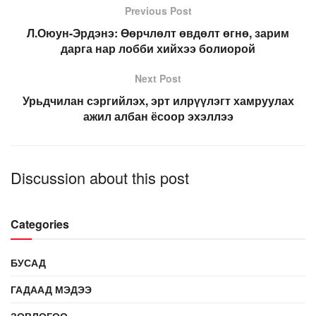
Previous Post
Л.Оюун-Эрдэнэ: Өөрчлөлт өвдөлт өгнө, зарим
дарга нар лобби хийхээ болиорой
Next Post
Урьдчилан сэргийлэх, эрт илрүүлэгт хамруулах
ажил албан ёсоор эхэллээ
Discussion about this post
Categories
БУСАД
ГАДААД МЭДЭЭ
ЗӨВЛӨГӨӨ