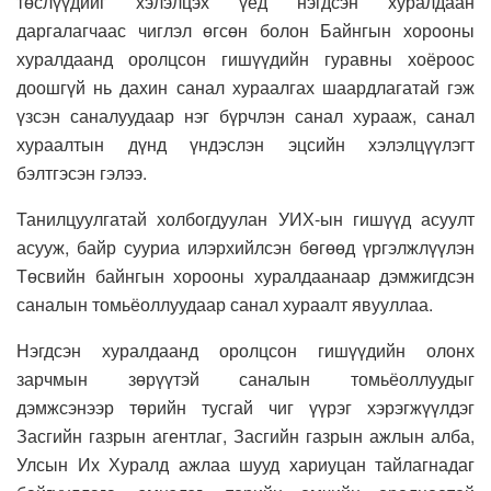
төслүүдийг хэлэлцэх үед нэгдсэн хуралдаан
даргалагчаас чиглэл өгсөн болон Байнгын хорооны
хуралдаанд оролцсон гишүүдийн гуравны хоёроос
доошгүй нь дахин санал хураалгах шаардлагатай гэж
үзсэн саналуудаар нэг бүрчлэн санал хурааж, санал
хураалтын дүнд үндэслэн эцсийн хэлэлцүүлэгт
бэлтгэсэн гэлээ.
Танилцуулгатай холбогдуулан УИХ-ын гишүүд асуулт
асууж, байр сууриа илэрхийлсэн бөгөөд үргэлжлүүлэн
Төсвийн байнгын хорооны хуралдаанаар дэмжигдсэн
саналын томьёоллуудаар санал хураалт явууллаа.
Нэгдсэн хуралдаанд оролцсон гишүүдийн олонх
зарчмын зөрүүтэй саналын томьёоллуудыг
дэмжсэнээр төрийн тусгай чиг үүрэг хэрэгжүүлдэг
Засгийн газрын агентлаг, Засгийн газрын ажлын алба,
Улсын Их Хуралд ажлаа шууд хариуцан тайлагнадаг