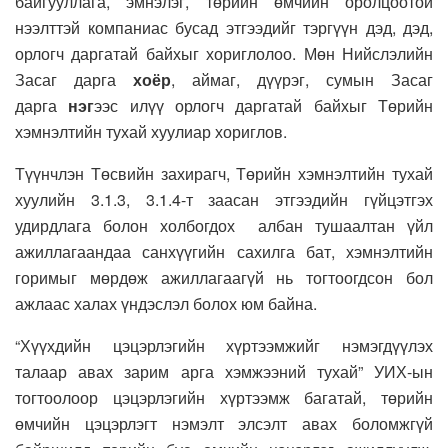
байгууллага, эмнэлэг, төрийн өмчийн оролцоотой
нээлттэй компаниас бусад этгээдийг тэргүүн дэд, дэд,
орлогч даргатай байхыг хориглолоо. Мөн Нийслэлийн
Засаг дарга
хоёр
, аймаг, дүүрэг, сумын Засаг
дарга
нэг
ээс илүү орлогч даргатай байхыг Төрийн
хэмнэлтийн тухай хуулиар хориглов.
Түүнчлэн Төсвийн захирагч, Төрийн хэмнэлтийн тухай
хуулийн 3.1.3, 3.1.4-т заасан этгээдийн гүйцэтгэх
удирдлага болон холбогдох албан тушаалтан үйл
ажиллагаандаа санхүүгийн сахилга бат, хэмнэлтийн
горимыг мөрдөж ажиллагаагүй нь тогтоогдсон бол
ажлаас халах үндэслэл болох юм байна.
“Хүүхдийн цэцэрлэгийн хүртээмжийг нэмэгдүүлэх
талаар авах зарим арга хэмжээний тухай” УИХ-ын
тогтоолоор цэцэрлэгийн хүртээмж багатай, төрийн
өмчийн цэцэрлэгт нэмэлт элсэлт авах боломжгүй