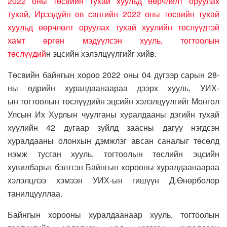
2022 оны төсвийн тухай хуульд өөрчлөлт оруулах
тухай, Ирээдүйн өв сангийн 2022 оны төсвийн тухай
хуульд өөрчлөлт оруулах тухай хуулийн төслүүдтэй
хамт өргөн мэдүүлсэн хууль, тогтоолын
төслүүдий
н эцсийн хэлэлцүүлгийг хийв.
Төсвийн байнгын хороо 2022 оны 04 дүгээр сарын 28-
ны өдрийн хуралдаанаараа дээрх хууль, УИХ-
ын тогтоолын төслүүдийн эцсийн хэлэлцүүлгийг Монгол
Улсын Их Хурлын чуулганы хуралдааны дэгийн тухай
хуулийн 42 дугаар зүйлд заасны дагуу нэгдсэн
хуралдааны олонхын дэмжлэг авсан саналыг төсөлд
нэмж тусган хууль, тогтоолын төслийн эцсийн
хувилбарыг бэлтгэн Байнгын хорооны хуралдаанаараа
хэлэлцлээ хэмээн УИХ-ын гишүүн Д.Өнөрболор
танилцууллаа.
Байнгын хорооны хуралдаанаар хууль, тогтоолын