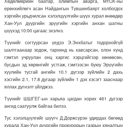
Хөдөлмөрийн баатар, олимпын аварга, МҮОХ-ны
ерөнхийлөгч асан Найдангын Түвшинбаярт холбогдох
хэргийн урьдчилсан хэлэлцүүлгийн шүүх хурал өнөөдөр
Хан-Уул дүүргийн эрүүгийн хэргийн анхан шатны
шүүхэд 10:00 цагаас эхэлнэ.
Түүнийг согтуурсан үедээ Э.Энхбатыг тодорхойгүй
шалтгаанаар зодож, тархинд нь хавсарсан, олон хүнд
гэмтэл учруулан онц харгис хэрцгийгээр хөнөөсөн,
бусдын эд хөрөнгийг устгаж, гэмтээсэн буюу Эрүүгийн
хуулийн тусгай ангийн 10.1 дүгээр зүйлийн 2 дахь
хэсгийн 2.1, 17.8 дугаар зүйлийн 1 дэх хэсэгт зааснаар
яллах дүгнэлт үйлджээ.
Түүнийг ШШГЕГ-ын харьяа цагдан хорих 461 дүгээр
ангид саатуулж байгаа билээ.
Тус хэлэлцүүлгийг шүүгч Д.Доржсүрэн удирдах бөгөөд
хуралд Хан-Уул дүүргийн прокурорын газрын хяналтын