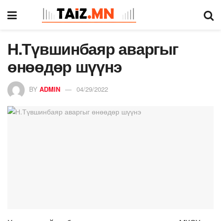
Н.Түвшинбаяр аваргыг
өнөөдөр шүүнэ
BY
ADMIN
04/29/2022