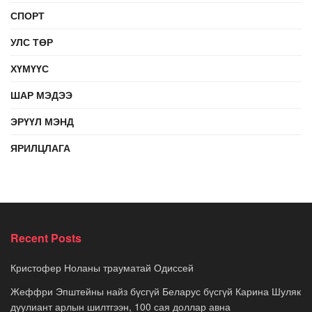
СПОРТ
УЛС ТӨР
ХҮМҮҮС
ШАР МЭДЭЭ
ЭРҮҮЛ МЭНД
ЯРИЛЦЛАГА
Recent Posts
Кристофер Ноланы трауматай Одиссей
Жеффри Эпштейны найз бүсгүй Беларус бүсгүй Карина Шуляк
дуулиант арлын шилтгээн, 100 сая доллар авна