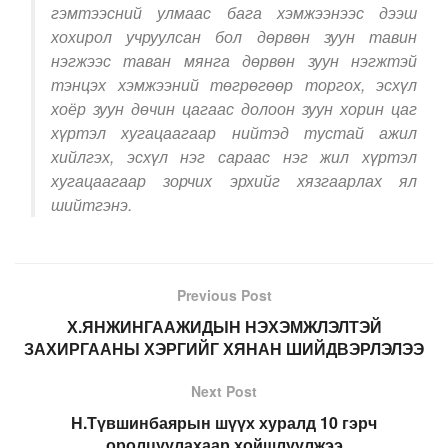
гэмтээсний улмаас бага хэмжээнээс дээш
хохирол учруулсан бол дөрвөн зуун тавин
нэгжээс таван мянга дөрвөн зуун нэгжтэй
тэнцэх хэмжээний төгрөгөөр торгох, эсхүл
хоёр зуун дөчин цагаас долоон зуун хорин цаг
хүртэл хугацаагаар нийтэд тустай ажил
хийлгэх, эсхүл нэг сараас нэг жил хүртэл
хугацаагаар зорчих эрхийг хязгаарлах ял
шийтгэнэ.
Previous Post
Х.ЯНЖИНГААЖИДЫН НЭХЭМЖЛЭЛТЭЙ
ЗАХИРГААНЫ ХЭРГИЙГ ХЯНАН ШИЙДВЭРЛЭЛЭЭ
Next Post
Н.Түвшинбаярын шүүх хуралд 10 гэрч
оролцуулахаар хойшлуулжээ