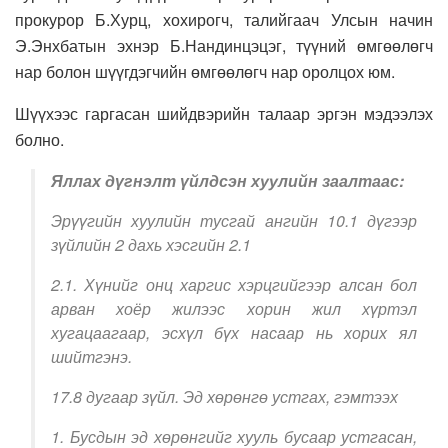
прокурор Б.Хурц, хохирогч, талийгаач Улсын начин
Э.Энхбатын эхнэр Б.Нандинцэцэг, түүний өмгөөлөгч
нар болон шүүгдэгчийн өмгөөлөгч нар оролцох юм.
Шүүхээс гаргасан шийдвэрийн талаар эргэн мэдээлэх
болно.
Яллах дүгнэлт үйлдсэн хуулийн заалтаас:
Эрүүгийн хуулийн тусгай ангийн 10.1 дүгээр
зүйлийн 2 дахь хэсгийн 2.1
2.1. Хүнийг онц харгис хэрцгийгээр алсан бол
арван хоёр жилээс хорин жил хүртэл
хугацаагаар, эсхүл бүх насаар нь хорих ял
шийтгэнэ.
17.8 дугаар зүйл. Эд хөрөнгө устгах, гэмтээх
1. Бусдын эд хөрөнгийг хууль бусаар устгасан,