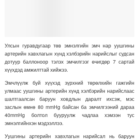
Улсын гуравдугаар төв эмнэлгийн эмч нар уушгины
артерийн хавхлагын хүнд хэлбэрийн нарийслыг судсан
дотуур баллоноор тэлэх эмчилгээг өчигдөр 7 сартай
хүүхдэд амжилттай хийжээ.
Эмчлүүлж буй хүүхэд зүрхний төрөлхийн гажгийн
улмаас уушгины артерийн хүнд хэлбэрийн нарийслаас
шалтгаалсан баруун ховдлын даралт ихсэж, мэс
заслын өмнө 80 mmHg байсан ба эмчилгээний дараа
40mmHg болтол бууруулж чадлаа хэмээн тус
эмнэлгийнхэн мэдээллээ.
Уушгины артерийн хавхлагын нарийсал нь баруун