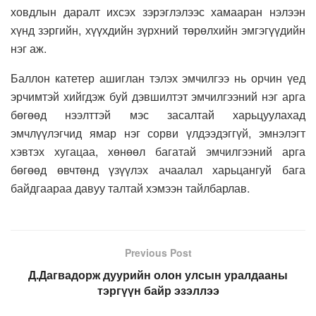
ховдлын даралт ихсэх зэрэглэлээс хамааран нэлээн
хүнд зэргийн, хүүхдийн зүрхний төрөлхийн эмгэгүүдийн
нэг аж.
Баллон катетер ашиглан тэлэх эмчилгээ нь орчин үед
эрчимтэй хийгдэж буй дэвшилтэт эмчилгээний нэг арга
бөгөөд нээлттэй мэс засалтай харьцуулахад
эмчлүүлэгчид ямар нэг сорви үлдээдэггүй, эмнэлэгт
хэвтэх хугацаа, хөнөөл багатай эмчилгээний арга
бөгөөд өвчтөнд үзүүлэх ачаалал харьцангуй бага
байдгаараа давуу талтай хэмээн тайлбарлав.
Previous Post
Д.Дагвадорж дуурийн олон улсын уралдааны
тэргүүн байр эзэллээ