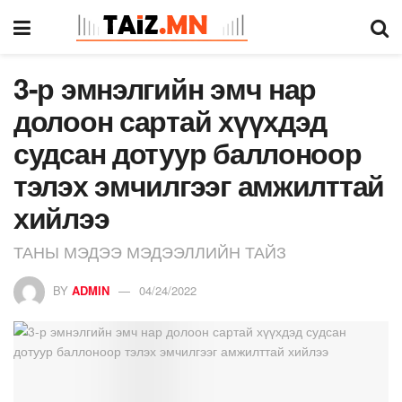
3-р эмнэлгийн эмч нар
долоон сартай хүүхдэд
судсан дотуур баллоноор
тэлэх эмчилгээг амжилттай
хийлээ
ТАНЫ МЭДЭЭ МЭДЭЭЛЛИЙН ТАЙЗ
BY
ADMIN
04/24/2022