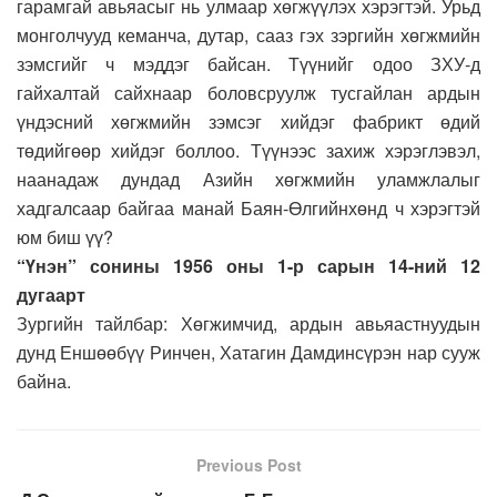
гарамгай авьяасыг нь улмаар хөгжүүлэх хэрэгтэй. Урьд
монголчууд кеманча, дутар, сааз гэх зэргийн хөгжмийн
зэмсгийг ч мэддэг байсан. Түүнийг одоо ЗХУ-д
гайхалтай сайхнаар боловсруулж тусгайлан ардын
үндэсний хөгжмийн зэмсэг хийдэг фабрикт өдий
төдийгөөр хийдэг боллоо. Түүнээс захиж хэрэглэвэл,
наанадаж дундад Азийн хөгжмийн уламжлалыг
хадгалсаар байгаа манай Баян-Өлгийнхөнд ч хэрэгтэй
юм биш үү?
“Үнэн” сонины 1956 оны 1-р сарын 14-ний 12
дугаарт
Зургийн тайлбар: Хөгжимчид, ардын авьяастнуудын
дунд Еншөөбүү Ринчен, Хатагин Дамдинсүрэн нар сууж
байна.
Previous Post