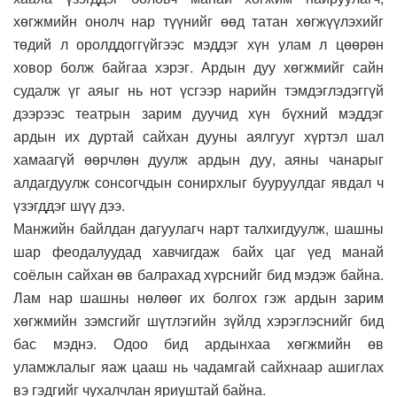
хөгжмийн онолч нар түүнийг өөд татан хөгжүүлэхийг
төдий л оролддоггүйгээс мэддэг хүн улам л цөөрөн
ховор болж байгаа хэрэг. Ардын дуу хөгжмийг сайн
судалж үг аяыг нь нот үсгээр нарийн тэмдэглэдэггүй
дээрээс театрын зарим дуучид хүн бүхний мэддэг
ардын их дуртай сайхан дууны аялгууг хүртэл шал
хамаагүй өөрчлөн дуулж ардын дуу, аяны чанарыг
алдагдуулж сонсогчдын сонирхлыг бууруулдаг явдал ч
үзэгддэг шүү дээ.
Манжийн байлдан дагуулагч нарт талхигдуулж, шашны
шар феодалуудад хавчигдаж байх цаг үед манай
соёлын сайхан өв балрахад хүрснийг бид мэдэж байна.
Лам нар шашны нөлөөг их болгох гэж ардын зарим
хөгжмийн зэмсгийг шүтлэгийн зүйлд хэрэглэснийг бид
бас мэднэ. Одоо бид ардынхаа хөгжмийн өв
уламжлалыг яаж цааш нь чадамгай сайхнаар ашиглах
вэ гэдгийг чухалчлан яриуштай байна.