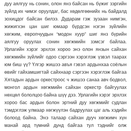
дуу аялгуу нь сонин, олон янз байсан нь бүжиг зэргийн
зүйлд их чимэг оруулдаг, бас хөдөлгөөнийх нь байдалд
зохицдог байсан билээ. Дударам гэж зузаан нимгэн,
жижигхэн цан шиг юмаар бүрдсэн нэгэн зүйлийн
хөгжим, европчуудын “модон хуур” шиг янз бүрийн
аялгуу оруулах сонин хөгжмийн зэмсэг байлаа.
Урлагийн хэрэг эрхлэх хороо энэ олон янзын сайхан
хөгжмийн зүйлийг одоо сэргээн хэрэглэж үзвэл таарах
юм биш үү? Үлгэр жишээ авъя гэвэл ардынхаа соёлын
өвийг гайхамшигтай сайхнаар сэргээн хэрэглэж байгаа
Хятадын ардын оркестроос ч жишээ санаа авч бодвол,
монгол ардын хөгжмийн сайхан оркестр байгуулах
нөхцөл бололцоо байна шүү дээ. Урлагийн хэрэг эрхлэх
хороо бас ардын болон эртний дуу хөгжмийг судлан
тэмдэглэж улмаар хөгжүүлэн бадруулах цаг аль хэдийн
болоод байна. Энэ талаар сайхан дууч хөгжимч хүн
манай ард түмний дунд байгаа тул тэднийг олж