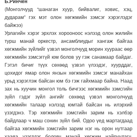
Б.Ринчен
(Монголчууд “шанаган хуур, бийвалиг, ховис, хэц,
дударам” гэх мэт олон хөгжмийн зэмсэг хэрэглэдэг
байжээ)
Урлагийн хэрэг эрхлэх хорооноос нэлээд олон жилийн
турш манай оркестр, ансамблиудыг хангаж байгаа
хөгжмийн зүйлийг үзвэл монголчууд морин хуураас өөр
хөгжмийн зэмсэггүй юм болов уу гэж санамаар байдаг.
Гэтэл бичиг түүх сөхөөд үзвэл үлээдэг, хуурддаг,
цохидог ямар олон янзын хөгжмийн зэмсэг манайхан
урьд хэрэглэж байсан юм бэ гэж гайхмаар байна. Наад
зах нь хуучин монгол толь бичгээс хөгжмийн зэмсгийн
зүйл гэдэг зүйл ангийг сөхөөд үзвэл монголчууд
хөгжмийн талаар нэлээд юмтай байсан нь илэрхий
үзэгдэнэ. Тэр хөгжмийн зэмсгийн зарим нь хэлбэр
байдлаар ч маш сонин зүйл бий. Одоо үед мартагдаад
байгаа хөгжмийн зэмсгийн зарим нэг нь орон нутгаар
хааяа үзэгддэг боловч манай хөгжим найруулагч,