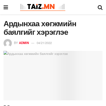
Ардынхаа хөгжмийн
баялгийг хэрэглэе
BY
ADMIN
04/21/2022