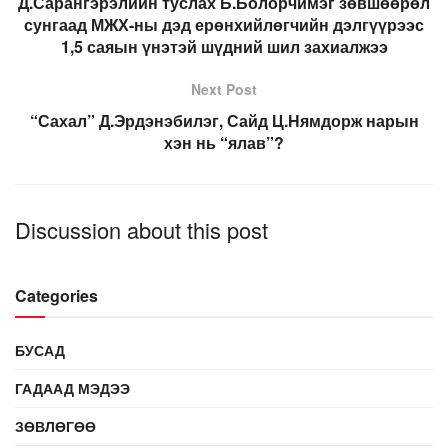
Д.Сарангэрэлийн туслах Б.Болорчимэг зөвшөөрөл
сунгаад МЖХ-ны дэд ерөнхийлөгчийн дэлгүүрээс
1,5 саяын үнэтэй шүдний шил захиалжээ
Next Post
“Сахал” Д.Эрдэнэбилэг, Сайд Ц.Нямдорж нарын
хэн нь “ялав”?
Discussion about this post
Categories
БУСАД
ГАДААД МЭДЭЭ
ЗӨВЛӨГӨӨ