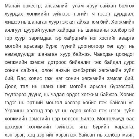
Манай оркестр, ансамлийг улам яруу сайхан болгох
хуурдах хөгжмийн зүйлээс нэгийг ч гэсэн дурдвал,
жишээ нь шанаган хуур гэж аятайхан юм бий. Xөгжмийн
аялгууг цуурайтуулах хайрцаг нь шанаганы хэлбэртэй
тэр хуурт заримдаа тэр хайрцгийн нэг хэсгийг аварга
могойн арьсаар бүрж түүний доргиогоор хөг дууг нь
нэмэгдүүлдэг шанаган хуур байжээ. Чавхдан цохидог
хөгжмийн зэмсэг дотроос бийвалиг гэж байдал дүрс
сонин сайхан, олон янзын хэлбэртэй хөгжмийн зүйл
бий. Бас ховис гэж нэг сонин хөгжмийн зэмсэг бий.
Доод тал нь шанз шиг могойн арьсан бүрээстэй,
түүгээрээ дуунд нь чадал ордог хөгжим байжээ. Ховис
гэдэг нь эртний монгол хэлээр кобис гэж байсан үг.
Украины хэлэнд тэр үг нь одоо кобза гэж нэгэн зүйл
хөгжмийн зэмсгийн нэр болсон билээ. Монголчууд бас
цохидог хөгжмийн зүйлээс янз бүрийн харанга,
хэнгэрэг, хэц зэргийг хэрэглэж байсан нь хэлбэр маяг,