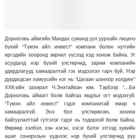
Дорноговь аймгийн Мандах суманд уул уурхайн лиценз
бүхий “Түмэн айл инвест” компани болон нутгийн
иргэдийн хооронд зөрчил үүсээд хэд хонож байна. Уг
асуудалд нэр бүхий улстөрчид, зарим компанийн
удирдлагууд хамааралтай гэх мэдээлэл гарч буй. Нэр
дурдагдсан хүмүүсийн нэг нь “Цагаан шонхор холдинг”
ХХК-ийн захирал Ч.Энхтайван юм. Тэрбээр “…Би
Дорноговь аймагт болж байгаа явдлыг огт мэдэхгүй.
“Түмэн айл инвест” гэдэг компанитай ямар ч
хамааралгүй. Энэ бол улстөржсөн, зохион
байгуулалттай гүтгэлэг гэдэг нь тодорхой болж байна.
Өөрөөр хэлбэл, хэн нэгэн, хэсэг бүлэг этгээд хувийн
ашиг сонирхлын үүднээс нэр бүхий улстөрчид рүү