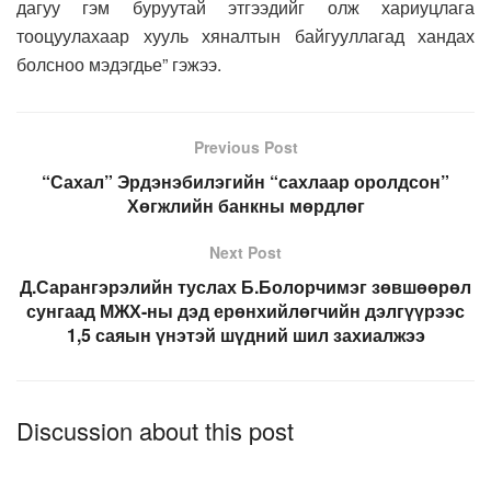
дагуу гэм буруутай этгээдийг олж хариуцлага
тооцуулахаар хууль хяналтын байгууллагад хандах
болсноо мэдэгдье” гэжээ.
Previous Post
“Сахал” Эрдэнэбилэгийн “сахлаар оролдсон”
Хөгжлийн банкны мөрдлөг
Next Post
Д.Сарангэрэлийн туслах Б.Болорчимэг зөвшөөрөл
сунгаад МЖХ-ны дэд ерөнхийлөгчийн дэлгүүрээс
1,5 саяын үнэтэй шүдний шил захиалжээ
Discussion about this post