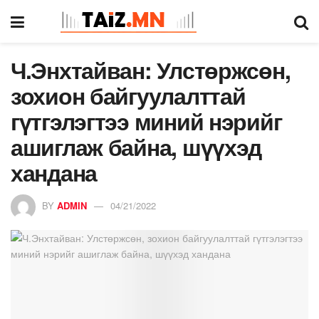
Ч.Энхтайван: Улстөржсөн,
зохион байгуулалттай
гүтгэлэгтээ миний нэрийг
ашиглаж байна, шүүхэд
хандана
BY
ADMIN
04/21/2022