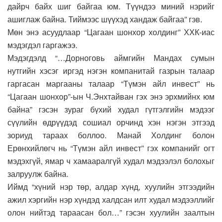
дайрч байх шиг байгаа юм. Түүндээ миний нэрийг
ашиглаж байна. Тиймээс шүүхэд хандаж байгаа” гэв.
Мөн энэ асуудлаар “Цагаан шонхор холдинг” ХХК-иас
мэдэгдэл гаргажээ.
Мэдэгдэлд “…Дорноговь аймгийн Мандах сумын
нутгийн хэсэг иргэд нэгэн компанитай газрын талаар
гаргасан маргааны талаар “Түмэн айл инвест” нь
“Цагаан шонхор”-ын Ч.Энхтайван гэх энэ эрхмийнх юм
байна” гэсэн зураг бүхий худал гүтгэлгийн мэдээг
сүүлийн өдрүүдэд сошиал орчинд хэн нэгэн этгээд
зориуд тараах боллоо. Манай Холдинг болон
Ерөнхийлөгч нь “Түмэн айл инвест” гэх компанийг огт
мэдэхгүй, ямар ч хамааралгүй худал мэдээлэл болохыг
залруулж байна.
Иймд “хүний нэр төр, алдар хүнд, хуулийн этгээдийн
ажил хэргийн нэр хүндэд халдсан илт худал мэдээллийг
олон нийтэд тараасан бол…” гэсэн хуулийн заалтын