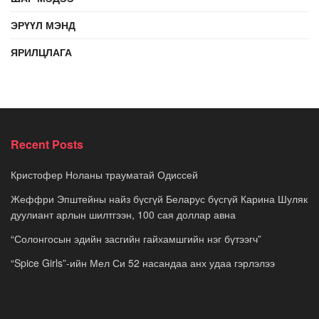
ЭРҮҮЛ МЭНД
ЯРИЛЦЛАГА
Recent Posts
Кристофер Ноланы трауматай Одиссей
Жеффри Эпштейны найз бүсгүй Беларус бүсгүй Карина Шуляк
дуулиант арлын шилтгээн, 100 сая доллар авна
“Солонгосын эдийн засгийн гайхамшгийн нэг бүтээгч”
“Spice Girls”-ийн Мел Си 52 насандаа анх удаа гэрлэлээ