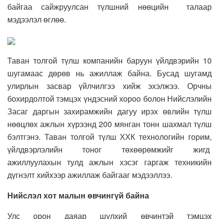
байгаа сайжруулсан түлшний нөөцийн талаар
мэдээлэл өглөө.
Таван толгой түлш компанийн баруун үйлдвэрийн 10
шугамаас дөрөв нь ажиллаж байна. Бусад шугамд
улирлын засвар үйлчилгээ хийж эхэлжээ. Орчны
бохирдолтой тэмцэх үндэсний хороо болон Нийслэлийн
Засаг даргын захирамжийн дагуу ирэх өвлийн түлш
нөөцлөх ажлын хүрээнд 200 мянган тонн шахмал түлш
бэлтгэнэ. Таван толгой түлш ХХК технологийн горим,
үйлдвэрлэлийн тоног төхөөрөмжийг жигд
ажиллуулахын тулд ажлын хэсэг гаргаж техникийн
дүгнэлт хийхээр ажиллаж байгааг мэдээллээ.
Нийслэл хот малын өвчингүй байна
Улс орон даяар шүлхий өвчинтэй тэмцэх