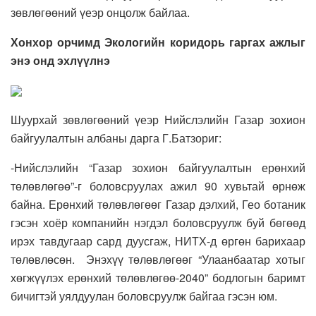
зөвлөгөөний үеэр онцолж байлаа.
Хонхор орчимд Экологийн коридорь гаргах ажлыг
энэ онд эхлүүлнэ
Шуурхай зөвлөгөөний үеэр Нийслэлийн Газар зохион
байгуулалтын албаны дарга Г.Батзориг:
-Нийслэлийн “Газар зохион байгуулалтын ерөнхий
төлөвлөгөө”-г боловсруулах ажил 90 хувьтай өрнөж
байна. Ерөнхий төлөвлөгөөг Газар дэлхий, Гео ботаник
гэсэн хоёр компанийн нэгдэл боловсруулж буй бөгөөд
ирэх тавдугаар сард дуусгаж, НИТХ-д өргөн барихаар
төлөвлөсөн. Энэхүү төлөвлөгөөг “Улаанбаатар хотыг
хөгжүүлэх ерөнхий төлөвлөгөө-2040” бодлогын баримт
бичигтэй уялдуулан боловсруулж байгаа гэсэн юм.