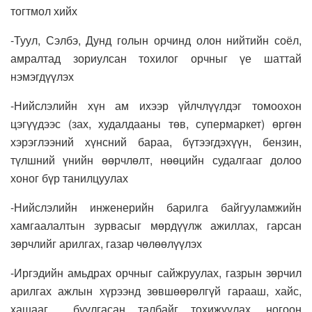
тогтмол хийх
-Туул, Сэлбэ, Дунд голын орчинд олон нийтийн соёл,
амралтад зориулсан тохилог орчныг үе шаттай
нэмэгдүүлэх
-Нийслэлийн хүн ам ихээр үйлчлүүлдэг томоохон
цэгүүдээс (зах, худалдааны төв, супермаркет) өргөн
хэрэглээний хүнсний бараа, бүтээгдэхүүн, бензин,
түлшний үнийн өөрчлөлт, нөөцийн судалгааг долоо
хоног бүр танилцуулах
-Нийслэлийн инженерийн барилга байгууламжийн
хамгаалалтын зурвасыг мөрдүүлж ажиллах, гарсан
зөрчлийг арилгах, газар чөлөөлүүлэх
-Иргэдийн амьдрах орчныг сайжруулах, газрын зөрчил
арилгах ажлын хүрээнд зөвшөөрөлгүй гарааш, хайс,
хашааг буулгасан талбайг тохижуулах, ногоон