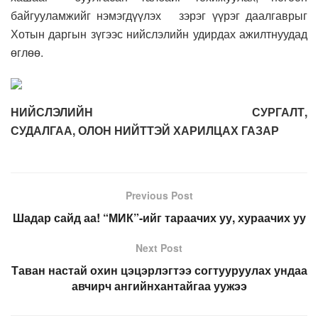
байгууламжийг нэмэгдүүлэх зэрэг үүрэг даалгаврыг
Хотын даргын зүгээс нийслэлийн удирдах ажилтнуудад
өглөө.
НИЙСЛЭЛИЙН СУРГАЛТ,
СУДАЛГАА, ОЛОН НИЙТТЭЙ ХАРИЛЦАХ ГАЗАР
Previous Post
Шадар сайд аа! “МИК”-ийг тараачих уу, хураачих уу
Next Post
Таван настай охин цэцэрлэгтээ согтууруулах ундаа
авчирч ангийнхантайгаа уужээ