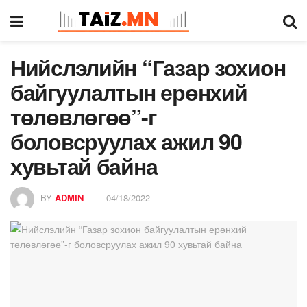
Нийслэлийн “Газар зохион
байгуулалтын ерөнхий
төлөвлөгөө”-г
боловсруулах ажил 90
хувьтай байна
BY
ADMIN
04/18/2022