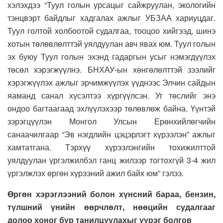
хэлэхдээ “Туул голын урсацыг сайжруулан, экологийн
тэнцвэрт байдлыг хадгалах ажлыг УБЗАА хариуцдаг.
Туул голтой холбоотой судалгаа, тооцоо хийгээд, шинэ
хотын төлөвлөлттэй уялдуулан авч явах юм. Туул голын
эх буюу Туул голын эхэнд гадаргын усыг нэмэгдүүлэх
төсөл хэрэгжүүлнэ. БНХАУ-ын хөнгөлөлттэй зээлийг
хэрэгжүүлэх ажлыг эрчимжүүлэх үүднээс Элчин сайдын
яаманд санал хүсэлтээ хүргүүлсэн. Уг төслийг энэ
ондоо багтаагаад эхлүүлэхээр төлөвлөж байна. Үүнтэй
зэрэгцүүлэн Монгол Улсын Ерөнхийлөгчийн
санаачилгаар “Эв нэгдлийн цэцэрлэгт хүрээлэн” ажлыг
хамтатгана. Тэрхүү хүрээлэнгийн тохижилттой
уялдуулан үргэлжилбэл ганц жилээр тогтохгүй 3-4 жил
үргэлжлэх өргөн хүрээний ажил байх юм” гэлээ.
Ө
ргөн хэрэглээний
болон
хүнсний бараа, бензин,
түлшний үнийн өөрчлөлт, нөөцийн судалгааг
долоо хоног бүр танилцуулах
ыг үүрэг болгов