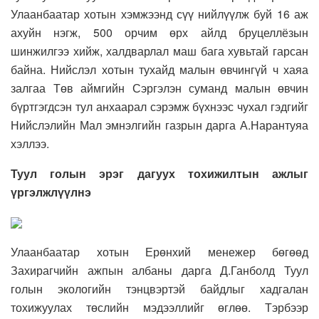
Улаанбаатар хотын хэмжээнд сүү нийлүүлж буй 16 аж
ахуйн нэгж, 500 орчим өрх айлд бруцеллёзын
шинжилгээ хийж, халдварлал маш бага хувьтай гарсан
байна. Нийслэл хотын тухайд малын өвчингүй ч хаяа
залгаа Төв аймгийн Сэргэлэн суманд малын өвчин
бүртгэгдсэн тул анхаарал сэрэмж бүхнээс чухал гэдгийг
Нийслэлийн Мал эмнэлгийн газрын дарга А.Нарантуяа
хэллээ.
Туул голын эрэг дагуух тохижилтын ажлыг
үргэлжлүүлнэ
Улаанбаатар хотын Ерөнхий менежер бөгөөд
Захирагчийн ажпын албаны дарга Д.Ганболд Туул
голын экологийн тэнцвэртэй байдлыг хадгалан
тохижуулах төслийн мэдээллийг өглөө. Тэрбээр