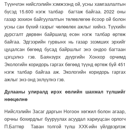
Түүнчлэн нийслэлийн хэмжээнд ой, усны хамгаалалтын
бүсэд 15.600 нэгж талбар багтаж байгаа. 2022 оны
газар зохион байгуулалтын төлөвлөгөө ёсоор ой болон
усны сан бүхий газрыг чөлөөлөх ажлыг хийнэ. Түүхийн
дурсгалт дөрвөн байршилд есөн нэгж талбар өртөж
байгаа. Эдгээрийн гурвынх нь газар эзэмших эрхийг
цуцалсан бөгөөд бусад байршлыг энэ ондоо багтаан
цэгцэлнэ гэв. Баянзүрх дүүргийн Хонхор орчимд
Экологийн коридорь гаргах бөгөөд түүнд өртөж буй 451
нэгж талбар байгаа аж. Экологийн коридорь гаргах
ажлыг энэ онд эхлүүлнэ гэв.
Дулааны улиралд ирэх өвлийн шахмал түлшийг
нөөцөлнө
Нийслэлийн Засаг даргын Ногоон хөгжил болон агаар,
орчны бохирдлыг бууруулах асуудал хариуцсан орлогч
П.Баттөр Таван толгой түлш ХХК-ийн үйлдвэрлэж