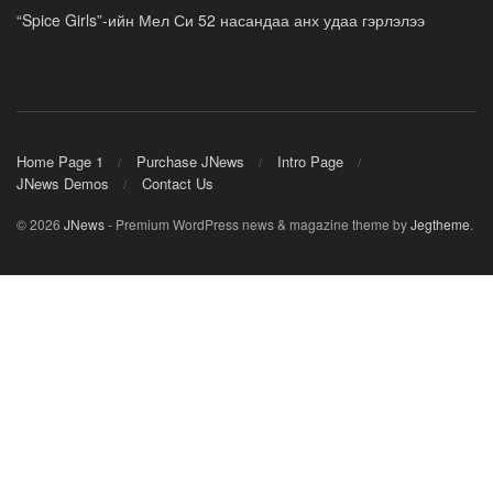
“Spice Girls”-ийн Мел Си 52 насандаа анх удаа гэрлэлээ
Home Page 1
Purchase JNews
Intro Page
JNews Demos
Contact Us
© 2026
JNews
- Premium WordPress news & magazine theme by
Jegtheme
.