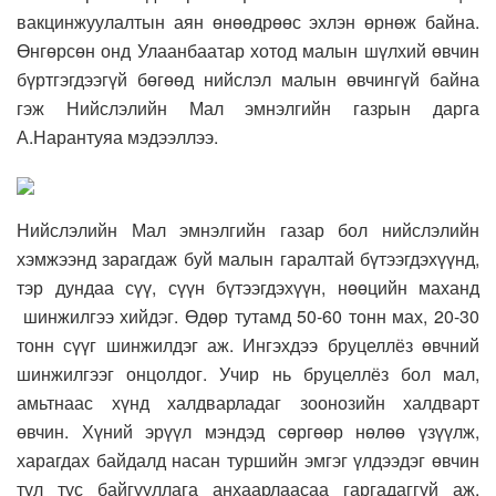
вакцинжуулалтын аян өнөөдрөөс эхлэн өрнөж байна.
Өнгөрсөн онд Улаанбаатар хотод малын шүлхий өвчин
бүртгэгдээгүй бөгөөд нийслэл малын өвчингүй байна
гэж Нийслэлийн Мал эмнэлгийн газрын дарга
А.Нарантуяа мэдээллээ.
Нийслэлийн Мал эмнэлгийн газар бол нийслэлийн
хэмжээнд зарагдаж буй малын гаралтай бүтээгдэхүүнд,
тэр дундаа сүү, сүүн бүтээгдэхүүн, нөөцийн маханд
шинжилгээ хийдэг. Өдөр тутамд 50-60 тонн мах, 20-30
тонн сүүг шинжилдэг аж. Ингэхдээ бруцеллёз өвчний
шинжилгээг онцолдог. Учир нь бруцеллёз бол мал,
амьтнаас хүнд халдварладаг зоонозийн халдварт
өвчин. Хүний эрүүл мэндэд сөргөөр нөлөө үзүүлж,
харагдах байдалд насан туршийн эмгэг үлдээдэг өвчин
тул тус байгууллага анхаарлаасаа гаргадаггүй аж.