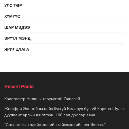
УЛС ТӨР
ХҮМҮҮС
ШАР МЭДЭЭ
ЭРҮҮЛ МЭНД
ЯРИЛЦЛАГА
Recent Posts
Кристофер Ноланы трауматай Одиссей
Жеффри Эпштейны найз бүсгүй Беларус бүсгүй Карина Шуляк
дуулиант арлын шилтгээн, 100 сая доллар авна
“Солонгосын эдийн засгийн гайхамшгийн нэг бүтээгч”