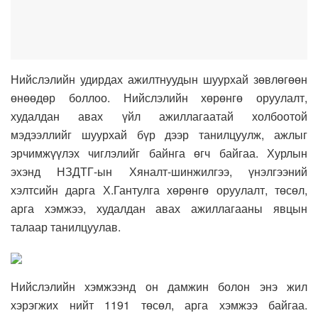
Нийслэлийн удирдах ажилтнуудын шуурхай зөвлөгөөн
өнөөдөр боллоо. Нийслэлийн хөрөнгө оруулалт,
худалдан авах үйл ажиллагаатай холбоотой
мэдээллийг шуурхай бүр дээр танилцуулж, ажлыг
эрчимжүүлэх чиглэлийг байнга өгч байгаа. Хурлын
эхэнд НЗДТГ-ын Хяналт-шинжилгээ, үнэлгээний
хэлтсийн дарга Х.Гантулга хөрөнгө оруулалт, төсөл,
арга хэмжээ, худалдан авах ажиллагааны явцын
талаар танилцуулав.
Нийслэлийн хэмжээнд он дамжин болон энэ жил
хэрэгжих нийт 1191
төсөл, арга хэмжээ байгаа.