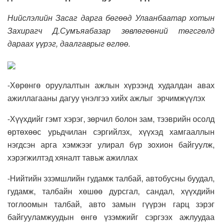
Нийслэлийн Засаг дарга бөгөөд Улаанбаатар хотын
Захирагч Д.Сумъяабазар зөвлөгөөний төгсгөлд
дараах үүрэг, даалгаврыг өглөө.
-Хөрөнгө оруулалтын ажлын хүрээнд худалдан авах
ажиллагааны дагуу үнэлгээ хийх ажлыг эрчимжүүлэх
-Хүүхдийг гэмт хэрэг, зөрчил болон зам, тээврийн осолд
өртөхөөс урьдчилан сэргийлэх, хүүхэд хамгааллын
нэгдсэн арга хэмжээг улирал бүр зохион байгуулж,
хэрэгжилтэд хяналт тавьж ажиллах
-Нийтийн эзэмшлийн гудамж талбай, автобусны буудал,
гудамж, талбайн хөшөө дурсгал, сандал, хүүхдийн
тоглоомын талбай, авто замын гүүрэн гарц зэрэг
байгууламжуудын өнгө үзэмжийг сэргээх ажлуудаа