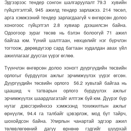
Эдгээрээс тендер сонгон шалгаруулалт 79.3 хувийн
гүйцэтгэлтэй, 945 ажилд тендер зарлажээ. 214 төсөл,
арга хэмжээний тендер зарлагдаагүй ч өнгөрсөн долоо
хоногоос гүйцэтгэл 2.8 хувиар дээшилсэн байна.
Одоогоор зураг төсөв нь бэлэн болоогүй 71 ажил
байгаа юм. Үүний шалтгаан, нөхцөлийг нэг бүрчлэн
тогтоож, дөрөвдүгээр сард багтаан худалдан авах үйл
ажиллагааг дуусгах үүрэг өглөө.
Түүнчлэн өнгөрсөн долоо хоногт дүүргүүдийн төсвийн
орлогыг бүрдүүлэх ажлыг эрчимжүүлэх үүрэг өгсөн.
Дүүргүүдийн төсвийн орлого 56.2 хувьтай байгаа нь
цаашид ч татварын орлого бүрдүүлэх ажлыг
эрчимжүүлэх шаардлагатайг илтгэж буй юм. Дүүрэг бүр
нутаг дэвсгэрийнхээ хэмжээнд тохижилтын ажлыг
өрнүүлж, 94.4 га талбайг цэвэрлэж, мод бут тайрч,
шохойдсон байна. Улирлын чанартай эдгээр ажил
төлөвлөгөөний дагуу өрнөнө гэдгийг шуурхай