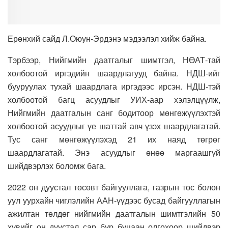
Ерөнхий сайд Л.Оюун-Эрдэнэ мэдээлэл хийж байна.
Тэрбээр, Нийгмийн даатгалыг шимтгэл, НӨАТ-тай
холбоотой иргэдийн шаардлагууд байна. НДШ-ийг
бууруулах тухай шаардлага иргэдээс ирсэн. НДШ-тэй
холбоотой багц асуудлыг УИХ-аар хэлэлцүүлж,
Нийгмийн даатгалын санг бодитоор мөнгөжүүлэхтэй
холбоотой асуудлыг үе шаттай авч үзэх шаардлагатай.
Тус санг мөнгөжүүлэхэд 21 их наяд төгрөг
шаардлагатай. Энэ асуудлыг өнөө маргаашгүй
шийдвэрлэх боломж бага.
2022 он дуустал төсөвт байгууллага, газрын тос болон
уул уурхайн чиглэлийн ААН-үүдээс бусад байгууллагын
ажилтан төлдөг нийгмийн даатгалын шимтгэлийн 50
хувийг он дуустал сар бүр буцаан олгохоор шийдвэр