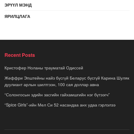
ЭРҮҮЛ МЭНД
ЯРИЛЦЛАГА
Recent Posts
Кристофер Ноланы трауматай Одиссей
Жеффри Эпштейны найз бүсгүй Беларус бүсгүй Карина Шуляк
дуулиант арлын шилтгээн, 100 сая доллар авна
“Солонгосын эдийн засгийн гайхамшгийн нэг бүтээгч”
“Spice Girls”-ийн Мел Си 52 насандаа анх удаа гэрлэлээ