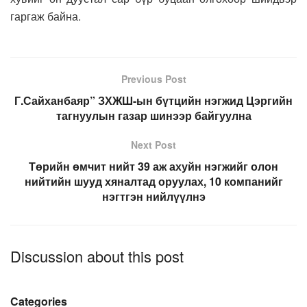
гаргаж байна.
Previous Post
Г.Сайханбаяр” ЗХЖШ-ын бүтцийн нэгжид Цэргийн
тагнуулын газар шинээр байгуулна
Next Post
Төрийн өмчит нийт 39 аж ахуйн нэгжийг олон
нийтийн шууд хяналтад оруулах, 10 компанийг
нэгтгэн нийлүүлнэ
Discussion about this post
Categories