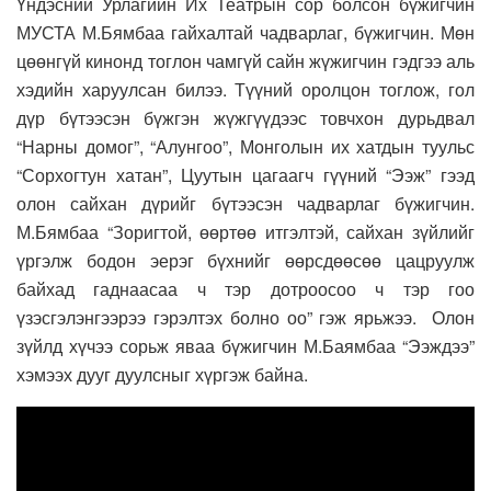
Үндэсний Урлагийн Их Театрын сор болсон бүжигчин
МУСТА М.Бямбаа гайхалтай чадварлаг, бүжигчин. Мөн
цөөнгүй кинонд тоглон чамгүй сайн жүжигчин гэдгээ аль
хэдийн харуулсан билээ. Түүний оролцон тоглож, гол
дүр бүтээсэн бүжгэн жүжгүүдээс товчхон дурьдвал
“Нарны домог”, “Алунгоо”, Монголын их хатдын туульс
“Сорхогтун хатан”, Цуутын цагаагч гүүний “Ээж” гээд
олон сайхан дүрийг бүтээсэн чадварлаг бүжигчин.
М.Бямбаа “Зоригтой, өөртөө итгэлтэй, сайхан зүйлийг
үргэлж бодон эерэг бүхнийг өөрсдөөсөө цацруулж
байхад гаднаасаа ч тэр дотроосоо ч тэр гоо
үзэсгэлэнгээрээ гэрэлтэх болно оо” гэж ярьжээ. Олон
зүйлд хүчээ сорьж яваа бүжигчин М.Баямбаа “Ээждээ”
хэмээх дууг дуулсныг хүргэж байна.