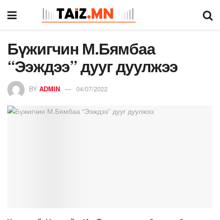
Бүжигчин М.Бямбаа
“Ээждээ” дууг дуулжээ
BY
ADMIN
04/07/2022