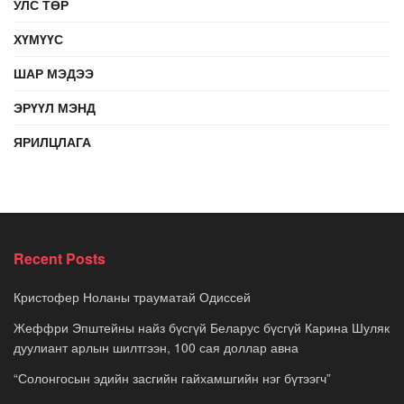
УЛС ТӨР
ХҮМҮҮС
ШАР МЭДЭЭ
ЭРҮҮЛ МЭНД
ЯРИЛЦЛАГА
Recent Posts
Кристофер Ноланы трауматай Одиссей
Жеффри Эпштейны найз бүсгүй Беларус бүсгүй Карина Шуляк
дуулиант арлын шилтгээн, 100 сая доллар авна
“Солонгосын эдийн засгийн гайхамшгийн нэг бүтээгч”