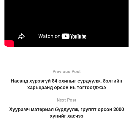
Previous Post
Насанд хүрээгүй 84 охиныг сүрдүүлж, бэлгийн
харьцаанд орсон нь тогтоогджээ
Next Post
Хуурамч материал бүрдүүлж, группт орсон 2000
хүнийг хасчээ