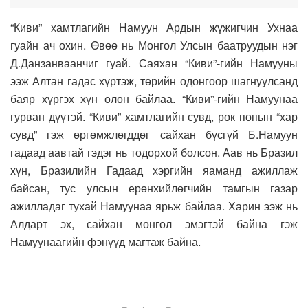
“Киви” хамтлагийн Намуун Ардын жүжигчин Ухнаа
гуайн ач охин. Өвөө нь Монгол Улсын баатруудын нэг
Д.Данзанваанчиг гуай. Саяхан “Киви”-гийн Намууны
ээж Алтан гадас хүртэж, төрийн одонгоор шагнуулсанд
баяр хүргэх хүн олон байлаа. “Киви”-гийн Намуунаа
гурван дүүтэй. “Киви” хамтлагийн сувд, рок попын “хар
сувд” гэж өргөмжлөгддөг сайхан бүсгүй Б.Намуун
гадаад аавтай гэдэг нь тодорхой болсон. Аав нь Бразил
хүн, Бразилийн Гадаад хэргийн яаманд ажиллаж
байсан, тус улсын ерөнхийлөгчийн тамгын газар
ажилладаг тухай Намуунаа ярьж байлаа. Харин ээж нь
Алдарт эх, сайхан монгол эмэгтэй байна гэж
Намуунаагийн фэнүүд магтаж байна.