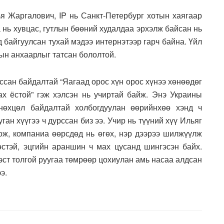
я Жаргалович, IP нь Санкт-Петербург хотын хаягаар
 нь хувцас, гутлын бөөний худалдаа эрхэлж байсан нь
 байгуулсан тухай мэдээ интернэтээр гарч байна. Үйл
ын анхаарлыг татсан бололтой.
ссан байдалтай “Яагаад орос хүн орос хүнээ хөнөөдөг
х ёстой” гэж хэлсэн нь учиртай байж. Энэ Украины
нөхцөл байдалтай холбогдуулан өөрийнхөө хэнд ч
ган хүүгээ ч дурссан биз ээ. Учир нь түүний хүү Ильяг
дож, компаниа өөрсдөд нь өгөх, нэр дээрээ шилжүүлж
стэй, эцгийн араншин ч мах цусанд шингэсэн байх.
эст толгой руугаа төмрөөр цохиулан амь насаа алдсан
ээ.