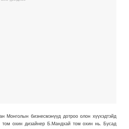
ан Монголын бизнесмэнүүд дотроо олон хүүхэдтэйд
 том охин дизайнер Б.Мандхай том охин нь. Бусад