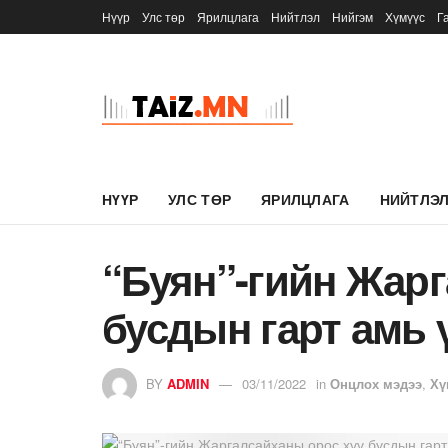
Нүүр
Улс төр
Ярилцлага
Нийтлэл
Нийгэм
Хүмүүс
Г
НҮҮР
УЛС ТӨР
ЯРИЛЦЛАГА
НИЙТЛЭ
“Буян”-гийн Жарг
бусдын гарт амь 
BY
ADMIN
03/11/2022
in
Онцлох мэдээ
,
Хү