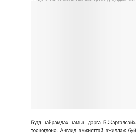
Бүгд найрамдах намын дарга Б.Жаргалсайх
тооцогдоно. Англид амжилттай ажиллаж буй