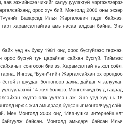
й, аав ээжийнхээ чихийг халууцуулахгүй мэргэжлээрээ
аргалсайханд орос хүү бий. Монголд 2000 оны эхээр
Түүнийг Базарсад Илья Жаргалович гэдэг байжээ.
 гарт харамсалтайгаа амь насаа алдсан байна. Энэ
байх үед нь буюу 1981 онд орос бүсгүйгээс төржээ.
 орос бүсгүй тун царайлаг сайхан бүсгүй. Тиймээс
сайханыг сонгосон биз ээ. Харамсалтай нь хэл соёл,
 гарна. Ингээд “Буян”-гийн Жаргалсайхан эх орондоо
о ёстой л шуудан болгоноор захиа дайдаг ч залуухан
г уулзуулахгүй 14 жил болжээ. Монголчууд бүгд гадаад
алсайхан хүүгээ олж уулзсан аж. Энэ үед хүү нь 15
Монголд ирж 4 жил амьдраад буцсаныг монголчууд сайн
ий. Мөн Монголд 2003 онд “Иванушки интернейшнл”
н байгуулж байсан. Монголд амьдарч байсан Илья