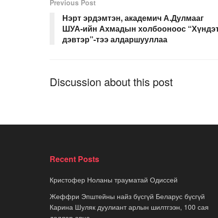
Previous Post
Нэрт эрдэмтэн, академич А.Дулмааг
ШУА-ийн Ахмадын холбооноос “Хүндэ
дэвтэр”-тээ алдаршууллаа
Discussion about this post
Recent Posts
Кристофер Ноланы трауматай Одиссей
Жеффри Эпштейны найз бүсгүй Беларус бүсгүй
Карина Шуляк дуулиант арлын шилтгээн, 100 сая
доллар авна