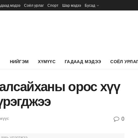
адаад мэдээ
Соёл урлаг
Спорт
Шар мэдээ
Бусад
Л
НИЙГЭМ
ХҮМҮҮС
ГАДААД МЭДЭЭ
СОЁЛ УРЛА
алсайханы орос хүү
үрэгджээ
0
мүүс