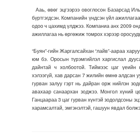
Ааь, өвөг эцгээрээ овоглосон Базарсад Иль
бүртгэгдсэн. Компанийн үндсэн үйл ажиллагаа
одоо ч цахимд үлджээ. Компаниа анх 2009 онд
ажиллагаа нь өргөжиж томрох хэрээр оросууд
“Буян”-гийн Жаргалсайхан “лайв”-аараа харуу
юм бэ. Оросын түрэмгийлэл харгислал дууса
дайнтай ч холбоотой. Тиймээс цаг үеийн 
хэлээгүй, хав дарсан 7 жилийн өмнө алдсан уу
гурван залуу гэрт нь дайран орж нийлэн зо
авахаар санаархан зоджээ. Монгол хүний цө
Ганцаараа 3 цаг гурван хүнтэй зодолдсоны эц
харамсалтай, эмгэнэлтэй, гашуун явдал болж