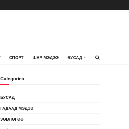
Г
СПОРТ
ШАР МЭДЭЭ
БУСАД
Categories
БУСАД
ГАДААД МЭДЭЭ
ЗӨВЛӨГӨӨ