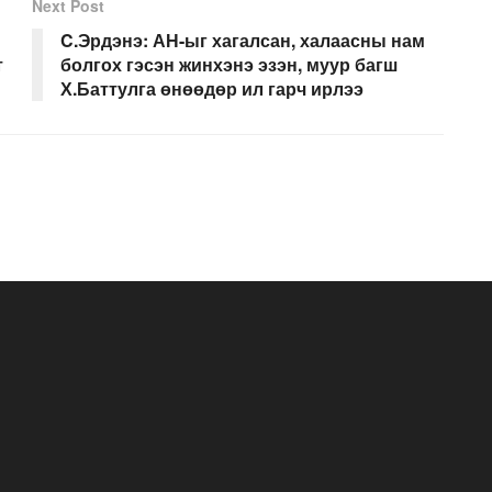
Next Post
C.Эрдэнэ: АН-ыг хагалсан, халаасны нам
т
болгох гэсэн жинхэнэ эзэн, муур багш
Х.Баттулга өнөөдөр ил гарч ирлээ