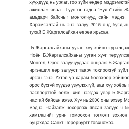
хүүхдүүд нь урлаг, гоо зүйн өндөр мэдрэмжтэ
ажиллаж яваа. Түүнээс гадна “Буян”-гийн Ж
амьдарч байсныг монголчууд сайн мэднэ. 
Харамсалтай нь энэ залуу 2015 онд бусдын
тухай Б.Жаргалсайхан өөрөө ярьсан.
Б.Жаргалсайханы ууган хүү хойно суралцаж 
Ноён Б.Жаргалсайханы ууган хүүг төрүүлсэн
Монгол, Орос залуучуудаас онцолж Б.Жаргал
иргэншил өөр залууст таарч тохирохгүй зүйл
ирсэн гэнэ. Үхтэл үр харам болохоор хойшо
орос бүсгүй хүүдээ үзүүлэхгүй, аав хүү хоёры
пасппорттой болж, хил нээгдэх үеэр Б.Жарг
настай байсан ажээ. Хүү нь 2000 оны эхээр 
мэднэ. Найзалж нөхөрлөж явсан залуус ч б
хамтлагийг урин томоохон тоглолт зохио
буцахдаа Санкт Перербургт төвхнөжээ.