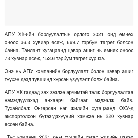
АПУ ХК-ийн борлуулалтын орлого 2021 онд өмнөх
оноос 36.3 хувиар өсөж, 669.7 тэрбум төгрөг болсон
байна. Тайлант хугацаанд цэвэр ашиг нь өмнөх оноос
73 хувиар өсөж, 153.6 тэрбум төгрөг хүрчээ.
Энэ нь АПУ компанийн борлуулалт болон цэвэр ашиг
түүхэн дээд түвшинд хүрсэн үзүүлэлт болж байна.
АПУ ХК гадаад зах зээлээ эрчимтэй тэлж борлуулалтаа
нэмэгдүүлэхэд анхаарч байгааг мэдээлж байв.
Тухайлбал: Өнгөрсөн нэг жилийн хугацаанд ОХУ-д
экспортолсон бүтээгдэхүүний хэмжээ нь 220 хувиар
өссөн байна.
Тус компани 2021 оны сүүлийн хагас жилийн цэвэр