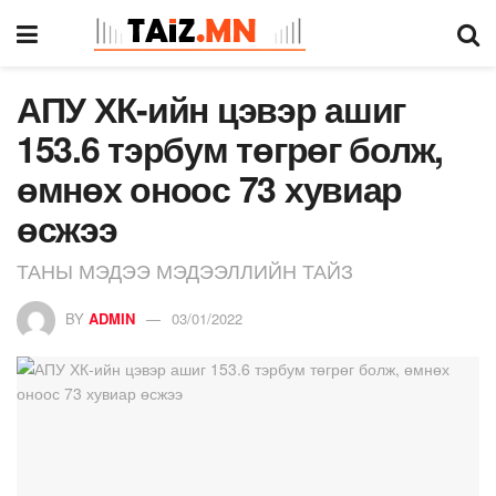
АПУ ХК-ийн цэвэр ашиг
153.6 тэрбум төгрөг болж,
өмнөх оноос 73 хувиар
өсжээ
ТАНЫ МЭДЭЭ МЭДЭЭЛЛИЙН ТАЙЗ
BY
ADMIN
03/01/2022