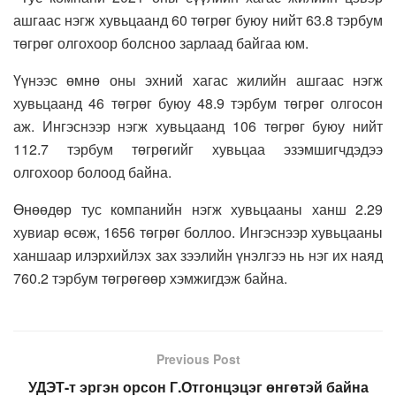
ашгаас нэгж хувьцаанд 60 төгрөг буюу нийт 63.8 тэрбум
төгрөг олгохоор болсноо зарлаад байгаа юм.
Үүнээс өмнө оны эхний хагас жилийн ашгаас нэгж
хувьцаанд 46 төгрөг буюу 48.9 тэрбум төгрөг олгосон
аж. Ингэснээр нэгж хувьцаанд 106 төгрөг буюу нийт
112.7 тэрбум төгрөгийг хувьцаа эзэмшигчдэдээ
олгохоор болоод байна.
Өнөөдөр тус компанийн нэгж хувьцааны ханш 2.29
хувиар өсөж, 1656 төгрөг боллоо. Ингэснээр хувьцааны
ханшаар илэрхийлэх зах зээлийн үнэлгээ нь нэг их наяд
760.2 тэрбум төгрөгөөр хэмжигдэж байна.
Previous Post
УДЭТ-т эргэн орсон Г.Отгонцэцэг өнгөтэй байна