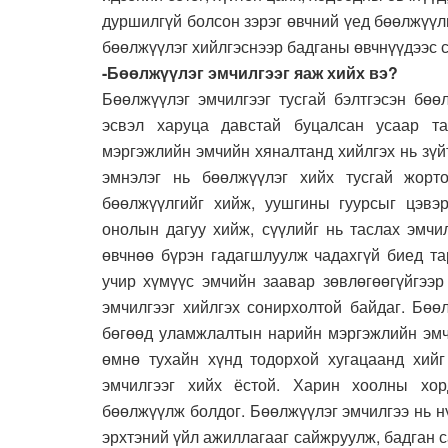
дуршилгүй болсон зэрэг өвчний үед бөөлжүүлг
бөөлжүүлэг хийлгэснээр бадганы өвчнүүдээс 
-Бөөлжүүлэг эмчилгээг яаж хийх вэ?
Бөөлжүүлэг эмчилгээг тусгай бэлтгэсэн бөө
эсвэл харуца давстай буцалсан усаар т
мэргэжлийн эмчийн хяналтанд хийлгэх нь зү
эмнэлэг нь бөөлжүүлэг хийх тусгай жорт
бөөлжүүлгийг хийж, уушгины гуурсыг цэвэр
онолын дагуу хийж, сүүлийг нь таслах эмчил
өвчнөө бүрэн гадагшлуулж чадахгүй биед та
учир хүмүүс эмчийн заавар зөвлөгөөгүйгээр
эмчилгээг хийлгэх сонирхолтой байдаг. Бөө
бөгөөд уламжлалтын нарийн мэргэжлийн эмчи
өмнө тухайн хүнд тодорхой хугацаанд хийг 
эмчилгээг хийх ёстой. Харин хоолны хор
бөөлжүүлж болдог. Бөөлжүүлэг эмчилгээ нь нү
эрхтэний үйл ажиллагааг сайжруулж, бадган 