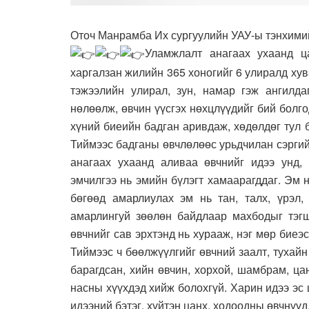
Оточ Манрамба Их сургуулийн УАУ-ы тэнхимий
Уламжлалт анагаах ухаанд ц
харгалзан жилийн 365 хоногийг 6 улиралд хува
тэжээлийн улирал, зун, намар гэж ангилда
нөлөөлж, өвчин үүсгэх нөхцлүүдийг бий болг
хүний биеийн бадган аривдаж, хөдөлдөг тул 
Тиймээс бадганы өвчлөлөөс урьдчилан сэргий
анагаах ухаанд аливаа өвчнийг идээ унд, 
эмчилгээ нь эмийн бүлэгт хамаарагддаг. Эм 
бөгөөд амарлиулах эм нь тан, талх, үрэл,
амарлингуй зөөлөн байдлаар махбодыг тэгш
өвчнийг сав эрхтэнд нь хурааж, нэг мөр биеэ
Тиймээс ч бөөлжүүлгийг өвчний заалт, тухай
барагдсан, хийн өвчин, хорхой, шамбрам, ца
насны хүүхдэд хийж болохгүй. Харин идээ эс
идээний бэтэг, хүйтэн цанх, ходоодны өвчнүү