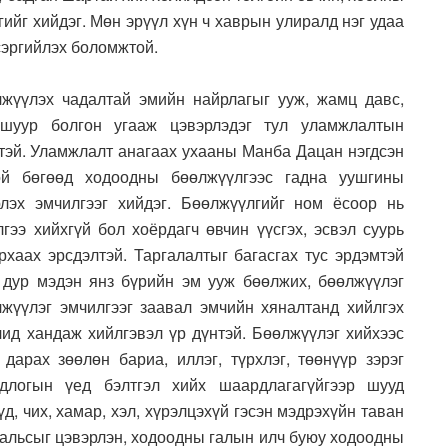
ийг хийдэг. Мөн эрүүл хүн ч хаврын улиралд нэг удаа
сэргийлэх боломжтой.
лжүүлэх чадалтай эмийн найрлагыг ууж, жамц давс,
ашуур болгон угааж цэвэрлэдэг тул уламжлалтын
йтэй. Уламжлалт анагаах ухааны Манба Дацан нэгдсэн
ой бөгөөд ходоодны бөөлжүүлгээс гадна уушгины
лэх эмчилгээг хийдэг. Бөөлжүүлгийг ном ёсоор нь
гээ хийхгүй бол хоёрдагч өвчин үүсгэх, эсвэл суурь
рхаах эрсдэлтэй. Таргалалтыг багасгах тус эрдэмтэй
 дур мэдэн янз бүрийн эм ууж бөөлжих, бөөлжүүлэг
лжүүлэг эмчилгээг заавал эмчийн хяналтанд хийлгэх
д хандаж хийлгэвэл үр дүнтэй. Бөөлжүүлэг хийхээс
дарах зөөлөн бариа, иллэг, түрхлэг, төөнүүр зэрэг
длогын үед бэлтгэл хийх шаардлагагүйгээр шууд
д, чих, хамар, хэл, хүрэлцэхүй гэсэн мэдрэхүйн таван
сальсыг цэвэрлэн, ходоодны галын илч буюу ходоодны