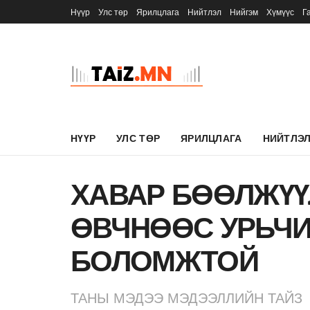
Нүүр
Улс төр
Ярилцлага
Нийтлэл
Нийгэм
Хүмүүс
Г
НҮҮР
УЛС ТӨР
ЯРИЛЦЛАГА
НИЙТЛЭ
ХАВАР БӨӨЛЖҮҮ
ӨВЧНӨӨС УРЬЧИ
БОЛОМЖТОЙ
ТАНЫ МЭДЭЭ МЭДЭЭЛЛИЙН ТАЙЗ