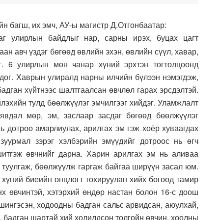
н багш, их эмч, АУ-ы магистр Д.Отгонбаатар:
аг улирлын байдлыг нар, сарны ирэх, буцах цагт
ан авч үздэг бөгөөд өвлийн эхэн, өвлийн сүүл, хавар,
г. 6 улирлын мөн чанар хүний эрхтэн тогтолцоонд
одог. Хаврын улиралд нарны илчийн бүлээн нэмэгдэж,
бадган хүйтнээс шалтгаалсан өвчлөл гарах эрсдэлтэй.
лэхийн тулд бөөлжүүлэг эмчилгээг хийдэг. Уламжлалт
явдал мөр, эм, заслаар засдаг бөгөөд бөөлжүүлэг
нь дотроо амарлиулах, арилгах эм гэж хоёр хуваагдах
 зуурмал зэрэг хэлбэрийн эмүүдийг дотроос нь өгч
итгэж өвчнийг дарна. Харин арилгах эм нь аливаа
с туулгаж, бөөлжүүлж гаргаж байгаа ширүүн засал юм.
н хүний биеийн онцлогт тохируулан хийх бөгөөд тамир
нх өвчинтэй, хэтэрхий өндөр настан болон 16-с доош
 шингэсэн, ходоодны бадган сальс арвидсан, аюулхай,
д, бадган шартай хий холилдсон толгойн өвчин, хоолны