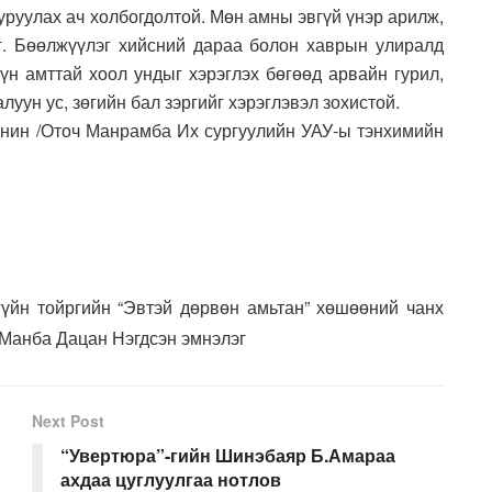
уруулах ач холбогдолтой. Мөн амны эвгүй үнэр арилж,
г. Бөөлжүүлэг хийсний дараа болон хаврын улиралд
үүн амттай хоол ундыг хэрэглэх бөгөөд арвайн гурил,
луун ус, зөгийн бал зэргийг хэрэглэвэл зохистой.
онин /Оточ Манрамба Их сургуулийн УАУ-ы тэнхимийн
үйн тойргийн “Эвтэй дөрвөн амьтан” хөшөөний чанх
 Манба Дацан Нэгдсэн эмнэлэг
Next Post
“Увертюра”-гийн Шинэбаяр Б.Амараа
ахдаа цуглуулгаа нотлов