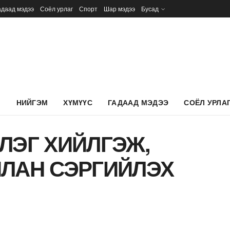
адаад мэдээ
Соёл урлаг
Спорт
Шар мэдээ
Бусад
Л
НИЙГЭМ
ХҮМҮҮС
ГАДААД МЭДЭЭ
СОЁЛ УРЛА
ЛЭГ ХИЙЛГЭЖ,
ЛАН СЭРГИЙЛЭХ