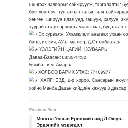
шингээх чадварыг сайжруулж, таргалалтыг бу
бие хөнгөрч, тунгалгын галын илч сайжирда
хөнгөн, ширүүн идээ унд, гашуун, халуун, эх
хуурай газарт оршигч амьтны мах, буцалсан ха
Эх сурвалж: Уламжлалт анагаах ухаан с
багш, их эмч, АУ-ы магистр Д.Отгонбаатар/
ҮЗЛЭГИЙН ЦАГИЙН ХУВААРЬ:
Даваа-Баасан: 08:30-14:30
Бямба, ням: Амарна
ХОЛБОО БАРИХ УТАС: 77109977
ХАЯГ: БЗД, 2-р хороо, Сансарын аюулг
хойно Манба Дацан хийдийн хажууд 8 давхар
Previous Post
Монгол Улсын Ерөнхий сайд Л.Оюун-
Эрдэнийн мэдэгдэл