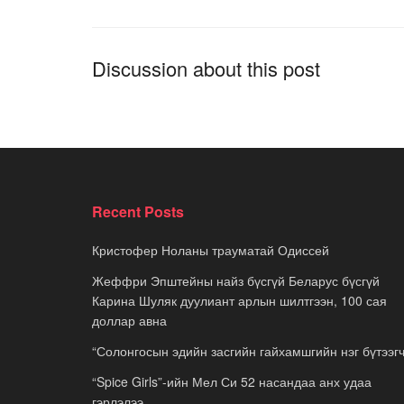
Discussion about this post
Recent Posts
Кристофер Ноланы трауматай Одиссей
Жеффри Эпштейны найз бүсгүй Беларус бүсгүй
Карина Шуляк дуулиант арлын шилтгээн, 100 сая
доллар авна
“Солонгосын эдийн засгийн гайхамшгийн нэг бүтээгч
“Spice Girls”-ийн Мел Си 52 насандаа анх удаа
гэрлэлээ