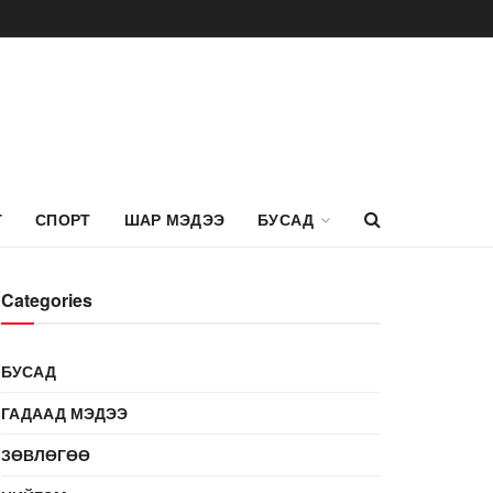
Г
СПОРТ
ШАР МЭДЭЭ
БУСАД
Categories
БУСАД
ГАДААД МЭДЭЭ
ЗӨВЛӨГӨӨ