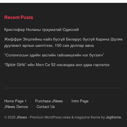
Recent Posts
Кристофер Ноланы трауматай Одиссей
Жеффри Эпштейны найз бүсгүй Беларус бүсгүй Карина Шуляк
дуулиант арлын шилтгээн, 100 сая доллар авна
“Солонгосын эдийн засгийн гайхамшгийн нэг бүтээгч”
“Spice Girls”-ийн Мел Си 52 насандаа анх удаа гэрлэлээ
Home Page 1
Purchase JNews
Intro Page
JNews Demos
Contact Us
© 2026
JNews
- Premium WordPress news & magazine theme by
Jegtheme
.