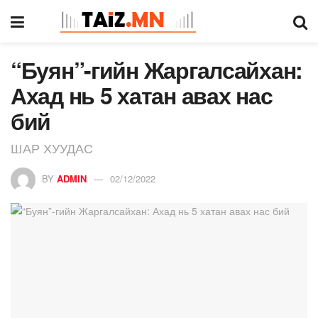
“Буян”-гийн Жаргалсайхан:
Ахад нь 5 хатан авах нас
бий
ШАР ХУУДАС
BY
ADMIN
02/12/2022