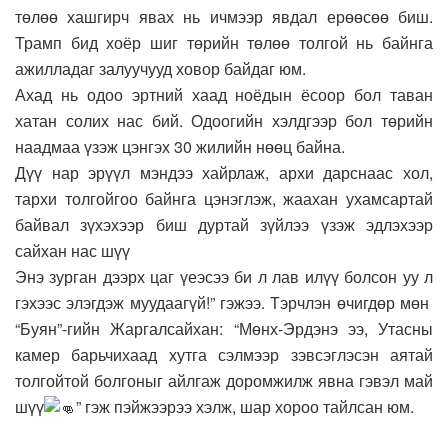
төлөө хашгирч явах нь ичмээр явдал ерөөсөө биш.
Трамп бид хоёр шиг төрийн төлөө толгой нь байнга
ажилладаг залуучууд ховор байдаг юм.
Ахад нь одоо эртний хаад ноёдын ёсоор бол таван
хатан солих нас бий. Одоогийн хэлдгээр бол төрийн
наадмаа үзэж цэнгэх 30 жилийн нөөц байна.
Дүү нар эрүүл мэндээ хайрлаж, архи дарснаас хол,
тархи толгойгоо байнга цэнэглэж, жаахан ухамсартай
байвал зүхэхээр биш дуртай зүйлээ үзэж эдлэхээр
сайхан нас шүү
Энэ зурган дээрх цаг үеэсээ би л лав илүү болсон уу л
гэхээс элэгдэж муудаагүй!” гэжээ. Тэрчлэн өчигдөр мөн
“Буян”-гийн Жаргалсайхан: “Мөнх-Эрдэнэ ээ, Утасны
камер барьчихаад хутга сэлмээр зэвсэглэсэн аятай
толгойтой болгоныг айлгаж доромжилж явна гэвэл май
шүү
” гэж пэйжээрээ хэлж, шар хороо тайлсан юм.