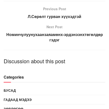
Previous Post
Л.Сөрөлт гурван хүүхэдтэй
Next Post
Номинчулуунухаанзаяамөнх-эрдэнээнхтөгөлдөр
гэдэг
Discussion about this post
Categories
БУСАД
ГАДААД МЭДЭЭ
ЗӨВЛӨГӨӨ