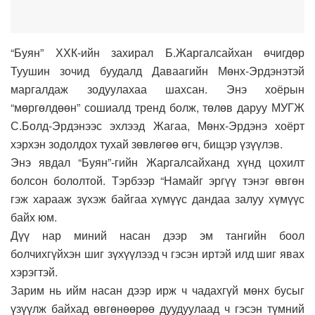
“Буян” ХХК-ийн захирал Б.Жаргалсайхан өчигдөр
Туушин зочид буудалд Даваагийн Мөнх-Эрдэнэтэй
маргалдаж зодуулахаа шахсан. Энэ хоёрын
“мөргөлдөөн” сошиалд тренд болж, төлөв даруу МУГЖ
С.Болд-Эрдэнээс эхлээд Жагаа, Мөнх-Эрдэнэ хоёрт
хэрхэн зодолдох тухай зөвлөгөө өгч, бищэр үзүүлэв.
Энэ явдал “Буян”-гийн Жаргалсайханд хүнд цохилт
болсон бололтой. Тэрбээр “Намайг эргүү тэнэг өвгөн
гэж харааж зүхэж байгаа хүмүүс дандаа залуу хүмүүс
байх юм.
Дүү нар миний насан дээр эм тангийн боол
болчихгүйхэн шиг зүхүүлээд ч гэсэн иртэй илд шиг явах
хэрэгтэй.
Зарим нь ийм насан дээр ирж ч чадахгүй мөнх бусыг
үзүүлж байхад өвгөнөөрөө дуудуулаад ч гэсэн түмний