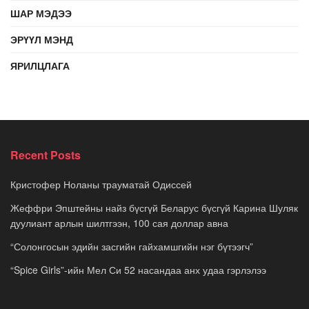
ШАР МЭДЭЭ
ЭРҮҮЛ МЭНД
ЯРИЛЦЛАГА
Recent Posts
Кристофер Ноланы трауматай Одиссей
Жеффри Эпштейны найз бүсгүй Беларус бүсгүй Карина Шуляк
дуулиант арлын шилтгээн, 100 сая доллар авна
“Солонгосын эдийн засгийн гайхамшгийн нэг бүтээгч”
“Spice Girls”-ийн Мел Си 52 насандаа анх удаа гэрлэлээ