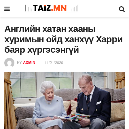
Английн хатан хааны
хуримын ойд ханхүү Харри
баяр хүргэсэнгүй
BY
ADMIN
11/21/2020