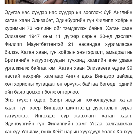
Эдүгээ нас сүүдэр нас сүүдэр 94 зооглож буй Английн
хатан хаан Элизабет, Эдинбургийн гүн Филипп хоёрын
хуримын 73 жилийн ойг тэмдэглэж байна. Хатан хаан
Элизавет 1947 оны 11 дүгээр сарын 20-нд дэслэгч
Филипп Маунтбеттентэй 21 насандаа хуримласан
билээ. Хатан хаан, гүн хоёрын энэ гэрлэлт, амьдрал нь
Британийн язгууртнуудын түүхэнд хамгийн өнө удаан
үргэлжилж байгаа юм. Хатан хаан Элизавета өдгөө 99
настай нөхрийн хамтаар Англи дахь Виндзор цайзад
хөл хорионы хугацааг өнгөрүүлж байгаа бөгөөд тэдний
ойн баяр цомхон болж өнгөрлөө.
Энэ түүхэн өдөр, баярт явдлыг тохиолдуулан хатан
хаан, гүн хоёр Виндзор шилтгээнд дурсгалын зураг
татуулжээ. Ингэхдээ сүр жавхлант хатан хаан,
Эдинбургийн гүн Филиппийн хамт Угсаа залгамжлах
ханхүү Улъяам, гүнж Кейт нарын хүүхдүүд болох Ханхүү