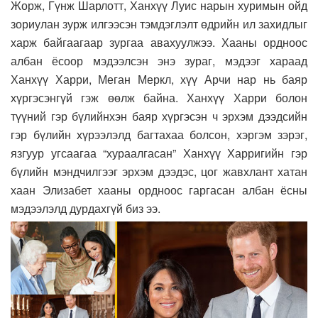
Жорж, Гүнж Шарлотт, Ханхүү Луис нарын хуримын ойд
зориулан зурж илгээсэн тэмдэглэлт өдрийн ил захидлыг
харж байгаагаар зургаа авахуулжээ. Хааны ордноос
албан ёсоор мэдээлсэн энэ зураг, мэдээг хараад
Ханхүү Харри, Меган Меркл, хүү Арчи нар нь баяр
хүргэсэнгүй гэж өөлж байна. Ханхүү Харри болон
түүний гэр бүлийнхэн баяр хүргэсэн ч эрхэм дээдсийн
гэр бүлийн хүрээлэлд багтахаа болсон, хэргэм зэрэг,
язгуур угсаагаа “хураалгасан” Ханхүү Харригийн гэр
бүлийн мэндчилгээг эрхэм дээдэс, цог жавхлант хатан
хаан Элизабет хааны ордноос гаргасан албан ёсны
мэдээлэлд дурдахгүй биз ээ.