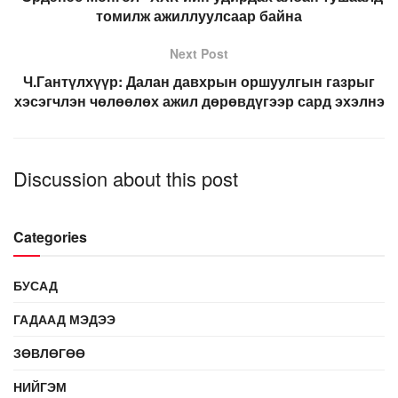
томилж ажиллуулсаар байна
Next Post
Ч.Гантүлхүүр: Далан давхрын оршуулгын газрыг
хэсэгчлэн чөлөөлөх ажил дөрөвдүгээр сард эхэлнэ
Discussion about this post
Categories
БУСАД
ГАДААД МЭДЭЭ
ЗӨВЛӨГӨӨ
НИЙГЭМ