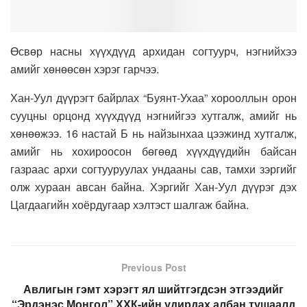
Өсвөр насны хүүхдүүд архидан согтуурч, нэгнийхээ
амийг хөнөөсөн хэрэг гарчээ.
Хан-Уул дүүрэгт байрлах “Буянт-Ухаа” хорооллын орон
сууцны орцонд хүүхдүүд нэгнийгээ хутгалж, амийг нь
хөнөөжээ. 16 настай Б нь найзынхаа цээжинд хутгалж,
амийг нь хохироосон бөгөөд хүүхдүүдийн байсан
газраас архи согтууруулах ундааны сав, тамхи зэргийг
олж хураан авсан байна. Хэргийг Хан-Уул дүүрэг дэх
Цагдаагийн хоёрдугаар хэлтэст шалгаж байна.
Previous Post
Авлигын гэмт хэрэгт ял шийтгэгдсэн этгээдийг
“Эрдэнэс Монгол” ХХК-ийн удирдах албан тушаалд