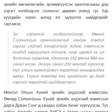
эрхийн өмгөөлөгчийн эрчимжүүлсэн ажиллагааны дор
хэрэгт холбогдсон солонгос дөрвөн охинд тус бүр
хүүхдийн хорих ангид ял эдлүүлэх шийдвэрийг
гаргажээ.
Эл хэрэгтэй холбоотойгоор Өмнөд
Солонгосын ерөнхийлөгчид хандан гомдол
гаргах сайтад хохирогчийг зодож, гэмтээсэн
охидод хариуцлага тооцож, нүүр царайг нь ил
болгохыг шаардаж, одоогоор 232 мянга 868 хүн
санал өгсөн. Энэхүү санал 200 мянгад хүрснээр
тус улсын ерөнхийлөгч яаралтай анхааралдаа
авдаг. Тэгвэл өнөөдөр тус өргөдлийн үр дүнд
хэргийг яаралтай шийдвэрлэжээ.
Монгол Улсын Хүний эрхийн үндэсний комиссоос
Өмнөд Солонгосын Хүний эрхийн үндэсний комиссын
дарга Дуван Сонг-д хандан албан бичиг хүргүүлсэн. Тус
албан бичгийн хариуд БНСУ-д өсвөр насны охидод