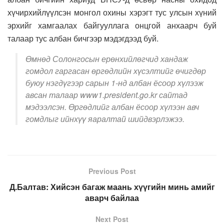
хүчирхийлүүлсэн монгол охины хэрэгт тус улсын хүний
эрхийг хамгаалах байгууллага онцгой анхаарч буй
талаар тус албан бичгээр мэдэгдээд буй.
Өмнөд Солонгосын ерөнхийлөгчид хандаж
гомдол гаргасан өргөдлийн хүсэлтийг өчигдөр
буюу нэгдүгээр сарын 1-нд албан ёсоор хүлээж
авсан талаар www1.president.go.kr сайтад
мэдээлсэн. Өргөдлийг албан ёсоор хүлээн авч
гомдлыг ийнхүү яаралтай шийдвэрлэжээ.
Previous Post
Д.Балтав: Хийсэн багаж маань хүүгийн минь амийг
аварч байлаа
Next Post