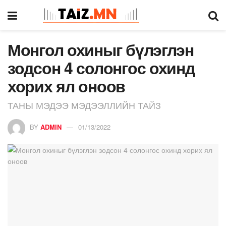
Монгол охиныг бүлэглэн
зодсон 4 солонгос охинд
хорих ял оноов
ТАНЫ МЭДЭЭ МЭДЭЭЛЛИЙН ТАЙЗ
BY
ADMIN
01/13/2022