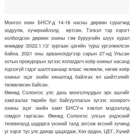
Монгол охин БНСУ-д 14-16 насны дөрвөн сурагчид
зодуулж, хүчирхийлэлд өртсөн. Тэгвэл тэр хэрэгт
холбогдсон дөрвөн охины гэм буруугийн шүүх хурал
өнөөдөр /2022.1.13/ зургаан цагийн турш үргэлжилсэн
байна. 2021 оны арваннэгдүгээр сарын 27-нд Ульсан
хотын прокурорын зүгээс яллагдагч хоёр охиныг насанд
хүрээгүй гэдэг шалтгаанаар ялаас чөлөөлж, нөгөө хоёр
охиныг эцэг эхийн хяналтад байлгах ял шийтгэлийг
төлөвлөсөн байсан.
Өмнөд Солонгос улс дахь монголчуудын эрх ашгийг
хамгаалах төрийн бус байгууллагын зүгээс хохирогч
охины эцэг эхийн хамт БНСУ-н хэвлэл мэдээлэлд
гомдол гаргасан. Өмнөд Солонгос улсын үндэсний
телевизүүд шударга үнэний талд зогсож өгсний хүчинд
уг хэрэг тус улс даяар цацагдаж, Хөх ордон, ЦЕГ, Хүний