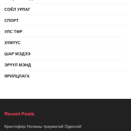
СОЁЛ УРЛАГ
СПОРТ
УЛС ТӨР
ХҮМҮҮС
ШАР МЭДЭЭ
ЭРҮҮЛ МЭНД
ЯРИЛЦЛАГА
Recent Posts
Кристофер Ноланы трауматай Одиссей