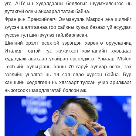
үгс, АНУ-ын худалдааны бодлогыг шүүмжилснээс нь
дутахгүй олны анхаарал татаж байна.
Францын Ерөнхийлөгч Эммануэль Макрон энэ шилийг
зүүсэн шалтгаанаа гоо сайхны хувьд базаахгүй асуудал
үүссэн тул шил зүүлээ тайлбарласан.
Шилний эрэлт өсөхтэй зэрэгцэн хөрөнгө оруулагчид
Италид төвтэй тус жижигхэн компанийн хувьцааг
худалдаж авахаар улайран өрсөлджээ. Улмаар iVision
Tech-ийн хувьцааны ханш 70 гаруй хувиар өсөж, зах
зээлийн үнэлгээ нь 19 сая евро хүрсэн байна. Бүр
ханшийн хөдөлгөөн нь хязгаарт тулсан учир арилжааг
нь зогсоох шаардлагатай болсон аж.