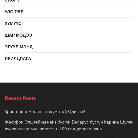
УЛС ТӨР
ХҮМҮҮС
ШАР МЭДЭЭ
ЭРҮҮЛ МЭНД
ЯРИЛЦЛАГА
Recent Posts
Кристофер Ноланы трауматай Одиссей
Жеффри Эпштейны найз бүсгүй Беларус бүсгүй Карина Шуляк
дуулиант арлын шилтгээн, 100 сая доллар авна