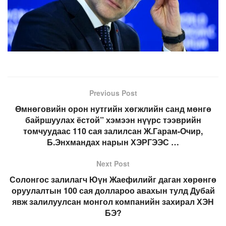
Previous Post
Өмнөговийн орон нутгийн хөгжлийн санд мөнгө
байршуулах ёстой” хэмээн нүүрс тээврийн
томчуудаас 110 сая залилсан Ж.Гарам-Очир,
Б.Энхмандах нарын ХЭРГЭЭС …
Next Post
Солонгос залилагч Юүн Жаефилийг даган хөрөнгө
оруулалтын 100 сая доллароо авахын тулд Дубай
явж залилуулсан монгол компанийн захирал ХЭН
БЭ?