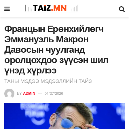
Францын Ерөнхийлөгч
Эммануэль Макрон
Давосын чуулганд
оролцохдоо зүүсэн шил
үнэд хүрлээ
ТАНЫ МЭДЭЭ МЭДЭЭЛЛИЙН ТАЙЗ
BY
ADMIN
01/27/2026