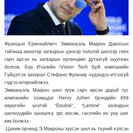
Францын Ерөнхийлөгч Эммануэль Макрон Давосын
тайзнаа авиатор загварын цэнхэр тольтой шилээр гоён
гарч ирсэн нь загварын ертөнцөөс дутахгүй шуугиан
болгов. Бүр Италийн iVision Tech SpA компанийн
Гүйцэтгэх захирал Стефано Фульчир нүдэндээ итгээгүй
гэдгээ илэрхийлжээ.
Эммануэль Макрон шил зүүж гарч ирсэн даруй тус
компанийн эзэмшдэг Henry Jullien брэндийн 659
еврогийн үнэтэй “Doublé”, “Laminé” загварын
шилнүүдийн захиалга эрс ихсэж, гэнэтийн их үер шиг
юм болжээ.
Цахим орчинд Э.Макроны зүүсэн шил нь түүний хэлсэн