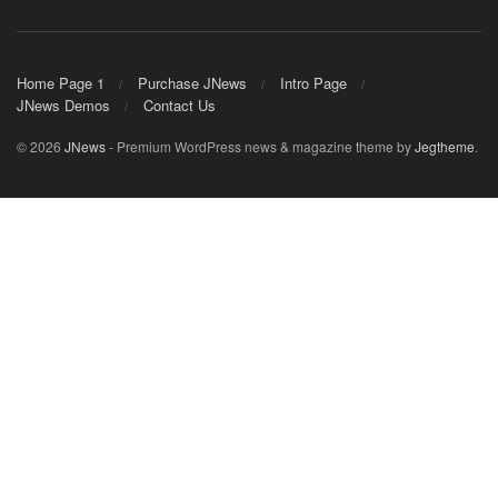
Home Page 1
Purchase JNews
Intro Page
JNews Demos
Contact Us
© 2026
JNews
- Premium WordPress news & magazine theme by
Jegtheme
.