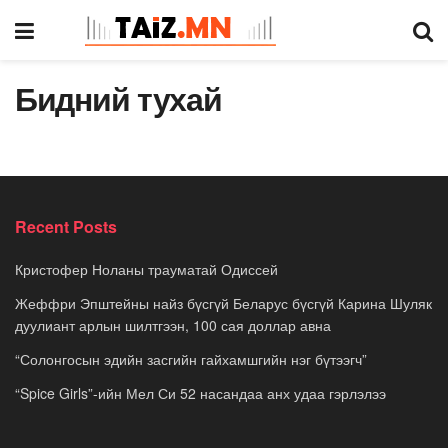
Бидний тухай
Recent Posts
Кристофер Ноланы трауматай Одиссей
Жеффри Эпштейны найз бүсгүй Беларус бүсгүй Карина Шуляк
дуулиант арлын шилтгээн, 100 сая доллар авна
“Солонгосын эдийн засгийн гайхамшгийн нэг бүтээгч”
“Spice Girls”-ийн Мел Си 52 насандаа анх удаа гэрлэлээ