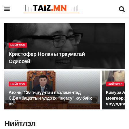
НИЙТЛЭЛ
Кристофер Ноланы трауматай
Одиссей
НИЙТЛЭЛ
НИЙТЛЭЛ
Анхны 126 гишүүнтэй парламентад
Кимура Аяа
С.Бямбацогтын үлдээх “legacy” юу байх
мөнгөөр хү
вэ
явуулдгийг
Нийтлэл