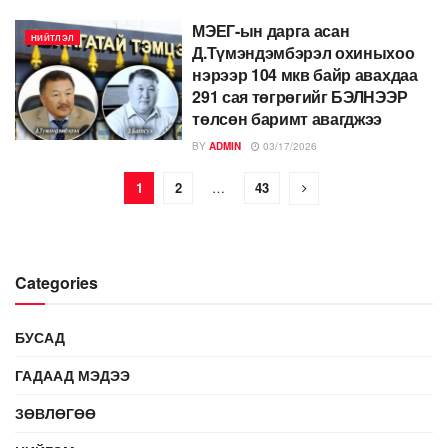
МЭЕГ-ын дарга асан
НИЙТЛЭЛ
Д.Түмэндэмбэрэл охиныхоо
нэрээр 104 мкв байр авахдаа
291 сая төгрөгийг БЭЛНЭЭР
төлсөн баримт авагджээ
BY
ADMIN
03/17/2026
1
2
…
43
Categories
БУСАД
ГАДААД МЭДЭЭ
ЗӨВЛӨГӨӨ