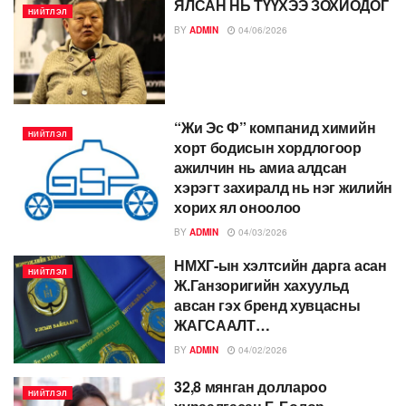
ЯЛСАН НЬ ТҮҮХЭЭ ЗОХИОДОГ
НИЙТЛЭЛ
BY
ADMIN
04/06/2026
“Жи Эс Ф” компанид химийн
НИЙТЛЭЛ
хорт бодисын хордлогоор
ажилчин нь амиа алдсан
хэрэгт захиралд нь нэг жилийн
хорих ял оноолоо
BY
ADMIN
04/03/2026
НМХГ-ын хэлтсийн дарга асан
НИЙТЛЭЛ
Ж.Ганзоригийн хахуульд
авсан гэх бренд хувцасны
ЖАГСААЛТ…
BY
ADMIN
04/02/2026
32,8 мянган доллароо
НИЙТЛЭЛ