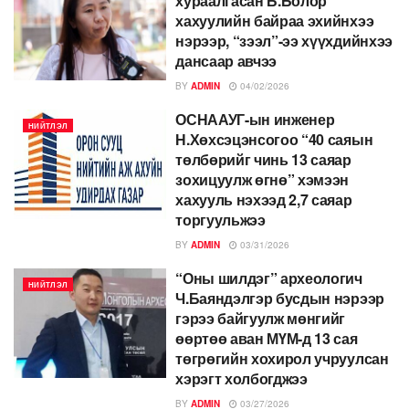
хураалгасан Б.Болор
хахуулийн байраа эхийнхээ
нэрээр, “зээл”-ээ хүүхдийнхээ
дансаар авчээ
BY
ADMIN
04/02/2026
ОСНААУГ-ын инженер
НИЙТЛЭЛ
Н.Хөхсэцэнсогоо “40 саяын
төлбөрийг чинь 13 саяар
зохицуулж өгнө” хэмээн
хахууль нэхээд 2,7 саяар
торгуульжээ
BY
ADMIN
03/31/2026
“Оны шилдэг” археологич
НИЙТЛЭЛ
Ч.Баяндэлгэр бусдын нэрээр
гэрээ байгуулж мөнгийг
өөртөө аван МҮМ-д 13 сая
төгрөгийн хохирол учруулсан
хэрэгт холбогджээ
BY
ADMIN
03/27/2026