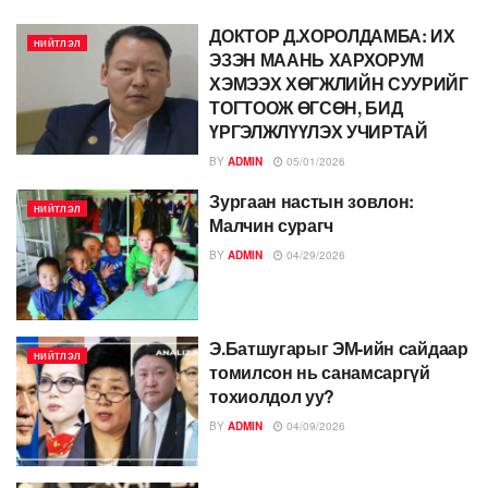
ДОКТОР Д.ХОРОЛДАМБА: ИХ
НИЙТЛЭЛ
ЭЗЭН МААНЬ ХАРХОРУМ
ХЭМЭЭХ ХӨГЖЛИЙН СУУРИЙГ
ТОГТООЖ ӨГСӨН, БИД
ҮРГЭЛЖЛҮҮЛЭХ УЧИРТАЙ
BY
ADMIN
05/01/2026
Зургаан настын зовлон:
НИЙТЛЭЛ
Малчин сурагч
BY
ADMIN
04/29/2026
Э.Батшугарыг ЭМ-ийн сайдаар
НИЙТЛЭЛ
томилсон нь санамсаргүй
тохиолдол уу?
BY
ADMIN
04/09/2026