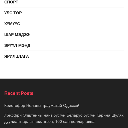
СПОРТ
УЛС ТӨР
ХҮМҮҮС
ШАР МЭДЭЭ
ЭРҮҮЛ МЭНД
ЯРИЛЦЛАГА
Recent Posts
Кристофер Ноланы трауматай Одиссей
Жеффри Эпштейны найз бүсгүй Беларус бүсгүй Карина Шуляк
дуулиант арлын шилтгээн, 100 сая доллар авна