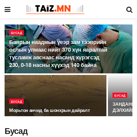
БУСАД
Баярын наадмын үеэр зам тээврийн
ослын улмаас нийт 370 хүн яаралтай
тусламж авснаас насанд хүрэгсэд
230, 0-18 насны хүүхэд 140 байна
БУСАД
БУСАД
ЗАНДАНШ
Морьтон анчид ба шонхрын дайралт
ДЭЛХИЙН 
Бусад