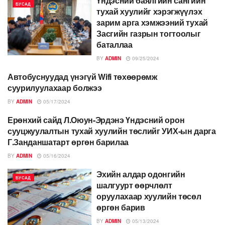
Үндэсний баялгийн сангийн
БУСАД
тухай хуулийг хэрэгжүүлэх
зарим арга хэмжээний тухай
Засгийн газрын тогтоолыг
баталлаа
BY
ADMIN
09/25/2024
Автобуснуудад үнэгүй Wifi төхөөрөмж
БУСАД
суурилуулахаар болжээ
BY
ADMIN
05/17/2024
Ерөнхий сайд Л.Оюун-Эрдэнэ Үндэсний орон
БУСАД
сууцжуулалтын тухай хуулийн төслийг УИХ-ын дарга
Г.Занданшатарт өргөн барилаа
BY
ADMIN
05/16/2024
Эхийн алдар одонгийн
БУСАД
шалгуурт өөрчлөлт
оруулахаар хуулийн төсөл
өргөн барив
BY
ADMIN
05/13/2024