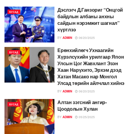
Дэслэгч Д.Ганзориг “Онцгой
БУСАД
байдлын албаны анхны
сайдын нэрэмжит шагнал”
хүртлээ
BY
ADMIN
06/20/2025
Ерөнхийлөгч Ухнаагийн
БУСАД
Хүрэлсүхийн урилгаар Япон
Улсын Цог Жавхлант Эзэн
Хаан Нарүхито, Эрхэм дээд
Хатан Масако нар Монгол
Улсад төрийн айлчлал хийнэ
BY
ADMIN
06/20/2025
Алтан зэгсний ангир-
БУСАД
Цоодолын Хулан
BY
ADMIN
05/25/2025