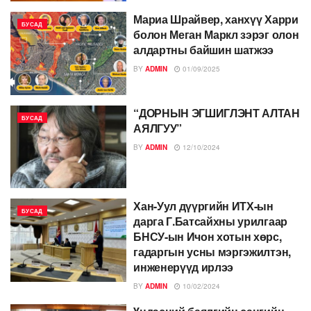
Мариа Шрайвер, ханхүү Харри
БУСАД
болон Меган Маркл зэрэг олон
алдартны байшин шатжээ
BY
ADMIN
01/09/2025
“ДОРНЫН ЭГШИГЛЭНТ АЛТАН
БУСАД
АЯЛГУУ”
BY
ADMIN
12/10/2024
Хан-Уул дүүргийн ИТХ-ын
БУСАД
дарга Г.Батсайхны урилгаар
БНСУ-ын Ичон хотын хөрс,
гадаргын усны мэргэжилтэн,
инженерүүд ирлээ
BY
ADMIN
10/02/2024