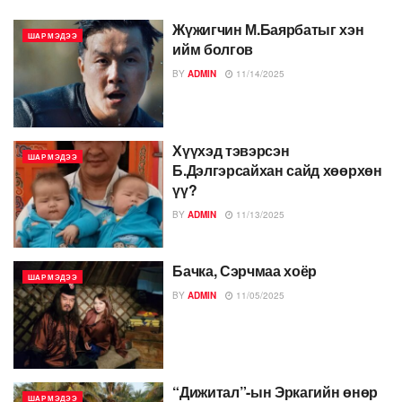
Жүжигчин М.Баярбатыг хэн
ШАР МЭДЭЭ
ийм болгов
BY
ADMIN
11/14/2025
Хүүхэд тэвэрсэн
ШАР МЭДЭЭ
Б.Дэлгэрсайхан сайд хөөрхөн
үү?
BY
ADMIN
11/13/2025
Бачка, Сэрчмаа хоёр
ШАР МЭДЭЭ
BY
ADMIN
11/05/2025
“Дижитал”-ын Эркагийн өнөр
ШАР МЭДЭЭ