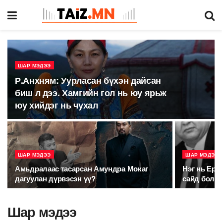
ШАР МЭДЭЭ
Р.Анхням: Уурласан бүхэн дайсан
биш л дээ. Хамгийн гол нь юу ярьж
юу хийдэг нь чухал
ШАР МЭДЭЭ
ШАР МЭДЭЭ
Амьдралаас тасарсан Амундра Мокаг
Нэг нь Ерө
дагуулан дүрвэсэн үү?
сайд болох
Шар мэдээ