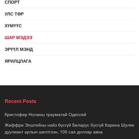
СПОРТ
УЛС ТӨР
ХҮМҮҮС
ШАР МЭДЭЭ
ЭРҮҮЛ МЭНД
ЯРИЛЦЛАГА
Recent Posts
Кристофер Ноланы трауматай Одиссей
Жеффри Эпштейны найз бүсгүй Беларус бүсгүй Карина Шуляк
дуулиант арлын шилтгээн, 100 сая доллар авна