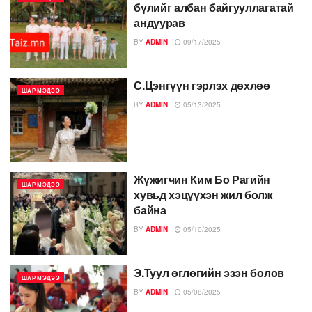
бүлийг албан байгууллагатай
андуурав
BY
ADMIN
09/17/2025
С.Цэнгүүн гэрлэх дөхлөө
ШАР МЭДЭЭ
BY
ADMIN
05/13/2025
Жүжигчин Ким Бо Рагийн
ШАР МЭДЭЭ
хувьд хэцүүхэн жил болж
байна
BY
ADMIN
05/10/2025
Э.Туул өглөгийн эзэн болов
ШАР МЭДЭЭ
BY
ADMIN
05/08/2025