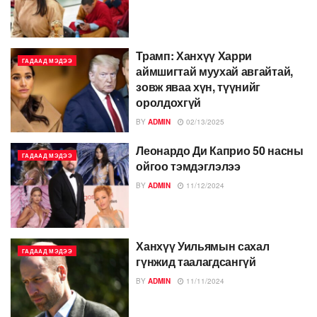
Трамп: Ханхүү Харри
ГАДААД МЭДЭЭ
аймшигтай муухай авгайтай,
зовж яваа хүн, түүнийг
оролдохгүй
BY
ADMIN
02/13/2025
Леонардо Ди Каприо 50 насны
ГАДААД МЭДЭЭ
ойгоо тэмдэглэлээ
BY
ADMIN
11/12/2024
Ханхүү Уильямын сахал
ГАДААД МЭДЭЭ
гүнжид таалагдсангүй
BY
ADMIN
11/11/2024