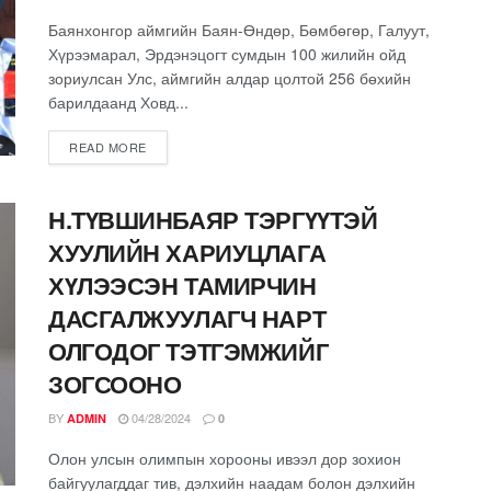
Баянхонгор аймгийн Баян-Өндөр, Бөмбөгөр, Галуут,
Хүрээмарал, Эрдэнэцогт сумдын 100 жилийн ойд
зориулсан Улс, аймгийн алдар цолтой 256 бөхийн
барилдаанд Ховд...
READ MORE
Н.ТҮВШИНБАЯР ТЭРГҮҮТЭЙ
ХУУЛИЙН ХАРИУЦЛАГА
ХҮЛЭЭСЭН ТАМИРЧИН
ДАСГАЛЖУУЛАГЧ НАРТ
ОЛГОДОГ ТЭТГЭМЖИЙГ
ЗОГСООНО
BY
04/28/2024
ADMIN
0
Олон улсын олимпын хорооны ивээл дор зохион
байгуулагддаг тив, дэлхийн наадам болон дэлхийн