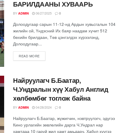
БАРИЛДААНЫ ХУВААРЬ
BY
06/27/2025
ADMIN
0
Долоодугаар сарын 11-12-нд Ардын хувьсгалын 104
жилийн ой, Үндэсний Их баяр наадам хүчит 512
бөхийн брилдаан, Төв цэнгэлдэх хүрээлэнд,
Долоодугаар...
READ MORE
Найруулагч Б.Баатар,
Ч.Ундралын хүү Хабул Англид
хөлбөмбөг тоглож байна
BY
04/28/2024
ADMIN
0
Найруулагч Б.Баатар, жүжигчин, нэвтрүүлэгч, эдүгээ
Кино урлагийн зөвлөлийн дарга Ч.Ундрал нар
хамтдаа 10 гаруй жил хамт амьдарч, Хабул хүүгээ