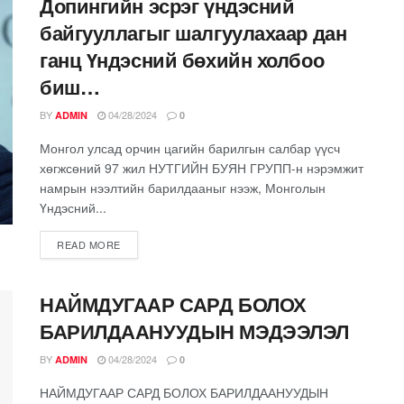
Допингийн эсрэг үндэсний
байгууллагыг шалгуулахаар дан
ганц Үндэсний бөхийн холбоо
биш…
BY
04/28/2024
ADMIN
0
Монгол улсад орчин цагийн барилгын салбар үүсч
хөгжсөний 97 жил НУТГИЙН БУЯН ГРУПП-н нэрэмжит
намрын нээлтийн барилдааныг нээж, Монголын
Үндэсний...
READ MORE
НАЙМДУГААР САРД БОЛОХ
БАРИЛДААНУУДЫН МЭДЭЭЛЭЛ
BY
04/28/2024
ADMIN
0
НАЙМДУГААР САРД БОЛОХ БАРИЛДААНУУДЫН