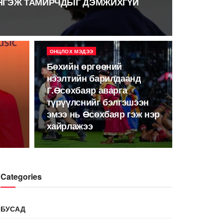
 ИНГЭЖ ТАМИРЧДЫГ ДЭМЖИХГҮЙ
ОНЦЛОХ МЭДЭЭ
Бөхийн өргөөний
нээлтийн барилдаанд
Г.Өсөхбаяр аварга
түрүүлснийг бэлгэшээн
эмээ нь Өсөхбаяр гэж нэр
хайрлажээ
Categories
БУСАД