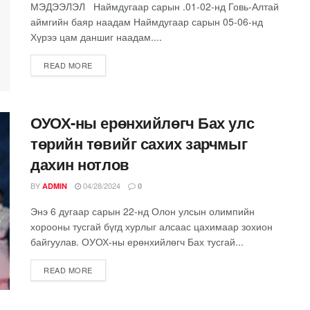
МЭДЭЭЛЭЛ Наймдугаар сарын .01-02-нд Говь-Алтай
аймгийн баяр наадам Наймдугаар сарын 05-06-нд
Хүрээ цам даншиг наадам....
READ MORE
ОУОХ-ны ерөнхийлөгч Бах улс
төрийн төвийг сахих зарчмыг
дахин нотлов
BY
04/28/2024
ADMIN
0
Энэ 6 дугаар сарын 22-нд Олон улсын олимпийн
хорооны тусгай бүгд хурлыг алсаас цахимаар зохион
байгуулав. ОУОХ-ны ерөнхийлөгч Бах тусгай...
READ MORE