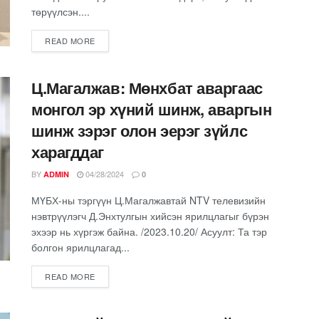
төрүүлсэн....
READ MORE
Ц.Магалжав: Мөнхбат аваргаас
монгол эр хүний шинж, аваргын
шинж зэрэг олон эерэг зүйлс
харагддаг
BY
04/28/2024
ADMIN
0
МҮБХ-ны тэргүүн Ц.Магалжавтай NTV телевизийн
нэвтрүүлэгч Д.Энхтулгын хийсэн ярилцлагыг бүрэн
эхээр нь хүргэж байна. /2023.10.20/ Асуулт: Та тэр
болгон ярилцлагад...
READ MORE