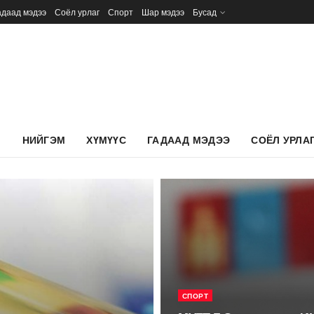
адаад мэдээ
Соёл урлаг
Спорт
Шар мэдээ
Бусад
Л
НИЙГЭМ
ХҮМҮҮС
ГАДААД МЭДЭЭ
СОЁЛ УРЛА
СПОРТ