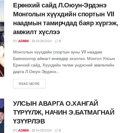
Ерөнхий сайд Л.Оюун-Эрдэнэ
Монголын хүүхдийн спортын VII
наадмын тамирчдад баяр хүргэж,
амжилт хүслээ
BY
04/28/2024
ADMIN
0
Монголын хүүхдийн спортын зуны VII наадам
Баянхонгор аймагт өнөөдөр эхэллээ. Монгол Улсын
Ерөнхий сайд, Хүүхдийн төлөө үндэсний зөвлөлийн
дарга Л.Оюун-Эрдэнэ...
READ MORE
УЛСЫН АВАРГА О.ХАНГАЙ
ТҮРҮҮЛЖ, НАЧИН Э.БАТМАГНАЙ
ҮЗҮҮРЛЭВ
BY
04/28/2024
ADMIN
0