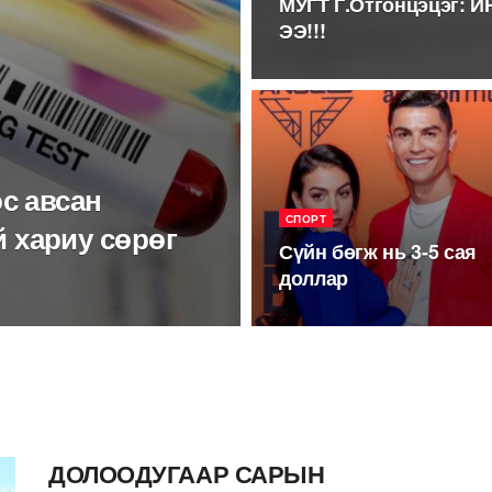
МУГТ Г.Отгонцэцэг:
ЭЭ!!!
с авсан
СПОРТ
 хариу сөрөг
Сүйн бөгж нь 3-5 сая
доллар
ДОЛООДУГААР САРЫН