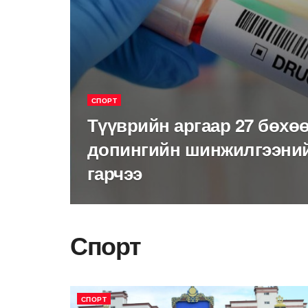
СПОРТ
Түүврийн аргаар 27 бөхөө
допингийн шинжилгээний
гарчээ
Спорт
СПОРТ