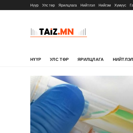
Нүүр
Улс төр
Ярилцлага
Нийтлэл
Нийгэм
Хүмүүс
Г
НҮҮР
УЛС ТӨР
ЯРИЛЦЛАГА
НИЙТЛЭ