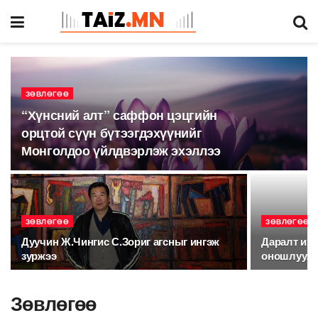
ЗӨВЛӨГӨӨ
“Хүнсний алт” саффон цэцгийн
орцтой сүүн бүтээгдэхүүнийг
Монголдоо үйлдвэрлэж эхэллээ
ЗӨВЛӨГӨӨ
ЗӨВЛӨГӨӨ
Дуучин Ж.Чингис С.Зориг агсныг ингэж
Даралт ихс
зуржээ
оношлуула
Зөвлөгөө