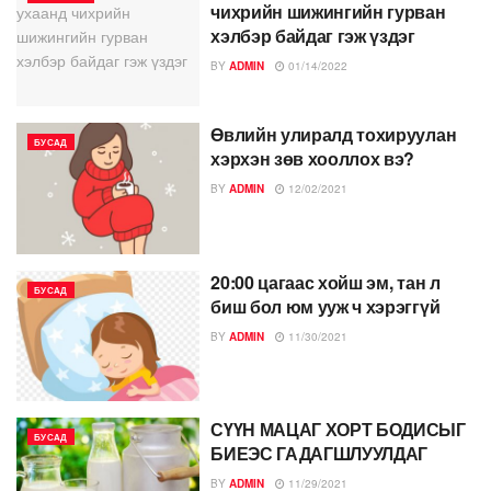
чихрийн шижингийн гурван
хэлбэр байдаг гэж үздэг
BY
ADMIN
01/14/2022
Өвлийн улиралд тохируулан
БУСАД
хэрхэн зөв хооллох вэ?
BY
ADMIN
12/02/2021
20:00 цагаас хойш эм, тан л
БУСАД
биш бол юм ууж ч хэрэггүй
BY
ADMIN
11/30/2021
СҮҮН МАЦАГ ХОРТ БОДИСЫГ
БУСАД
БИЕЭС ГАДАГШЛУУЛДАГ
BY
ADMIN
11/29/2021