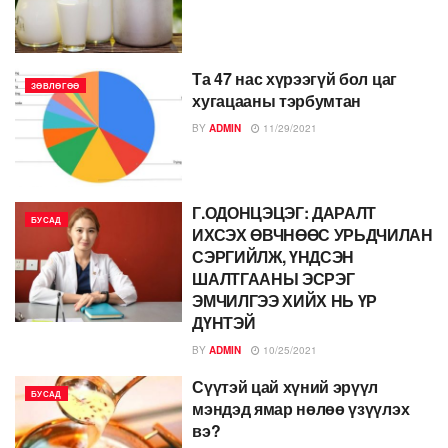
Та 47 нас хүрээгүй бол цаг
ЗӨВЛӨГӨӨ
хугацааны тэрбумтан
BY
ADMIN
11/29/2021
Г.ОДОНЦЭЦЭГ: ДАРАЛТ
БУСАД
ИХСЭХ ӨВЧНӨӨС УРЬДЧИЛАН
СЭРГИЙЛЖ, ҮНДСЭН
ШАЛТГААНЫ ЭСРЭГ
ЭМЧИЛГЭЭ ХИЙХ НЬ ҮР
ДҮНТЭЙ
BY
ADMIN
10/25/2021
Сүүтэй цай хүний эрүүл
БУСАД
мэндэд ямар нөлөө үзүүлэх
вэ?