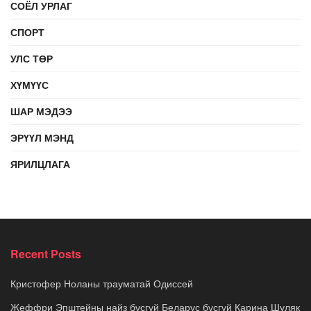
СОЁЛ УРЛАГ
СПОРТ
УЛС ТӨР
ХҮМҮҮС
ШАР МЭДЭЭ
ЭРҮҮЛ МЭНД
ЯРИЛЦЛАГА
Recent Posts
Кристофер Ноланы трауматай Одиссей
Жеффри Эпштейны найз бүсгүй Беларус бүсгүй Карина Шуляк