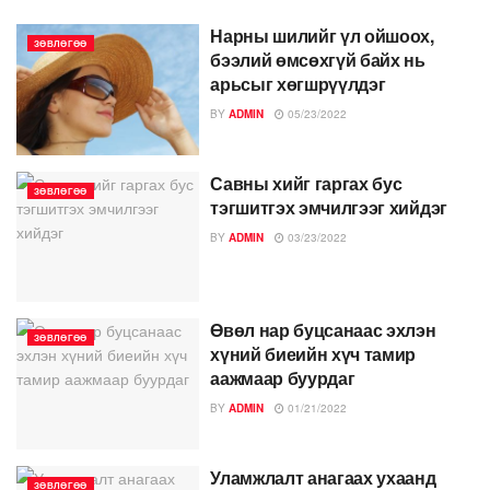
Нарны шилийг үл ойшоох,
ЗӨВЛӨГӨӨ
бээлий өмсөхгүй байх нь
арьсыг хөгшрүүлдэг
BY
ADMIN
05/23/2022
Савны хийг гаргах бус
ЗӨВЛӨГӨӨ
тэгшитгэх эмчилгээг хийдэг
BY
ADMIN
03/23/2022
Өвөл нар буцсанаас эхлэн
ЗӨВЛӨГӨӨ
хүний биеийн хүч тамир
аажмаар буурдаг
BY
ADMIN
01/21/2022
Уламжлалт анагаах ухаанд
ЗӨВЛӨГӨӨ