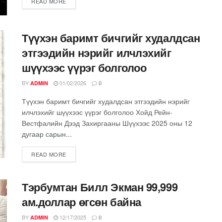
READ MORE
Түүхэн баримт бичгийг худалдсан
этгээдийн нэрийг илчлэхийг
шүүхээс үүрэг болголоо
BY
01/02/2026
ADMIN
0
Түүхэн баримт бичгийг худалдсан этгээдийн нэрийг
илчлэхийг шүүхээс үүрэг болголоо Хойд Рейн-
Вестфалийн Дээд Захиргааны Шүүхээс 2025 оны 12
дугаар сарын...
READ MORE
Тэрбумтан Билл Экман 99,999
ам.доллар өгсөн байна
BY
12/17/2025
ADMIN
0