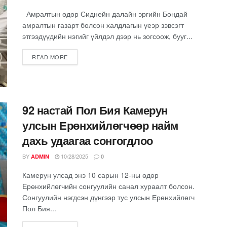
Амралтын өдөр Сиднейн далайн эргийн Бондай
амралтын газарт болсон халдлагын үеэр зэвсэгт
этгээдүүдийн нэгийг үйлдэл дээр нь зогсоож, бууг...
READ MORE
92 настай Пол Бия Камерун
улсын Ерөнхийлөгчөөр найм
дахь удаагаа сонгогдлоо
BY
10/28/2025
ADMIN
0
Камерун улсад энэ 10 сарын 12-ны өдөр
Ерөнхийлөгчийн сонгуулийн санал хураалт болсон.
Сонгуулийн нэгдсэн дүнгээр тус улсын Ерөнхийлөгч
Пол Бия...