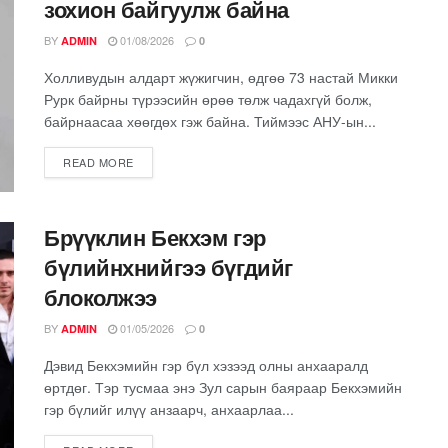
зохион байгуулж байна
BY
01/08/2026
ADMIN
0
Холливудын алдарт жүжигчин, өдгөө 73 настай Микки
Рурк байрны түрээсийн өрөө төлж чадахгүй болж,
байрнаасаа хөөгдөх гэж байна. Тиймээс АНУ-ын...
READ MORE
Брүүклин Бекхэм гэр
бүлийнхнийгээ бүгдийг
блоколжээ
BY
01/05/2026
ADMIN
0
Дэвид Бекхэмийн гэр бүл хэзээд олны анхааралд
өртдөг. Тэр тусмаа энэ Зул сарын баяраар Бекхэмийн
гэр бүлийг илүү анзаарч, анхаарлаа...