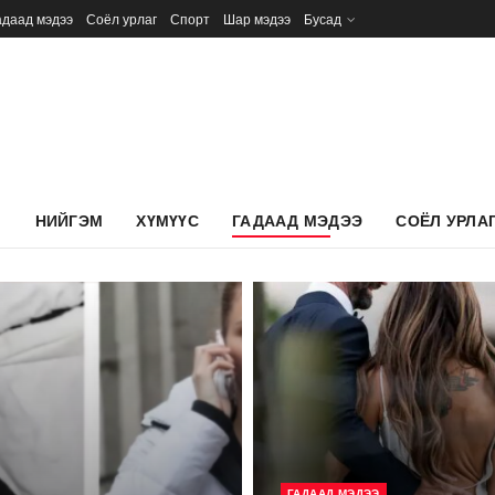
адаад мэдээ
Соёл урлаг
Спорт
Шар мэдээ
Бусад
Л
НИЙГЭМ
ХҮМҮҮС
ГАДААД МЭДЭЭ
СОЁЛ УРЛА
ГАДААД МЭДЭЭ