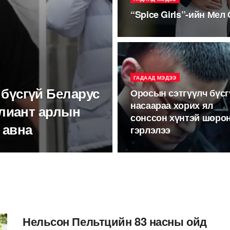
“Spice Girls”-ийн Мел
ГАДААД МЭДЭЭ
бүсгүй Беларус
Оросын сэтгүүлч бүсг
насаараа хорих ял
улиант арлын
сонссон хүнтэй шоро
 авна
гэрлэлээ
Нельсон Пельтцийн 83 насны ойд