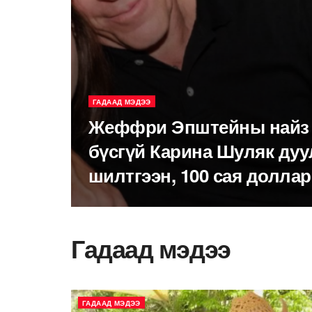
ГАДААД МЭДЭЭ
Жеффри Эпштейны найз 
бүсгүй Карина Шуляк ду
шилтгээн, 100 сая доллар
Гадаад мэдээ
ГАДААД МЭДЭЭ