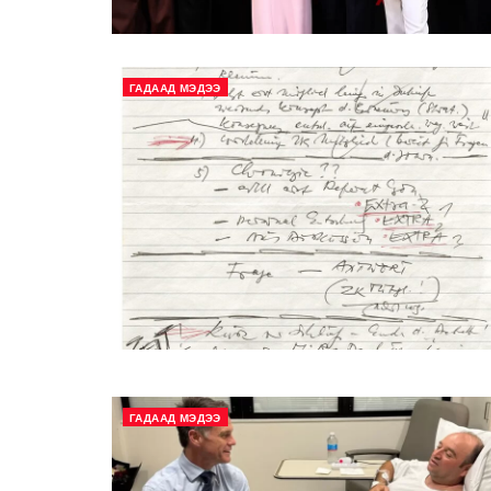
ГАДААД МЭДЭЭ
ГАДААД МЭДЭЭ