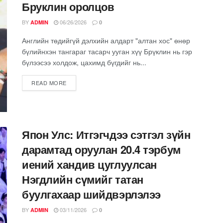
Бруклин оролцов
BY
06/26/2026
ADMIN
0
Английн төдийгүй дэлхийн алдарт "алтан хос" өнөр
бүлийнхэн тангараг тасарч ууган хүү Брүклин нь гэр
бүлээсээ холдож, цахимд бүгдийг нь...
READ MORE
Япон Улс: Итгэгчдээ сэтгэл зүйн
дарамтад оруулан 20.4 тэрбум
иений хандив цуглуулсан
Нэгдлийн сүмийг татан
буулгахаар шийдвэрлэлээ
BY
03/11/2026
ADMIN
0