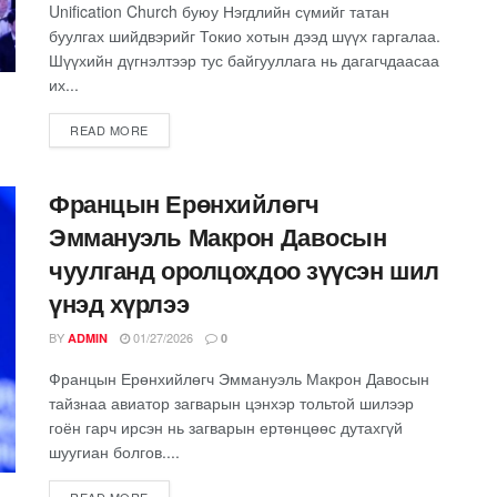
Unification Church буюу Нэгдлийн сүмийг татан
буулгах шийдвэрийг Токио хотын дээд шүүх гаргалаа.
Шүүхийн дүгнэлтээр тус байгууллага нь дагагчдаасаа
их...
READ MORE
Францын Ерөнхийлөгч
Эммануэль Макрон Давосын
чуулганд оролцохдоо зүүсэн шил
үнэд хүрлээ
BY
01/27/2026
ADMIN
0
Францын Ерөнхийлөгч Эммануэль Макрон Давосын
тайзнаа авиатор загварын цэнхэр тольтой шилээр
гоён гарч ирсэн нь загварын ертөнцөөс дутахгүй
шуугиан болгов....