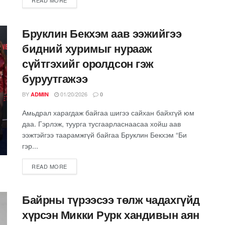
READ MORE
Бруклин Бекхэм аав ээжийгээ
бидний хуримыг нурааж
сүйтгэхийг оролдсон гэж
буруутгажээ
BY
01/20/2026
ADMIN
0
Амьдрал харагдаж байгаа шигээ сайхан байхгүй юм
даа. Гэрлэж, туурга тусгаарласнаасаа хойш аав
ээжтэйгээ таарамжгүй байгаа Бруклин Бекхэм “Би
гэр...
READ MORE
Байрны түрээсээ төлж чадахгүйд
хүрсэн Микки Рурк хандивын аян