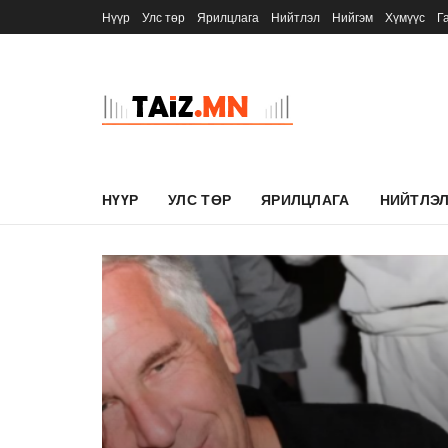
Нүүр
Улс төр
Ярилцлага
Нийтлэл
Нийгэм
Хүмүүс
Г
НҮҮР
УЛС ТӨР
ЯРИЛЦЛАГА
НИЙТЛЭ