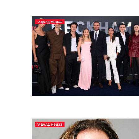
ГАДААД МЭДЭЭ
ГАДААД МЭДЭЭ