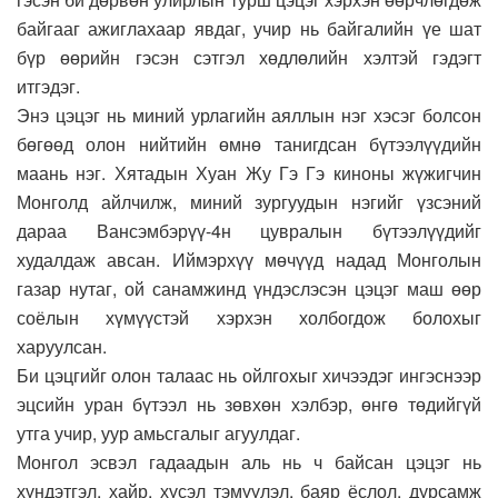
байгааг ажиглахаар явдаг, учир нь байгалийн үе шат
бүр өөрийн гэсэн сэтгэл хөдлөлийн хэлтэй гэдэгт
итгэдэг.
Энэ цэцэг нь миний урлагийн аяллын нэг хэсэг болсон
бөгөөд олон нийтийн өмнө танигдсан бүтээлүүдийн
маань нэг. Хятадын Хуан Жу Гэ Гэ киноны жүжигчин
Монголд айлчилж, миний зургуудын нэгийг үзсэний
дараа Вансэмбэрүү-4н цувралын бүтээлүүдийг
худалдаж авсан. Иймэрхүү мөчүүд надад Монголын
газар нутаг, ой санамжинд үндэслэсэн цэцэг маш өөр
соёлын хүмүүстэй хэрхэн холбогдож болохыг
харуулсан.
Би цэцгийг олон талаас нь ойлгохыг хичээдэг ингэснээр
эцсийн уран бүтээл нь зөвхөн хэлбэр, өнгө төдийгүй
утга учир, уур амьсгалыг агуулдаг.
Монгол эсвэл гадаадын аль нь ч байсан цэцэг нь
хүндэтгэл, хайр, хүсэл тэмүүлэл, баяр ёслол, дурсамж