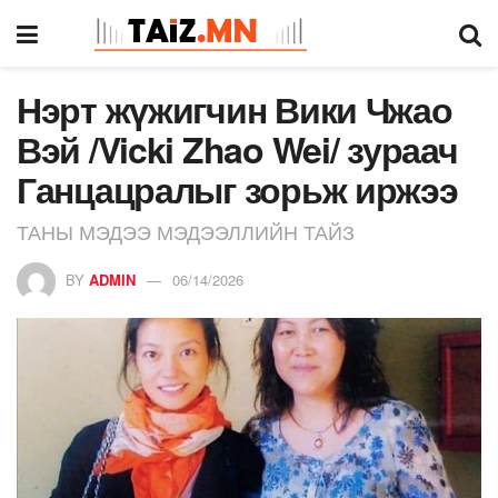
Нэрт жүжигчин Вики Чжао
Вэй /Vicki Zhao Wei/ зураач
Ганцацралыг зорьж иржээ
ТАНЫ МЭДЭЭ МЭДЭЭЛЛИЙН ТАЙЗ
BY
ADMIN
06/14/2026