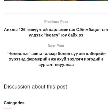
Previous Post
Анхны 126 гишүүнтэй парламентад С.Бямбацогтын
үлдээх “legacy” юу байх вэ
Next Post
“Чөлөөлье” аяны талаар болон сүү хөтөлбөрийн
хүрээнд фермерийн аж ахуй эрхлэгч иргэдийн
сургалт явууллаа
Discussion about this post
Categories