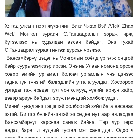
Хятад улсын нэрт жүжигчин Вики Чжао Вэй /Vicki Zhao
Wei/ Монгол зураач С.Ганцацралыг зорьж ирж,
бүтээлээс нь худалдан авсан байдаг. Энэ тухай
С.Ганцацрал зураач ингэж дурсан ярьжээ.
Вансэмбэрүү цэцэг нь Монголын соёлд үргэлж онцгой
байр суурь эзэлсээр ирсэн. Энэ нь Улаан номонд орсон
ховор эмийн ургамал боловч ургамлын үнэ цэнээс
гадна гүн гүнзгий бэлгэдлийн утга агуулдаг. Хосоороо
ургадаг гэж ярьдаг тул монголчууд үүнийг ариун хайр,
цэвэр ариун байдал, эрүүл мэндтэй холбож үздэг.
Миний хувьд энэ цэцэгтэй холбоотой зүйл бага наснаас
эхтэй. Би гэр бүлийнхэнтэйгээ хөдөө нутгаар аялахдаа
Вансэмбэрүүг харснаа санаж байна. Тэр дүр төрх
надад бараг л нүдний тусгал мэт санагддаг. Одоо ч
гэсэн би дөрвөн улирлын турш цэцэг хэрхэн өөрчлөгдөж