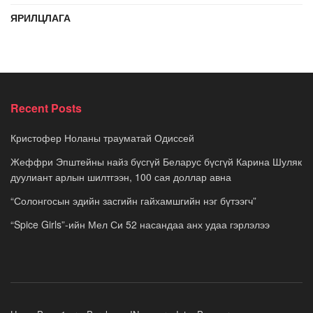
ЯРИЛЦЛАГА
Recent Posts
Кристофер Ноланы трауматай Одиссей
Жеффри Эпштейны найз бүсгүй Беларус бүсгүй Карина Шуляк
дуулиант арлын шилтгээн, 100 сая доллар авна
“Солонгосын эдийн засгийн гайхамшгийн нэг бүтээгч”
“Spice Girls”-ийн Мел Си 52 насандаа анх удаа гэрлэлээ