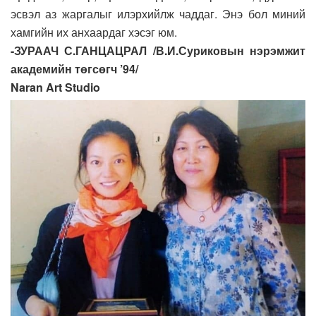
эсвэл аз жаргалыг илэрхийлж чаддаг. Энэ бол миний
хамгийн их анхаардаг хэсэг юм.
-ЗУРААЧ С.ГАНЦАЦРАЛ /В.И.Суриковын нэрэмжит
академийн төгсөгч ’94/
Naran Art Studio