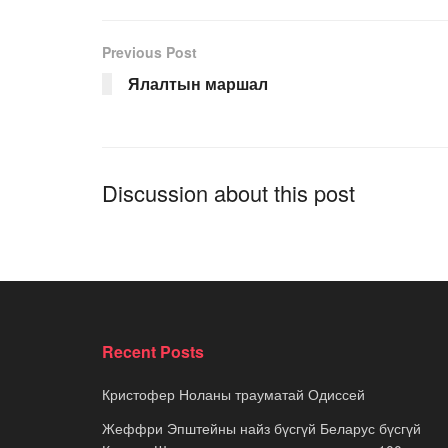
Previous Post
Ялалтын маршал
Discussion about this post
Recent Posts
Кристофер Ноланы трауматай Одиссей
Жеффри Эпштейны найз бүсгүй Беларус бүсгүй