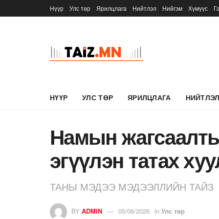
Нүүр
Улс төр
Ярилцлага
Нийтлэл
Нийгэм
Хүмүүс
Г
НҮҮР
УЛС ТӨР
ЯРИЛЦЛАГА
НИЙТЛЭ
Намын жагсаалты
эгүүлэн татах ху
ТАНЫ МЭДЭЭ МЭДЭЭЛЛИЙН ТАЙЗ
BY
ADMIN
05/06/2026
in
Улс төр