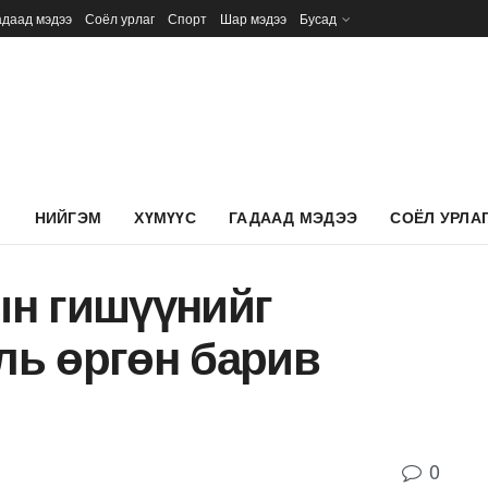
адаад мэдээ
Соёл урлаг
Спорт
Шар мэдээ
Бусад
Л
НИЙГЭМ
ХҮМҮҮС
ГАДААД МЭДЭЭ
СОЁЛ УРЛА
н гишүүнийг
уль өргөн барив
0