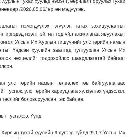
Хурлын тухай хуульд нэмэлт, өөрчлөлт оруулах тухай
нөөдөр /2026.05.06/ өргөн мэдүүлэв.
лагыг нэмэгдүүлэх, эгүүлэн татах зохицуулалтыг
ыг иргэдэд нээлттэй, ил тод үйл ажиллагаа явуулахыг
Монгол Улсын Их Хурлын гишүүнийг улс төрийн намын
алтыг Үндсэн хуулийн заалтад тулгуурлан Улсын Их
олох нөхцөлийг тодорхойлох шаардлагатай байгааг
олсон.
ан улс төрийн намын төлөөлөх төв байгууллагаас
йг тусгаж, улс төрийн хариуцлага хүлээлгэх үндэслэл,
 төслийг боловсруулсан гэж байлаа.
ыг тусгажээ. Үүнд,
Хурлын тухай хуулийн 9 дүгээр зүйлд “9.1.7.Улсын Их