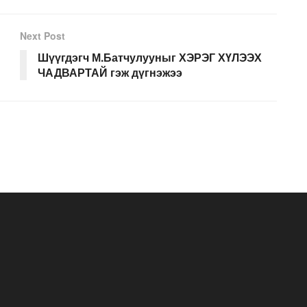
Next Post
Шүүгдэгч М.Батчулууныг ХЭРЭГ ХҮЛЭЭХ
ЧАДВАРТАЙ гэж дүгнэжээ