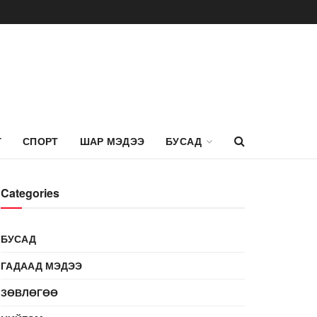
Г
СПОРТ
ШАР МЭДЭЭ
БУСАД
Categories
БУСАД
ГАДААД МЭДЭЭ
ЗӨВЛӨГӨӨ