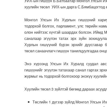
УИХ-ын гишүүн Б.Батбаатар Монгол Улсын Их 
хуулийн төсөл УИХ-ын дарга С.Бямбацогтод ө
Монгол Улсын Их Хурлын гишүүний хариуц
тодорхой болгох, парламент, улс төрийн нам
олон нийтээс хүчтэй шаардах болсон. Иймд 
саналаар эгүүлэн татах эрх зүйн зохицуул
Хурлын гишүүний бүрэн эрхийг дуусгавар б
төсөл санаачлагч гишүүн танилцуулгадаа онц
Энэ хүрээнд Улсын Их Хуралд суудал авс
гишүүнийг эгүүлэн татахаар санал гаргах эрхи
журмыг нь тодорхой болгохоор энэхүү хуулийн
Хуулийн төсөл 3 зүйлтэй бөгөөд дараах асуудл
Төслийн 1 дүгээр зүйлд Монгол Улсын Их 