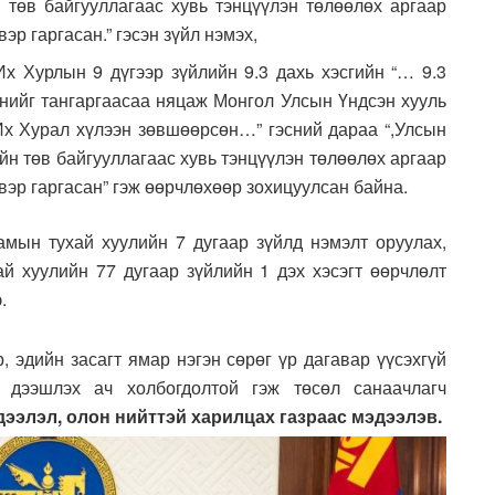
төв байгууллагаас хувь тэнцүүлэн төлөөлөх аргаар
эр гаргасан.” гэсэн зүйл нэмэх,
х Хурлын 9 дүгээр зүйлийн 9.3 дахь хэсгийн “… 9.3
нийг тангаргаасаа няцаж Монгол Улсын Үндсэн хууль
 Их Хурал хүлээн зөвшөөрсөн…” гэсний дараа “,Улсын
н төв байгууллагаас хувь тэнцүүлэн төлөөлөх аргаар
вэр гаргасан” гэж өөрчлөхөөр зохицуулсан байна.
амын тухай хуулийн 7 дугаар зүйлд нэмэлт оруулах,
 хуулийн 77 дугаар зүйлийн 1 дэх хэсэгт өөрчлөлт
.
, эдийн засагт ямар нэгэн сөрөг үр дагавар үүсэхгүй
л дээшлэх ач холбогдолтой гэж төсөл санаачлагч
ээлэл, олон нийттэй харилцах газраас мэдээлэв.