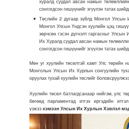
хуралд суудал авсан намын төлөөллийн 
сонгогдсон гишүүнийг эгүүлэн татах шийдв
Төслийн 2 дугаар зүйлд Монгол Улсын И
Монгол Улсын Үндсэн хуулийн цэц гишүү
зөрчсөн гэсэн дүгнэлт гаргасныг Улсын
Их Хуралд суудал авсан намын төлөөллий
сонгогдсон гишүүнийг эгүүлэн татах шийд
Мөн уг хуулийн төсөлтэй хамт Улс төрийн н
Монголын Улсын Их Хурлын сонгуулийн тухай
оруулах тухай хуулийн төслийг боловсруулжээ
Хуулийн төсөл батлагдсанаар нийгэм, улс төр
бөгөөд парламентад итгэх иргэдийн итгэ
үзжээ
хэмээн Улсын Их Хурлын Хэвлэл мэд