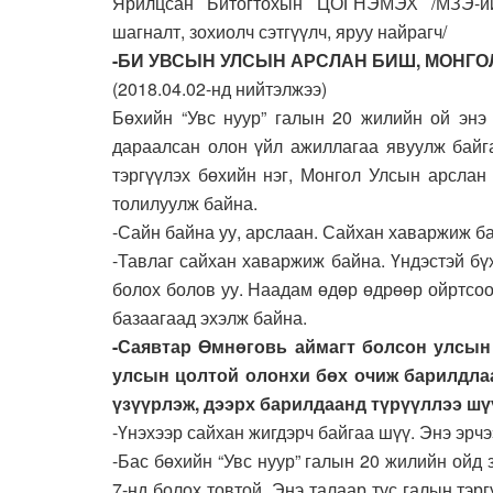
Ярилцсан Битогтохын ЦОГНЭМЭХ /МЗЭ-ий
шагналт, зохиолч сэтгүүлч, яруу найрагч/
-БИ УВСЫН УЛСЫН АРСЛАН БИШ, МОНГО
(2018.04.02-нд нийтэлжээ)
Бөхийн “Увс нуур” галын 20 жилийн ой энэ 
дараалсан олон үйл ажиллагаа явуулж байг
тэргүүлэх бөхийн нэг, Монгол Улсын арслан
толилуулж байна.
-Сайн байна уу, арслаан. Сайхан хаваржиж б
-Тавлаг сайхан хаваржиж байна. Үндэстэй бү
болох болов уу. Наадам өдөр өдрөөр ойртсо
базаагаад эхэлж байна.
-Саявтар Өмнөговь аймагт болсон улсын
улсын цолтой олонхи бөх очиж барилдла
үзүүрлэж, дээрх барилдаанд түрүүллээ шүү
-Үнэхээр сайхан жигдэрч байгаа шүү. Энэ эрч
-Бас бөхийн “Увс нуур” галын 20 жилийн ойд
7-нд болох товтой. Энэ талаар тус галын тэр