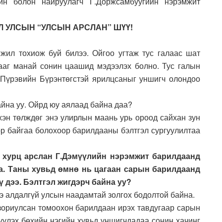
н болон найруулагч Г.Доржсамбуугийн нэрэмжит
Л УЛСЫН “УЛСЫН АРСЛАН” ШҮҮ!
жил тохиож буй билээ. Ойгоо угтаж тус галаас шат
ааг манай сонин цаашид мэдээлэх болно. Тус галын
 Пүрэвийн Бүрэнтөгстэй ярилцсаныг уншигч олондоо
айна уу. Ойрд юу аялаад байна даа?
хэн төлждөг энэ улирлын маань урь ороод сайхан зун
ор байгаа болохоор барилдааны бэлтгэл сургуулилтаа
 хурц арслан Г.Дэмүүлийн нэрэмжит барилдаанд
а. Таны хувьд өмнө нь цагаан сарын барилдаанд
 дээ. Бэлтгэл жигдэрч байна уу?
ээ алдалгүй улсын наадамтай золгох бодолтой байна.
 зориулсан томоохон барилдаан ирэх тавдугаар сарын
гүүлэх бөхийн нэгийн хувьд уншигчдадаа сонин хачинг