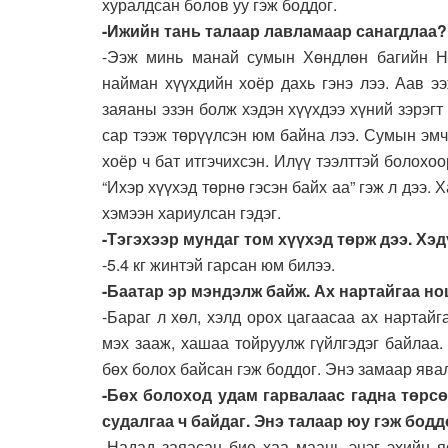
хуралдсан болов уу гэж боддог.
-Ижийн тань талаар лавламаар санагдлаа?
-Ээж минь манай сумын Хөндлөн багийн Н.
найман хүүхдийн хоёр дахь гэнэ лээ. Аав э
заяаны эзэн болж хэдэн хүүхдээ хүний зэрэгт
сар тээж төрүүлсэн юм байна лээ. Сумын эмч 
хоёр ч бат итгэчихсэн. Илүү тээлттэй болох
“Ихэр хүүхэд төрнө гэсэн байх аа” гэж л дээ. 
хэмээн хариулсан гэдэг.
-Тэгэхээр мундаг том хүүхэд төрж дээ. Хэ
-5.4 кг жинтэй гарсан юм билээ.
-Баатар эр мэндэлж байж. Ах нартайгаа н
-Бараг л хөл, хэлд орох цагаасаа ах нартай
мэх зааж, хашаа тойруулж гүйлгэдэг байлаа.
бөх болох байсан гэж боддог. Энэ замаар ява
-Бөх болоход удам гарвалаас гадна төрсө
судалгаа ч байдаг. Энэ талаар юу гэж бодд
-Надад заяасан бие хаа маань эцэг эхийн я