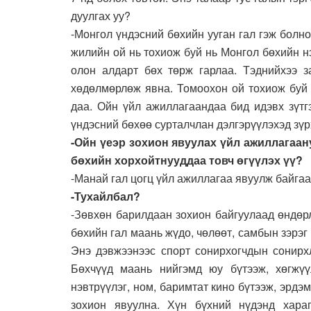
дуулгах уу?
-Монгол үндэсний бөхийн ууган гал гэж болно
жилийн ой нь тохиож буй нь Монгол бөхийн н
олон алдарт бөх төрж гарлаа. Тэднийхээ 
хөдөлмөрлөж явна. Томоохон ой тохиож буй 
даа. Ойн үйл ажиллагаандаа бид идэвх зүтг
үндэсний бөхөө сурталчлан дэлгэрүүлэхэд зүр
-Ойн үеэр зохион явуулах үйл ажиллагаан
бөхийн хорхойтнууддаа товч өгүүлэх үү?
-Манай гал цогц үйл ажиллагаа явуулж байгаа
-Тухайлбал?
-Зөвхөн барилдаан зохион байгуулаад өндөрл
бөхийн гал маань жүдо, чөлөөт, самбын зэрэг
Энэ дэвжээнээс спорт сонирхогчдын сонирхл
Бөхчүүд маань нийгэмд юу бүтээж, хөгжүү
нэвтрүүлэг, ном, баримтат кино бүтээж, эрдэм
зохион явуулна. Хүн бүхний нүдэнд хараг