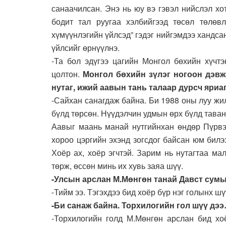
санаачилсан. Энэ нь юу вэ гэвэл нийслэл х
бодит тал руугаа хэлбийгээд төсөл төлөв
хүмүүнлэгийн үйлсэд” гэдэг нийгэмдээ хандса
үйлсийг өрнүүлнэ.
-Та бол эдүгээ цагийн Монгол бөхийн хүчтэ
цолтон.
Монгол бөхийн зүлэг ногоон дэвж
нутаг, ижий аавын тань талаар дурсч яриа
-Сайхан санагдаж байна. Би 1988 оны луу жи
бүлд төрсөн. Нүүдэлчин удмын өрх бүлд таван
Аавыг маань манай нутгийнхан өндөр Пүрвээ
хороо цэргийн эхэнд зогсдог байсан юм билэ
Хоёр ах, хоёр эгчтэй. Зарим нь нутагтаа ма
төрж, өссөн минь их хувь заяа шүү.
-Улсын арслан М.Мөнгөн танай Давст сум
-Тийм ээ. Тэгэхдээ бид хоёр бүр нэг голынх шү
-Би санаж байна. Торхилогийн гол шүү дэ
-Торхилогийн голд М.Мөнгөн арслан бид хо