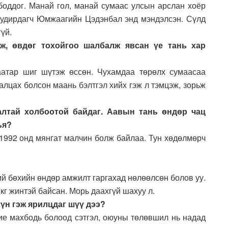
 боддог. Манай гол, манай сумаас улсын арслан хоёр
 удирдагч Юмжаагийн Цэдэнбал энд мэндэлсэн. Сүлд
үй.
рж, өвдөг тохойгоо шалбалж явсан үе тань хар
баатар шиг шүтэж өссөн. Чухамдаа төрөлх сумаасаа
алцах болсон маань бэлтгэл хийх гэж л тэмцэж, зорьж
валтай холбоотой байдаг. Аавын тань өндөр чац
ъя?
 1992 онд мянгат малчин болж байлаа. Тун хөдөлмөрч
ий бөхийн өндөр амжилт гаргахад нөлөөлсөн болов уу.
кг жинтэй байсан. Морь даахгүй шахуу л.
үн гэж ярилцдаг шүү дээ?
 Бие махбодь болоод сэтгэл, оюуны төлөвшил нь надад