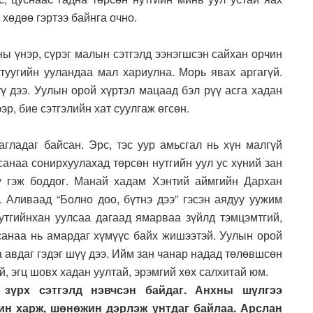
хөдөө гэртээ байнга очно.
ны үнэр, сүрэг малын сэтгэлд ээнэгшсэн сайхан орчин
атуугийн ууландаа мал хариулна. Морь явах аргагүй.
үү дээ. Уулын орой хүртэл мацаад бэл рүү асга хадан
эр, бие сэтгэлийн хат суулгаж өгсөн.
агладаг байсан. Эрс, тэс уур амьсгал нь хүн малгүй
санаа сонирхуулахад төрсөн нутгийн уул ус хүний зан
 гэж боддог. Манай хадам Хэнтий аймгийн Дархан
. Аливаад “Болно доо, бүтнэ дээ” гэсэн аядуу уужим
утгийнхан уулсаа дагаад ямарваа зүйлд тэмцэмтгий,
 санаа нь амардаг хүмүүс байх жишээтэй. Уулын орой
а авдаг гэдэг шүү дээ. Ийм зан чанар надад төлөвшсөн
й, эгц шовх хадан уултай, эрэмгий хөх салхитай юм.
л зүрх сэтгэлд нэвчсэн байдаг. Анхны шүлгээ
ин харж, шөнөжин дэрлэж унтдаг байлаа. Арслан