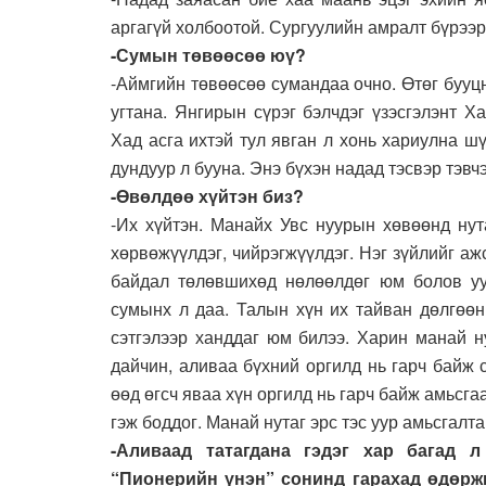
аргагүй холбоотой. Сургуулийн амралт бүрээр 
-Сумын төвөөсөө юү?
-Аймгийн төвөөсөө сумандаа очно. Өтөг бууц
угтана. Янгирын сүрэг бэлчдэг үзэсгэлэнт Х
Хад асга ихтэй тул явган л хонь хариулна ш
дундуур л бууна. Энэ бүхэн надад тэсвэр тэвчэ
-Өвөлдөө хүйтэн биз?
-Их хүйтэн. Манайх Увс нуурын хөвөөнд нут
хөрвөжүүлдэг, чийрэгжүүлдэг. Нэг зүйлийг аж
байдал төлөвшихөд нөлөөлдөг юм болов уу
сумынх л даа. Талын хүн их тайван дөлгөөн
сэтгэлээр ханддаг юм билээ. Харин манай н
дайчин, аливаа бүхний оргилд нь гарч байж
өөд өгсч яваа хүн оргилд нь гарч байж амьсга
гэж боддог. Манай нутаг эрс тэс уур амьсгалта
-Аливаад татагдана гэдэг хар багад 
“Пионерийн үнэн” сонинд гарахад өдөрж