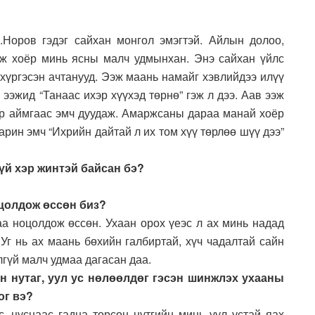
Норов гэдэг сайхан монгол эмэгтэй. Айлын долоо,
эж хоёр минь ясны малч удмынхан. Энэ сайхан үйлс
 хүргэсэн ачтанууд. Ээж маань намайг хэвлийдээ илүү
ээжид “Танаас ихэр хүүхэд төрнө” гэж л дээ. Аав ээж
оор аймгаас эмч дуудаж. Амаржсаны дараа манай хоёр
Харин эмч “Ихрийн дайтай л их том хүү төрлөө шүү дээ”
дүй хэр жинтэй байсан бэ?
оцолдож өссөн биз?
гаа ноцолдож өссөн. Ухаан орох үеэс л ах минь надад
 Уг нь ах маань бөхийн галбиртай, хүч чадалтай сайн
лгүй малч удмаа дагасан даа.
н нутаг, уул ус нөлөөлдөг гэсэн шинжлэх ухааны
ог вэ?
с, цуснаас гадна төрсөн нутгийн минь уул устай яах