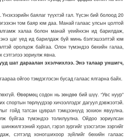
. Үнэхээрийн баялаг түүхтэй гал. Үүсэн бий болоод 20
эгээхэн том баяр юм даа. Манай галаас улсын цолтой
залгамж халаа болон манай үеийнхэн ид барилдаж,
энэ цаг үед ид барилдаж буй минь бэлгэшээлтэй юм
элтэй оролцож байгаа. Олон түмэндээ бөхийн галаа,
х сэтгэлээ зориулж явна.
ууд шат дараалан эхэлчихлээ. Энэ талаар уншигч,
гаараа ойгоо тэмдэглэсэн бусад галаас ялгарна байх.
өхгүй. Өвөрмөц содон нь зөндөө бий шүү. “Увс нуур”
 их спортын төрлүүдээр хичээллэдэг дагуул дэвжээтэй.
ыг гойд татсан цуврал тэмцээнүүд зохион явуулна.
лж буйгаа түмэндээ толилуулна. Ойдоо зориулсан
 шинжилгээний хурал, гэрэл зургийг үзэсгэлэн зэргийг
даж, сэтгэлд хоногшихоор зүйлийг бөхийн галаас