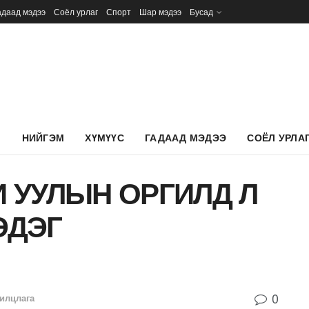
адаад мэдээ
Соёл урлаг
Спорт
Шар мэдээ
Бусад
Л
НИЙГЭМ
ХҮМҮҮС
ГАДААД МЭДЭЭ
СОЁЛ УРЛА
И УУЛЫН ОРГИЛД Л
ЭДЭГ
0
илцлага