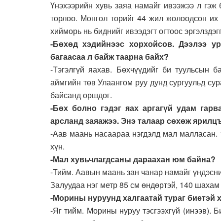
Үнэхээрийн хувь заяа намайг ивээжээ л гэж
төрлөө. Монгол төрийг 44 жил жолоодсон их
хийморь нь биднийг ивээдэгт огтоос эргэлздэгг
-Бөхөд хэдийнээс хорхойсов. Дээлээ у
багаасаа л байж таарна байх?
-Тэгэлгүй яахав. Бөхчүүдийг би туульсын 
аймгийн төв Улаангом руу дунд сургуульд сур
байсанд оршдог.
-Бөх болно гэдэг яах аргагүй удам гар
арсланд заяажээ. Энэ талаар сөхөж ярилц
-Аав маань насаараа нэгдэлд мал малласан.
хүн.
-Мал хувьчлагдсаны дараахан юм байна?
-Тийм. Аавын маань зан чанар намайг үндэсн
Залуудаа нэг метр 85 см өндөртэй, 140 шахам 
-Морины нуруунд халгаатай тураг биетэй х
-Яг тийм. Морины нуруу тэсгээхгүй (инээв).