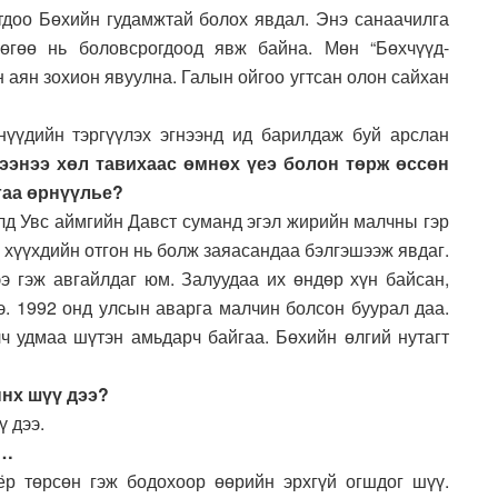
отдоо Бөхийн гудамжтай болох явдал. Энэ санаачилга
лөгөө нь боловсрогдоод явж байна. Мөн “Бөхчүүд-
н аян зохион явуулна. Галын ойгоо угтсан олон сайхан
нүүдийн тэргүүлэх эгнээнд ид барилдаж буй арслан
ээнээ хөл тавихаас өмнөх үеэ болон төрж өссөн
гаа өрнүүлье?
лд Увс аймгийн Давст суманд эгэл жирийн малчны гэр
 хүүхдийн отгон нь болж заяасандаа бэлгэшээж явдаг.
 гэж авгайлдаг юм. Залуудаа их өндөр хүн байсан,
э. 1992 онд улсын аварга малчин болсон буурал даа.
лч удмаа шүтэн амьдарч байгаа. Бөхийн өлгий нутагт
ынх шүү дээ?
ү дээ.
э…
ёр төрсөн гэж бодохоор өөрийн эрхгүй огшдог шүү.