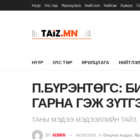
Нүүр
Улс төр
Ярилцлага
Нийтлэл
Нийгэм
Хүмүүс
Г
НҮҮР
УЛС ТӨР
ЯРИЛЦЛАГА
НИЙТЛЭ
П.БҮРЭНТӨГС: Б
ГАРНА ГЭЖ ЗҮТГ
ТАНЫ МЭДЭЭ МЭДЭЭЛЛИЙН ТАЙЗ
BY
ADMIN
04/29/2026
in
Онцлох мэдээ
,
Яр