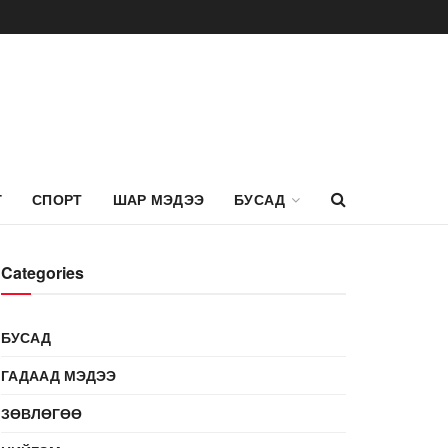
Г
СПОРТ
ШАР МЭДЭЭ
БУСАД
Categories
БУСАД
ГАДААД МЭДЭЭ
ЗӨВЛӨГӨӨ